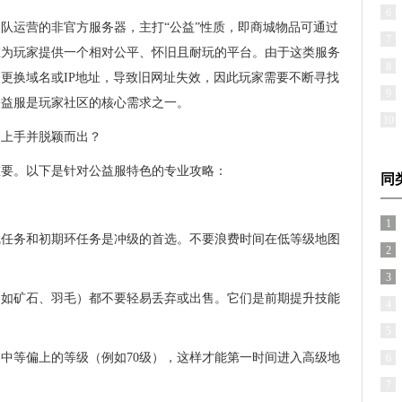
6
队运营的非官方服务器，主打“公益”性质，即商城物品可通过
7
在为玩家提供一个相对公平、怀旧且耐玩的平台。由于这类服务
8
更换域名或IP地址，导致旧网址失效，因此玩家需要不断寻找
9
公益服是玩家社区的核心需求之一。
10
速上手并脱颖而出？
重要。以下是针对公益服特色的专业攻略：
同
1
线任务和初期环任务是冲级的首选。不要浪费时间在低等级地图
2
3
（如矿石、羽毛）都不要轻易丢弃或出售。它们是前期提升技能
4
5
中等偏上的等级（例如70级），这样才能第一时间进入高级地
6
7