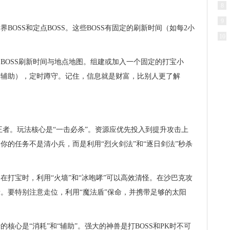
8
9
BOSS和定点BOSS。这些BOSS有固定的刷新时间（如每2小
10
BOSS刷新时间与地点地图。组建或加入一个固定的打宝小
士辅助），定时蹲守。记住，信息就是财富，比别人更了解
王者。玩法核心是“一击必杀”。资源应优先投入到提升攻击上
你的任务不是清小兵，而是利用“烈火剑法”和“逐日剑法”秒杀
在打宝时，利用“火墙”和“冰咆哮”可以高效清怪。在沙巴克攻
。要特别注意走位，利用“魔法盾”保命，并携带足够的太阳
核心是“消耗”和“辅助”。强大的神兽是打BOSS和PK时不可