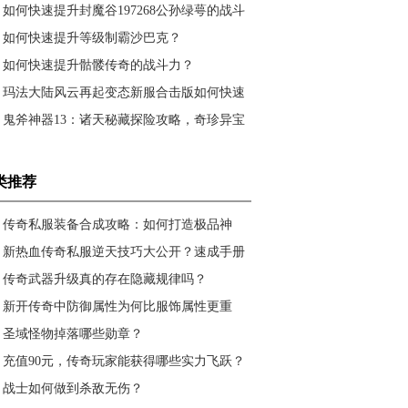
斗力？
如何快速提升封魔谷197268公孙绿萼的战斗
力？
如何快速提升等级制霸沙巴克？
如何快速提升骷髅传奇的战斗力？
玛法大陆风云再起变态新服合击版如何快速
提升战力？
鬼斧神器13：诸天秘藏探险攻略，奇珍异宝
与神兵利器如何获取？
类推荐
传奇私服装备合成攻略：如何打造极品神
器，成为沙巴克霸主？
新热血传奇私服逆天技巧大公开？速成手册
带你飞
传奇武器升级真的存在隐藏规律吗？
新开传奇中防御属性为何比服饰属性更重
要？
圣域怪物掉落哪些勋章？
充值90元，传奇玩家能获得哪些实力飞跃？
战士如何做到杀敌无伤？