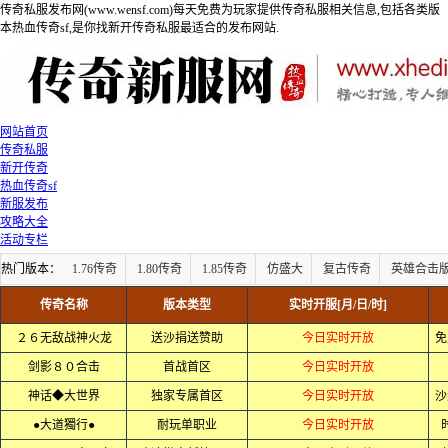
传奇私服发布网(www.wensf.com)每天免费为玩家提供传奇私服相关信息,包括各类版
本热血传奇sf,是你找新开传奇私服最适合的发布网站.
网站首页
传奇私服
新开传奇
热血传奇sf
新服发布
攻略大全
活动专栏
热门版本：
1.76传奇
1.80传奇
1.85传奇
仿盛大
复古传奇
英雄合击
传奇名称
版本类型
实时开服[月/日/时]
２６无敌战神火龙
送沙捐送赞助
今日实时开放
免
剑影８０合击
首战首区
今日实时开放
神话◆大世界
独家专属首区
今日实时开放
沙
●大道獨行●
耐玩单职业
今日实时开放