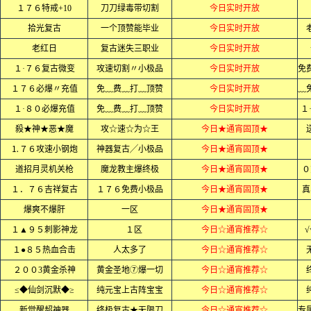
１７６特戒+10
刀刀绿毒带切割
今日实时开放
拾光复古
一个顶赞能毕业
今日实时开放
老红日
复古迷失三职业
今日实时开放
１·７６复古微变
攻速切割〃小极品
今日实时开放
１７６必爆〃充值
免﹏费﹏打﹏顶赞
今日实时开放
１·８０必爆充值
免﹏费﹏打﹏顶赞
今日实时开放
１
殺★神★恶★魔
攻☆速☆为☆王
今日★通宵固顶★
⒈７６攻速小钢炮
神器复古╱小极品
今日★通宵固顶★
道招月灵机关枪
魔龙教主爆终极
今日★通宵固顶★
０
１．７６吉祥复古
１７６免费小极品
今日★通宵固顶★
真
爆爽不爆肝
一区
今日★通宵固顶★
１▲９５刺影神龙
１区
今日☆通宵推荐☆
√
１●８５热血合击
人太多了
今日☆通宵推荐☆
２００3黄金杀神
黄金圣地⑦爆一切
今日☆通宵推荐☆
≤◆仙剑沉默◆≥
纯元宝上古阵宝宝
今日☆通宵推荐☆
新觉醒超神器
终极复古★无限刀
今日☆通宵推荐☆