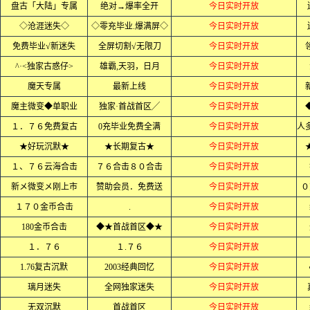
盘古「大陆」专属
绝对→爆率全开
今日实时开放
◇沧涯迷失◇
◇零充毕业.爆满屏◇
今日实时开放
免费毕业√新迷失
全屏切割√无限刀
今日实时开放
^·<独家古惑仔>
雄霸,天羽，日月
今日实时开放
魔天专属
最新上线
今日实时开放
魔主微变◆单职业
独家·首战首区╱
今日实时开放
１．７６免费复古
0充毕业免费全满
今日实时开放
★好玩沉默★
★长期复古★
今日实时开放
１、７６云海合击
７６合击８０合击
今日实时开放
新メ微变メ刚上市
赞助会员．免费送
今日实时开放
０
１７０金币合击
.
今日实时开放
180金币合击
◆★首战首区◆★
今日实时开放
１．７６
１.７６
今日实时开放
1.76复古沉默
2003经典回忆
今日实时开放
璃月迷失
全网独家迷失
今日实时开放
无双沉默
首战首区
今日实时开放