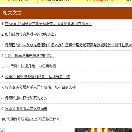
相关文章
1.
在haosf123网通复古传奇私服中，金砖捆扎地点在哪里？
2.
如何成为传奇游戏中的顶尖道士？
3.
传奇团战中队友总是迅速阵亡怎么办？怎样合理分配职责与技能释放才能保住队
4.
1.76小极品酒曲在酿酒中的作用
5.
176传奇：快速升级，沙巴克称霸
6.
传奇私服PK装备鉴别秘笈：从细节看门道
7.
传奇变态私服新手入门全攻略：从小白到大神
8.
传奇私服中获得矿石的方式
9.
传奇私服开服风暴席卷而来
10.
网通传奇玩家能在幻境里做些什么