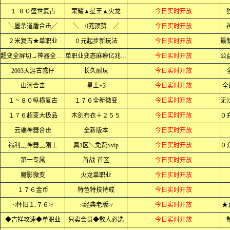
１·８０盛世复古
荣耀▲星王▲火龙
今日实时开放
╲墨杀道盾合击╱
╲ 0茺顶赞 ╱
今日实时开放
２米复古★单职业
０元起步新玩法
今日实时开放
超变全屏切→神器全屏乱炸
单职业变态麻痹亿兆爆率
今日实时开放
2003天涯古惑仔
长久耐玩
今日实时开放
山河合击
星王+3
今日实时开放
全
１丶８０纵横复古
１７６全新微变
今日实时开放
１７６超变大极品
木剑布衣＋２５５
今日实时开放
云端神器合击
全新版本
今日实时开放
福利﹏神器﹏刚上
真1区╲免费Svip
今日实时开放
第一专属
首战·首区
今日实时开放
魔影微变
火龙单职业
今日实时开放
１７６金币
特色特技特戒
今日实时开放
≮怀旧１.７６≯
≮经典老版≯
今日实时开放
★
◆吉祥攻速◆单职业
只卖会员◆散人必选
今日实时开放