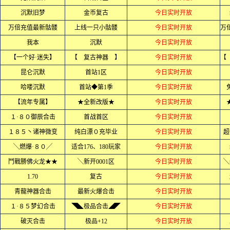
沉默旧梦
金币复古
今日实时开放
万倍充值最新骷髅
上线一只小骷髅
今日实时开放
我本
沉默
今日实时开放
【一个好·迷失】
【 复古神器 】
今日实时开放
昆仑沉默
首站1区
今日实时开放
哈喽沉默
首站◆第1季
今日实时开放
【流年专属】
★全新改版★
今日实时开放
１·８０御辰合击
首战首区
今日实时开放
１８５丶诸神微变
纯白漂０充毕业
今日实时开放
超
╲燃爆·８０╱
适合176、180玩家
今日实时开放
鬥戰勝佛火龙★★
╲新开0001区
今日实时开放
╲
1.70
复古
今日实时开放
青龍神器合击
最新火爆合击
今日实时开放
１·８５梦幻合击
◥◣极品合击◢◤
今日实时开放
破灭合击
极品+12
今日实时开放