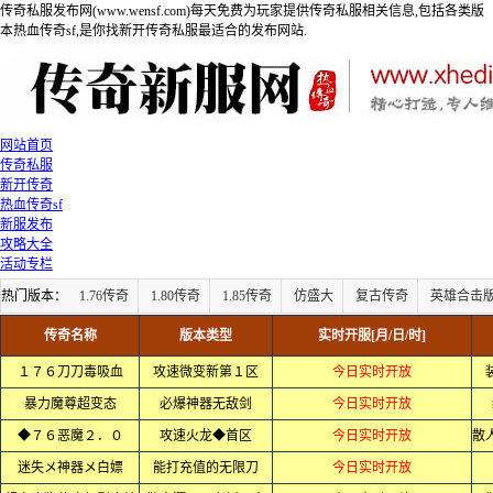
传奇私服发布网(www.wensf.com)每天免费为玩家提供传奇私服相关信息,包括各类版
本热血传奇sf,是你找新开传奇私服最适合的发布网站.
网站首页
传奇私服
新开传奇
热血传奇sf
新服发布
攻略大全
活动专栏
热门版本：
1.76传奇
1.80传奇
1.85传奇
仿盛大
复古传奇
英雄合击
传奇名称
版本类型
实时开服[月/日/时]
１７６刀刀毒吸血
攻速微变新第１区
今日实时开放
暴力魔尊超变态
必爆神器无敌剑
今日实时开放
◆７６恶魔２．０
攻速火龙◆首区
今日实时开放
迷失メ神器メ白嫖
能打充值的无限刀
今日实时开放