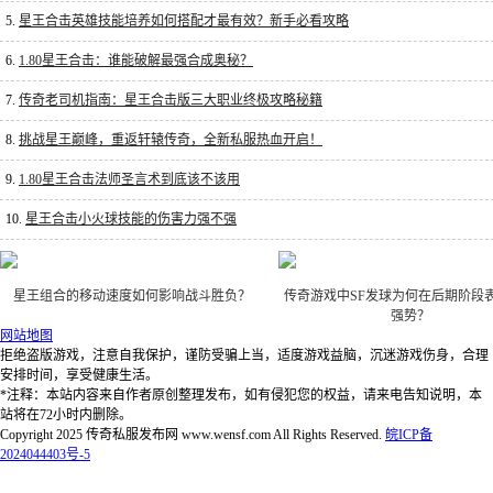
5.
星王合击英雄技能培养如何搭配才最有效？新手必看攻略
6.
1.80星王合击：谁能破解最强合成奥秘？
7.
传奇老司机指南：星王合击版三大职业终极攻略秘籍
8.
挑战星王巅峰，重返轩辕传奇，全新私服热血开启！
9.
1.80星王合击法师圣言术到底该不该用
10.
星王合击小火球技能的伤害力强不强
星王组合的移动速度如何影响战斗胜负？
传奇游戏中SF发球为何在后期阶段
强势？
网站地图
拒绝盗版游戏，注意自我保护，谨防受骗上当，适度游戏益脑，沉迷游戏伤身，合理
安排时间，享受健康生活。
*注释：本站内容来自作者原创整理发布，如有侵犯您的权益，请来电告知说明，本
站将在72小时内删除。
Copyright 2025 传奇私服发布网 www.wensf.com All Rights Reserved.
皖ICP备
2024044403号-5