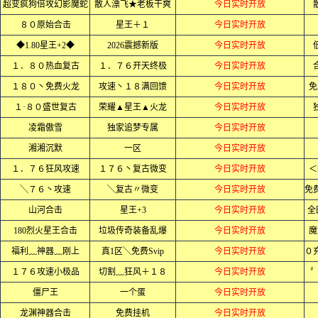
超变疯狗倍攻幻影魔蛇
散人漂飞★老板干爽
今日实时开放
８０原始合击
星王＋１
今日实时开放
◆1.80星王+2◆
2026震撼新版
今日实时开放
１．８０热血复古
１．７６开天终极
今日实时开放
１８０丶免费火龙
攻速丶１８满回馈
今日实时开放
免
１·８０盛世复古
荣耀▲星王▲火龙
今日实时开放
凌霜傲雪
独家追梦专属
今日实时开放
湘湘沉默
一区
今日实时开放
１．７６狂风攻速
１７６丶复古微变
今日实时开放
＜
╲７６丶攻速
╲复古〃微变
今日实时开放
山河合击
星王+3
今日实时开放
全
180烈火星王合击
垃圾传奇装备乱爆
今日实时开放
魔
福利﹏神器﹏刚上
真1区╲免费Svip
今日实时开放
１７６攻速小极品
切割﹏狂风＋１８
今日实时开放
〞
僵尸王
一个蛋
今日实时开放
龙渊神器合击
免费挂机
今日实时开放