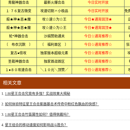
青龍神器合击
最新火爆合击
今日实时开放
１·７６复古微变
攻速切割〃小极品
今日实时开放
殺★神★恶★魔
攻☆速☆为☆王
今日★通宵固顶★
殺★神★恶★魔
攻☆速☆为☆王
今日★通宵固顶★
轮*神器合击
沙捐赞助通关
今日☆通宵推荐☆
〔 布衣沉默 〕
〔 福利首区 〕
今日☆通宵推荐☆
狂
复古●倍攻
独家版本超级元素
今日☆通宵推荐☆
圣裁神器合击
独家首战首区
今日☆通宵推荐☆
１●８０攻速合击
╲１０元╲顶赞╱
今日☆通宵推荐☆
相关文章
1.
1.80星王合击究竟有多强？实战效果大揭秘
2.
如何体验特征星王合击紫器暴击术传奇中粉红色飘血的快感？
3.
1.80星王合击竹笛属性如何？值得佩戴吗？
4.
星王组合的移动速度如何影响战斗胜负？