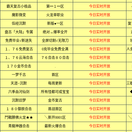
霸天复古小极品
第━１━区
今日实时开放
魔影微变
火龙单职业
今日实时开放
伍经沉默
新版●一区
今日实时开放
复
盘古「大陆」专属
绝对→爆率全开
今日实时开放
免费毕业√新迷失
全屏切割√无限刀
今日实时开放
１．７６免费复古
0充毕业免费全满
今日实时开放
１、７６云海合击
７６合击８０合击
今日实时开放
１７０金币合击
.
今日实时开放
一梦千古
首区
今日实时开放
天涯~沉默
每周更新
今日实时开放
六季血河仙剑
所有怪都可成宝宝
今日实时开放
沉默旧梦
金币复古
今日实时开放
１·８０御辰合击
首战首区
今日实时开放
鬥戰勝佛火龙★★
╲新开0001区
今日实时开放
╲
青龍神器合击
最新火爆合击
今日实时开放