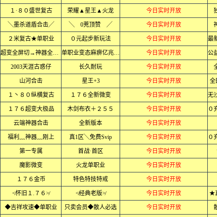
１·８０盛世复古
荣耀▲星王▲火龙
今日实时开放
╲墨杀道盾合击╱
╲ 0茺顶赞 ╱
今日实时开放
２米复古★单职业
０元起步新玩法
今日实时开放
超变全屏切→神器全屏乱炸
单职业变态麻痹亿兆爆率
今日实时开放
2003天涯古惑仔
长久耐玩
今日实时开放
山河合击
星王+3
今日实时开放
全
１丶８０纵横复古
１７６全新微变
今日实时开放
１７６超变大极品
木剑布衣＋２５５
今日实时开放
云端神器合击
全新版本
今日实时开放
福利﹏神器﹏刚上
真1区╲免费Svip
今日实时开放
第一专属
首战·首区
今日实时开放
魔影微变
火龙单职业
今日实时开放
１７６金币
特色特技特戒
今日实时开放
≮怀旧１.７６≯
≮经典老版≯
今日实时开放
★
◆吉祥攻速◆单职业
只卖会员◆散人必选
今日实时开放