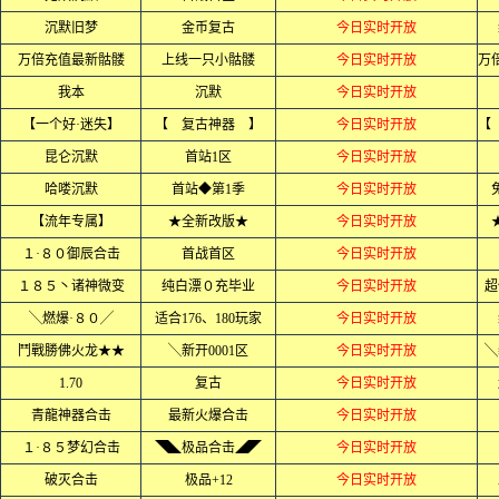
沉默旧梦
金币复古
今日实时开放
万倍充值最新骷髅
上线一只小骷髅
今日实时开放
我本
沉默
今日实时开放
【一个好·迷失】
【 复古神器 】
今日实时开放
昆仑沉默
首站1区
今日实时开放
哈喽沉默
首站◆第1季
今日实时开放
【流年专属】
★全新改版★
今日实时开放
１·８０御辰合击
首战首区
今日实时开放
１８５丶诸神微变
纯白漂０充毕业
今日实时开放
超
╲燃爆·８０╱
适合176、180玩家
今日实时开放
鬥戰勝佛火龙★★
╲新开0001区
今日实时开放
╲
1.70
复古
今日实时开放
青龍神器合击
最新火爆合击
今日实时开放
１·８５梦幻合击
◥◣极品合击◢◤
今日实时开放
破灭合击
极品+12
今日实时开放