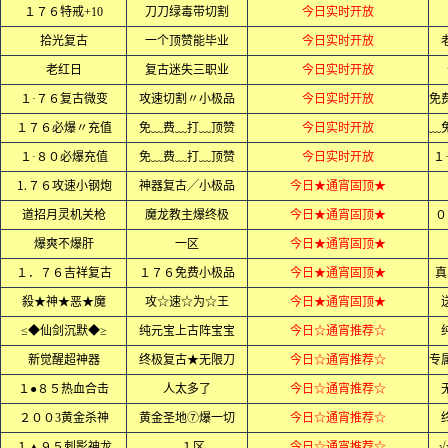
１７６特戒+10
刀刀绿毒带切割
今日实时开放
拾光复古
一个顶赞能毕业
今日实时开放
老红日
复古迷失三职业
今日实时开放
１·７６复古微变
攻速切割〃小极品
今日实时开放
１７６必爆〃充值
免﹏费﹏打﹏顶赞
今日实时开放
１·８０必爆充值
免﹏费﹏打﹏顶赞
今日实时开放
１
⒈７６攻速小钢炮
神器复古╱小极品
今日★通宵固顶★
道招月灵机关枪
魔龙教主爆终极
今日★通宵固顶★
０
爆爽不爆肝
一区
今日★通宵固顶★
１．７６吉祥复古
１７６免费小极品
今日★通宵固顶★
真
殺★神★恶★魔
攻☆速☆为☆王
今日★通宵固顶★
≤◆仙剑沉默◆≥
纯元宝上古阵宝宝
今日☆通宵推荐☆
新觉醒超神器
终极复古★无限刀
今日☆通宵推荐☆
１●８５热血合击
人太多了
今日☆通宵推荐☆
２００3黄金杀神
黄金圣地⑦爆一切
今日☆通宵推荐☆
１▲９５刺影神龙
１区
今日☆通宵推荐☆
√