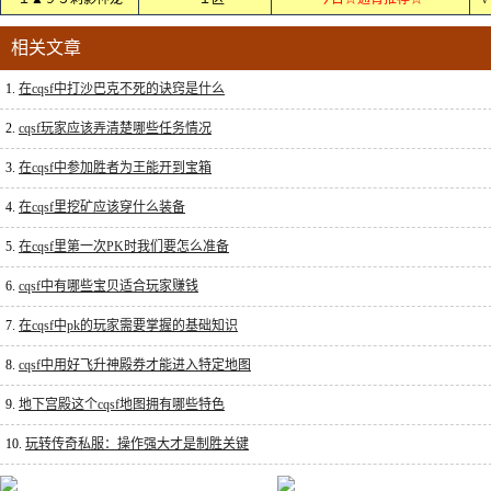
相关文章
1.
在cqsf中打沙巴克不死的诀窍是什么
2.
cqsf玩家应该弄清楚哪些任务情况
3.
在cqsf中参加胜者为王能开到宝箱
4.
在cqsf里挖矿应该穿什么装备
5.
在cqsf里第一次PK时我们要怎么准备
6.
cqsf中有哪些宝贝适合玩家赚钱
7.
在cqsf中pk的玩家需要掌握的基础知识
8.
cqsf中用好飞升神殿券才能进入特定地图
9.
地下宫殿这个cqsf地图拥有哪些特色
10.
玩转传奇私服：操作强大才是制胜关键