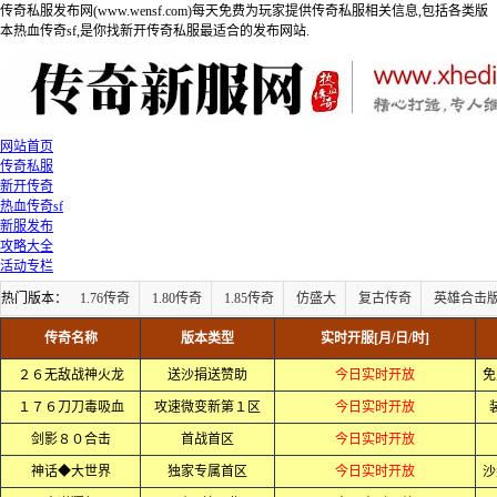
传奇私服发布网(www.wensf.com)每天免费为玩家提供传奇私服相关信息,包括各类版
本热血传奇sf,是你找新开传奇私服最适合的发布网站.
网站首页
传奇私服
新开传奇
热血传奇sf
新服发布
攻略大全
活动专栏
热门版本：
1.76传奇
1.80传奇
1.85传奇
仿盛大
复古传奇
英雄合击
传奇名称
版本类型
实时开服[月/日/时]
２６无敌战神火龙
送沙捐送赞助
今日实时开放
免
１７６刀刀毒吸血
攻速微变新第１区
今日实时开放
剑影８０合击
首战首区
今日实时开放
神话◆大世界
独家专属首区
今日实时开放
沙