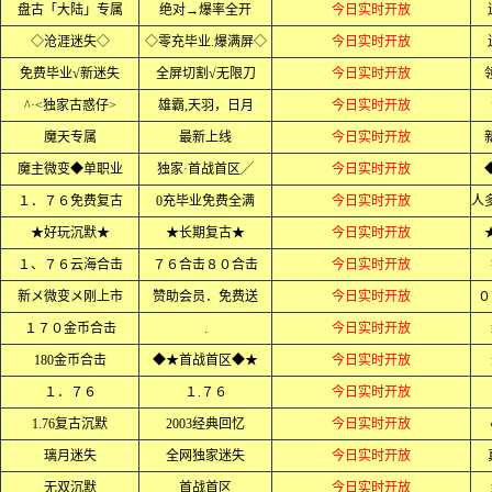
盘古「大陆」专属
绝对→爆率全开
今日实时开放
◇沧涯迷失◇
◇零充毕业.爆满屏◇
今日实时开放
免费毕业√新迷失
全屏切割√无限刀
今日实时开放
^·<独家古惑仔>
雄霸,天羽，日月
今日实时开放
魔天专属
最新上线
今日实时开放
魔主微变◆单职业
独家·首战首区╱
今日实时开放
１．７６免费复古
0充毕业免费全满
今日实时开放
★好玩沉默★
★长期复古★
今日实时开放
１、７６云海合击
７６合击８０合击
今日实时开放
新メ微变メ刚上市
赞助会员．免费送
今日实时开放
０
１７０金币合击
.
今日实时开放
180金币合击
◆★首战首区◆★
今日实时开放
１．７６
１.７６
今日实时开放
1.76复古沉默
2003经典回忆
今日实时开放
璃月迷失
全网独家迷失
今日实时开放
无双沉默
首战首区
今日实时开放