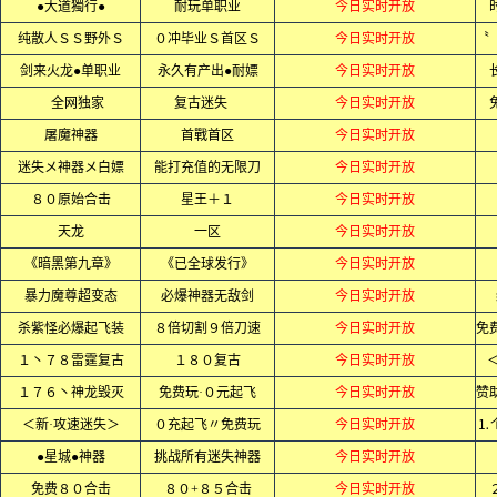
●大道獨行●
耐玩单职业
今日实时开放
纯散人ＳＳ野外Ｓ
０冲毕业Ｓ首区Ｓ
今日实时开放
剑来火龙●单职业
永久有产出●耐嫖
今日实时开放
全网独家
复古迷失
今日实时开放
屠魔神器
首戰首区
今日实时开放
迷失メ神器メ白嫖
能打充值的无限刀
今日实时开放
８０原始合击
星王＋１
今日实时开放
天龙
一区
今日实时开放
《暗黑第九章》
《已全球发行》
今日实时开放
暴力魔尊超变态
必爆神器无敌剑
今日实时开放
杀紫怪必爆起飞装
８倍切割９倍刀速
今日实时开放
１丶７８雷霆复古
１８０复古
今日实时开放
１７６丶神龙毁灭
免费玩·０元起飞
今日实时开放
＜新·攻速迷失＞
０充起飞〃免费玩
今日实时开放
⒈
●星城●神器
挑战所有迷失神器
今日实时开放
免费８０合击
８０+８５合击
今日实时开放