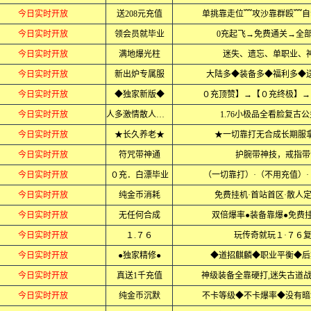
今日实时开放
送208元充值
单挑靠走位﹌攻沙靠群殴﹌自
今日实时开放
领会员就毕业
0充起飞→免费通关→全
今日实时开放
满地爆光柱
迷失、遗忘、单职业、
今日实时开放
新出炉专属服
大陆多◆装备多◆福利多◆
今日实时开放
◆独家新版◆
０充顶赞】→【０充终极】→
今日实时开放
人多激情散人必赚
1.76小极品全看脸复古
今日实时开放
★长久养老★
★一切靠打无合成长期服
今日实时开放
符咒带神通
护腕带神技，戒指带
今日实时开放
０充．白漂毕业
（一切靠打）·（不用充值）
今日实时开放
纯金币消耗
免费挂机·首站首区·散人定
今日实时开放
无任何合成
双倍爆率●装备靠爆●免费
今日实时开放
１.７６
玩传奇就玩１·７６
今日实时开放
●独家精修●
◆道招麒麟◆职业平衡◆后
今日实时开放
真送1千充值
神级装备全靠硬打,迷失古道
今日实时开放
纯金币沉默
不卡等级◆不卡爆率◆没有暗