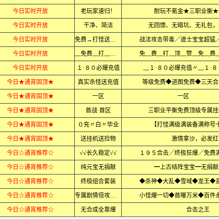
今日实时开放
老玩家速归！
耐玩不氪金★三职业衡★
今日实时开放
干净、简洁
无回馈、无暗坑、无礼包，
今日实时开放
免费→打怪送全满
战法攻击带毒╱道士宝宝超猛
今日实时开放
﹏免费﹏打﹏顶赞
免﹏费﹏打﹏顶﹏赞﹏免﹏费
今日实时开放
１·８０必爆充值
﹏１·８０必爆充值〃﹏１·
今日★通宵固顶★
真实杀怪送充值
等级免费◆进图免费◆三天合
今日★通宵固顶★
一区
一区
今日★通宵固顶★
首战·首区
三职业平衡免费顶级专属挂
今日★通宵固顶★
０充〃白〃毕业
【打怪满级满装备满称号
今日★通宵固顶★
送挂机送捡物
激情拿沙，必发红
今日☆通宵推荐☆
√√长久稳定√√
１９５合击╱终极狂爆╱免费
今日☆通宵推荐☆
纯元宝无捐献
━上古结阵宝宝━无捐献
今日☆通宵推荐☆
终极组合套装
◆杀神◆大乱◆雪域◆龙王◆恶
今日☆通宵推荐☆
专属剧情倍攻迷失
小怪爆一切◆首曝万米◆百件
今日☆通宵推荐☆
无合成全靠爆
合击之王