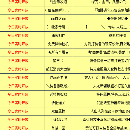
今日实时开放
纯金币攻速
绿刀，金甲，凤凰の飞，
今日实时开放
万倍充值瞬间起飞
『骷髅进化万倍充值骷
今日实时开放
●●首区●●
◆怀旧记忆◆
今日实时开放
【 独家专属 】
【 ╲╲你从·未玩
今日实时开放
独家制作
魅影的呼唤
今日实时开放
免费捡物挂机
为爱打装备的玩家设计,百张
今日实时开放
★所有全爆★
/地图免费/画质流畅/奖励丰
今日实时开放
星王+2
装备保值一切靠打元宝好
今日实时开放
超低消费大激情
纯元宝服绝无套路复古冰
今日实时开放
纯玩养老服
散人打金╲低消耐玩╲百人大
今日实时开放
╲装备嗷嗷爆╱
╲火龙新颖版轻松打通关
今日实时开放
送挂机捡取
.特色属性.特色玩法.
今日实时开放
沙捐通关
武盾攻速神器专属道
今日实时开放
双倍属性
人山人海极品＋⒑地图多B
今日实时开放
上线就起飞
幸运倍攻◆幸运切割武器切割
今日实时开放
首战一区
赞助可打★装备全爆单挑BO