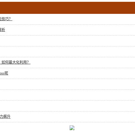
些技巧？
解析
？如何最大化利用？
ss呢
力飙升