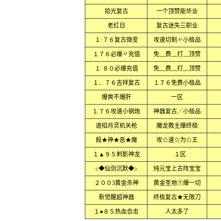
拾光复古
一个顶赞能毕业
老红日
复古迷失三职业
１·７６复古微变
攻速切割〃小极品
１７６必爆〃充值
免﹏费﹏打﹏顶赞
１·８０必爆充值
免﹏费﹏打﹏顶赞
１．７６吉祥复古
１７６免费小极品
爆爽不爆肝
一区
⒈７６攻速小钢炮
神器复古╱小极品
道招月灵机关枪
魔龙教主爆终极
殺★神★恶★魔
攻☆速☆为☆王
１▲９５刺影神龙
１区
≤◆仙剑沉默◆≥
纯元宝上古阵宝宝
２００3黄金杀神
黄金圣地⑦爆一切
新觉醒超神器
终极复古★无限刀
１●８５热血合击
人太多了