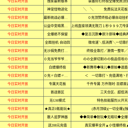
今日实时开放
独家最新版本
装备好打终极全爆免费顶
今日实时开放
神宠怪物进化
╲ ╲ 免费玩法天花
今日实时开放
最新统战必爆终极
０充顶赞终极必爆自动挂机
今日实时开放
公益中变暗黑忘忧
今日实时开放
全爆绝不保留
◆复古沉默◆原汁原味◆经典再
今日实时开放
全图挂机·自动回
微攻速╲低消费╲一切靠
今日实时开放
无沙捐免费打充值
终极全靠打╱激情一整年╱
今日实时开放
０充当爷爷爷爷爷
のの全屏切割のの极品倍攻の
今日实时开放
白嫖爆终极
◆新舞帝◆味儿◆原始◆道盾
今日实时开放
０充〃白嫖〃毕业
＜ 一切靠打丶充值满地丶
今日实时开放
专属天花板
千件专属·万件限时·百嫖首
今日实时开放
首战首区
三天合区、超低消
今日实时开放
无GM模式
特色技能服烈火开天
今日实时开放
★真正0氪能玩★
(赤月顶级)(一切全爆)(
今日实时开放
散人追梦神器
◆◆简单◆耐玩◆无暗坑◆全爆
今日实时开放
送208元充值
真实爆率全开▲小怪爆终极