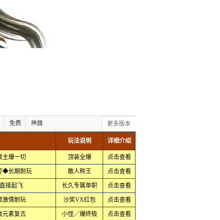
免费
神器
更多版本
玩法说明
详细介绍
教主爆一切
顶装全爆
点击查看
靠打◆长期耐玩
散人称王
点击查看
直接起飞
长久专属单职
点击查看
顶激情耐玩
沙奖VX红包
点击查看
爽元素复古
小怪╱爆终极
点击查看