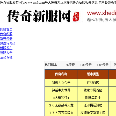
传奇私服发布网(www.wensf.com)每天免费为玩家提供传奇私服相关信息,包括各类
网站首页
传奇私服
新开传奇
热血传奇sf
新服发布
攻略大全
活动专栏
热门版本：
1.76传奇
1.80传奇
1.85传奇
传奇名称
版本类型
剑影８０合击
首战首区
神话◆大世界
独家专属首区
●大道獨行●
耐玩单职业
２６无敌战神火龙
送沙捐送赞助
１７６刀刀毒吸血
攻速微变新第１区