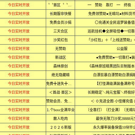
今日实时开放
〝〝首区〝〝全爆
┉ 赞助 靠打 ┉ 终极 
今日实时开放
长期服非快餐
免费领赞助●无暗坑●材料货
今日实时开放
免费会员沙捐
〇充通关全民追梦装备值
今日实时开放
三天合区
巡航挂机◆全屏吸怪◆一切靠
今日实时开放
沙奖红包
「沙红包」＋「上线送赞助」
今日实时开放
无赞助
公益服
今日实时开放
新战区
●免费赞助●一切靠打●装
今日实时开放
森林原创
《森林原班暗黑团队巨制版本
今日实时开放
绝无隐藏暗
白漂狂暴白漂赞助白漂捐
今日实时开放
免费╋迷失╋神器
【打怪满级满装备满称号
今日实时开放
＜首战·首区＞
长期稳定＼纯元宝服＼终极好
今日实时开放
赞助会员．免费领
＜·０充进全图·小怪爆充值·
今日实时开放
⒈个boss全满毕业
〔全靠打〕〔打全满〕〔无暗
今日实时开放
散人吃肉
最快无限刀沙奖28888
今日实时开放
２０２６新版
永久爆率装备保值10块毕