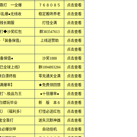
靠打 ┉全爆
７６８０８５
点击查看
币乱爆●无线收
稳定搬砖养老
点击查看
钱长期服
打怪全满
点击查看
打◆沙奖红包
群383547613
点击查看
+「装备保值」
上线送赞助
点击查看
点击查看
备保值●
沙奖1888
点击查看
已全球上线》
群1094893284
点击查看
献白漂终极
零充通关全满
点击查看
满爆率】
★免费领回馈
点击查看
打＼极品为王
●十倍爆率●
点击查看
白嫖玩毕业·
新 版 本６
点击查看
坑〕〔福利多〕
打怪必送红包
点击查看
元宝全靠打
迷失沉默神器
点击查看
业必爆剑甲
自动挂机
点击查看