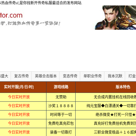
版本热血传奇sf,是你找新开传奇私服最适合的发布网站.
仿盛大
复古传奇
英雄合击版本
变态传奇
单职业传奇
我本沉默
打金
实时开服[月/日/时]
游戏线路
版本特色
今日实时开放
无赞助
无合成内置挂机在线回收
今日实时开放
沙奖１８８８８
纯元宝服◆白漂通关◆一切
今日实时开放
时间等于一切
绝杀微变★打死一只怪★
今日实时开放
免费吃真充荭包
真充好打免费挂机免费到
今日实时开放
装备一切靠打
三职业微变极品＋１６超