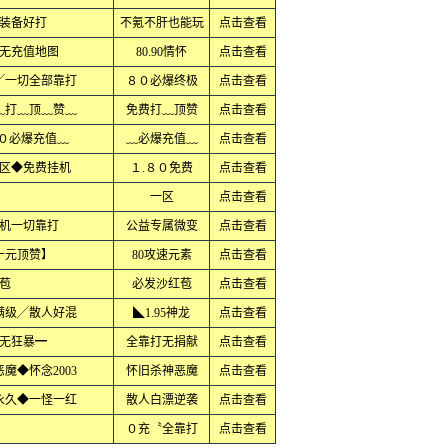
装备好打
不氪不肝也能玩
点击查看
无充值地图
80.90情怀
点击查看
╱一切全部靠打
８０必爆终极
点击查看
﹏打﹏顶﹏赞﹏
免费打﹏顶赞
点击查看
８０必爆充值﹏
﹏必爆充值﹏
点击查看
区◆免费挂机
１.８０免费
点击查看
一区
点击查看
机一切靠打
公益专属微变
点击查看
十元顶赞】
80攻速元素
点击查看
苞
必发沙红苞
点击查看
满级╱散人好混
◣1.95神龙
点击查看
无狂暴━
全靠打无捐献
点击查看
魔◆怀念2003
怀旧杀神恶魔
点击查看
永久◆一怪一红
散人白漂逆袭
点击查看
０充〝全靠打
点击查看