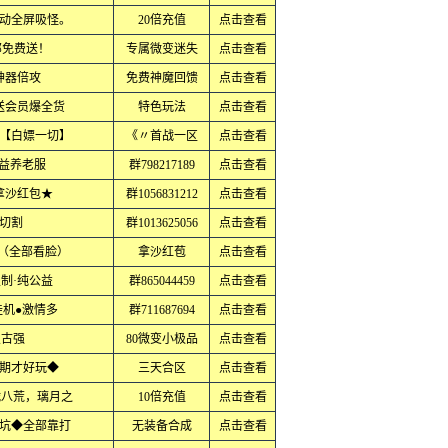
动全屏吸怪。
20倍充值
点击查看
部免费送！
专属微变迷失
点击查看
神器倍攻
免费神魔回馈
点击查看
送会员爆全货
特色玩法
点击查看
【白嫖一切】
《〃首战一区
点击查看
公益养老服
群798217189
点击查看
拿沙红包★
群1056831212
点击查看
切割
群1013625056
点击查看
·（全部看脸）
拿沙红苞
点击查看
制·纯公益
群865044459
点击查看
挂机●激情多
群711687694
点击查看
复古强
80微变小极品
点击查看
期才好玩◆
三天合区
点击查看
战八荒，璃月之
10倍充值
点击查看
坑◆全部靠打
无装备合成
点击查看