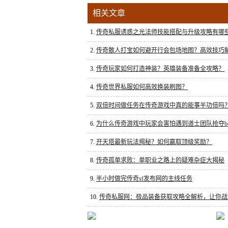
相关文章
1.
传奇私服诱惑之光法师技能搭配与升级攻略有哪
2.
传奇散人打宝如何避开行会包场地图？高效技巧
3.
传奇玩家如何打造神装？英雄装备准备全攻略？
4.
传奇世界私服如何高效换装刷图？
5.
双倍时间做任务在传奇游戏中真的能事半功倍吗
6.
为什么传奇游戏中玩家会害怕遇到道士团队抢夺bo
7.
开天塔最新玩法揭秘？如何赢取顶级奖励？
8.
传奇孤单求败：单职业之路上的疑难杂症大揭秘
9.
半小时做完传奇sf发布网的主线任务
10.
传奇私服网：极品装备获取攻略全解析，让你战