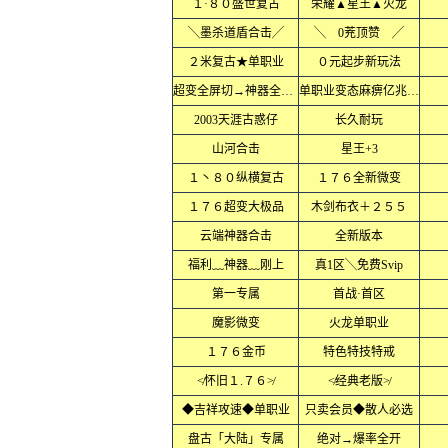
１·８０盛世复古
荣耀▲星王▲火龙
╲墨杀道盾合击╱
╲ 0茺顶赞 ╱
２米复古★单职业
０元起步新玩法
超变全屏切→神器全屏乱炸
单职业变态麻痹亿兆爆率
2003天涯古惑仔
长久耐玩
山河合击
星王+3
１丶８０纵横复古
１７６全新微变
１７６超变大极品
木剑布衣＋２５５
云端神器合击
全新版本
福利﹏神器﹏刚上
真1区╲免费Svip
第一专属
首战·首区
魔影微变
火龙单职业
１７６金币
特色特技特戒
≮怀旧１.７６≯
≮经典老版≯
◆吉祥攻速◆单职业
只卖会员◆散人必选
盘古「大陆」专属
绝对→爆率全开