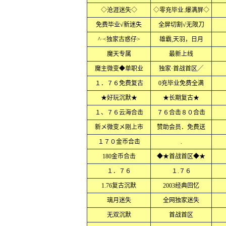
◇沧涯迷失◇
◇零充毕业.爆满屏◇
免费毕业√新迷失
全屏切割√无限刀
^·<独家古惑仔>
雄霸,天羽，日月
魔天专属
最新上线
魔主微变◆单职业
独家·首战首区╱
１．７６免费复古
0充毕业免费全满
★好玩沉默★
★长期复古★
１、７６云海合击
７６合击８０合击
新メ微变メ刚上市
赞助会员．免费送
１７０金币合击
.
180金币合击
◆★首战首区◆★
１．７６
１.７６
1.76复古沉默
2003经典回忆
璃月迷失
全网独家迷失
无双沉默
首战首区