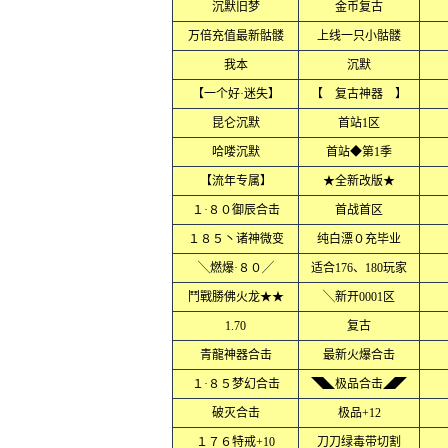
沉默旧梦
金币复古
万倍充值最新骷髅
上线一只小骷髅
我本
沉默
【一个好·迷失】
【 复古神器 】
昆仑沉默
首站1区
哈喽沉默
首站◆第1季
【流年专属】
★全新改版★
１·８０御辰合击
首战首区
１８５丶诸神微变
纯白漂０充毕业
╲燃爆·８０╱
适合176、180玩家
鬥戰勝佛火龙★★
╲新开0001区
1.70
复古
青龍神器合击
最新火爆合击
１·８５梦幻合击
◥◣极品合击◢◤
破灭合击
极品+12
１７６特戒+10
刀刀绿毒带切割