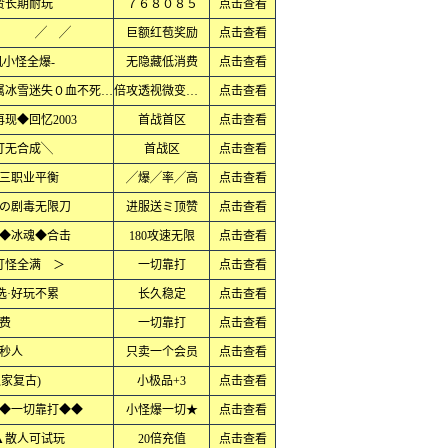
赞长期耐玩
７６８０８５
点击查看
板 ╱ ╱
巨额红苞奖励
点击查看
小怪全爆-
无隐藏低消费
点击查看
上线直接领满无限刀１秒９９９刀专属冰雪迷失０血不死大极品
倍攻透视微变火龙
点击查看
现◆回忆2003
首战首区
点击查看
打无合成╲
首战区
点击查看
三职业平衡
╱爆╱率╱高
点击查看
の剧毒无限刀
进服送ミ顶赞
点击查看
◆冰魂◆合击
180攻速无限
点击查看
打怪全满 ＞
一切靠打
点击查看
选·好玩不累
长久稳定
点击查看
费
一切靠打
点击查看
秒人
只卖一个会员
点击查看
独家复古)
小极品+3
点击查看
◆一切靠打◆◆
小怪爆一切★
点击查看
▲散人可试玩
20倍充值
点击查看