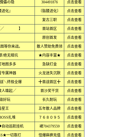
傀儡の隐
304491876
点击查看
髅进化』
〔骷髅进化〕
点击查看
复古三职
点击查看
过╱╱ 】
首站首区
点击查看
原创首发
点击查看
地图等你来战。
散人赞助免费领
点击查看
厚/绝无暗坑
★内容丰富★
点击查看
打地图多多
急缺打金
点击查看
雪专属神器
火龙迷失沉默
点击查看
战╲终极全爆
╋首战首区╋
点击查看
散人雄起╱
首沙奖干货
点击查看
超级好玩
长久耐玩
点击查看
盾星王
五年散人品牌
点击查看
OSS扎堆
７６８０９５
点击查看
◆自动巡航挂机
裙704379559
点击查看
SS★一切靠打
怪爆麻痹充值
点击查看