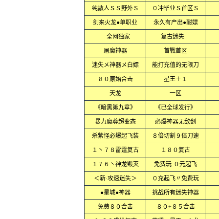
纯散人ＳＳ野外Ｓ
０冲毕业Ｓ首区Ｓ
剑来火龙●单职业
永久有产出●耐嫖
全网独家
复古迷失
屠魔神器
首戰首区
迷失メ神器メ白嫖
能打充值的无限刀
８０原始合击
星王＋１
天龙
一区
《暗黑第九章》
《已全球发行》
暴力魔尊超变态
必爆神器无敌剑
杀紫怪必爆起飞装
８倍切割９倍刀速
１丶７８雷霆复古
１８０复古
１７６丶神龙毁灭
免费玩·０元起飞
＜新·攻速迷失＞
０充起飞〃免费玩
●星城●神器
挑战所有迷失神器
免费８０合击
８０+８５合击