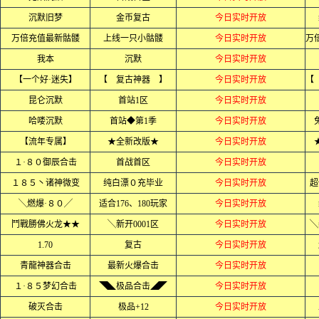
沉默旧梦
金币复古
今日实时开放
万倍充值最新骷髅
上线一只小骷髅
今日实时开放
我本
沉默
今日实时开放
【一个好·迷失】
【 复古神器 】
今日实时开放
昆仑沉默
首站1区
今日实时开放
哈喽沉默
首站◆第1季
今日实时开放
【流年专属】
★全新改版★
今日实时开放
１·８０御辰合击
首战首区
今日实时开放
１８５丶诸神微变
纯白漂０充毕业
今日实时开放
超
╲燃爆·８０╱
适合176、180玩家
今日实时开放
鬥戰勝佛火龙★★
╲新开0001区
今日实时开放
╲
1.70
复古
今日实时开放
青龍神器合击
最新火爆合击
今日实时开放
１·８５梦幻合击
◥◣极品合击◢◤
今日实时开放
破灭合击
极品+12
今日实时开放