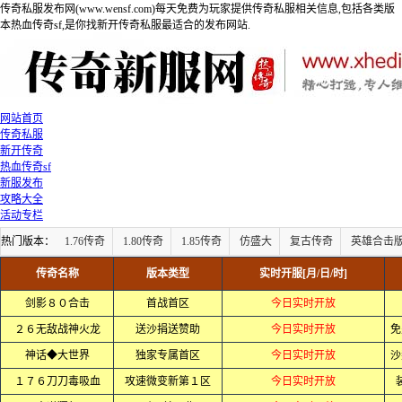
传奇私服发布网(www.wensf.com)每天免费为玩家提供传奇私服相关信息,包括各类版
本热血传奇sf,是你找新开传奇私服最适合的发布网站.
网站首页
传奇私服
新开传奇
热血传奇sf
新服发布
攻略大全
活动专栏
热门版本：
1.76传奇
1.80传奇
1.85传奇
仿盛大
复古传奇
英雄合击
传奇名称
版本类型
实时开服[月/日/时]
剑影８０合击
首战首区
今日实时开放
２６无敌战神火龙
送沙捐送赞助
今日实时开放
免
神话◆大世界
独家专属首区
今日实时开放
沙
１７６刀刀毒吸血
攻速微变新第１区
今日实时开放