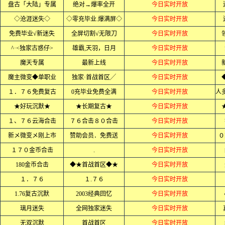
盘古「大陆」专属
绝对→爆率全开
今日实时开放
◇沧涯迷失◇
◇零充毕业.爆满屏◇
今日实时开放
免费毕业√新迷失
全屏切割√无限刀
今日实时开放
^·<独家古惑仔>
雄霸,天羽，日月
今日实时开放
魔天专属
最新上线
今日实时开放
魔主微变◆单职业
独家·首战首区╱
今日实时开放
１．７６免费复古
0充毕业免费全满
今日实时开放
★好玩沉默★
★长期复古★
今日实时开放
１、７６云海合击
７６合击８０合击
今日实时开放
新メ微变メ刚上市
赞助会员．免费送
今日实时开放
０
１７０金币合击
.
今日实时开放
180金币合击
◆★首战首区◆★
今日实时开放
１．７６
１.７６
今日实时开放
1.76复古沉默
2003经典回忆
今日实时开放
璃月迷失
全网独家迷失
今日实时开放
无双沉默
首战首区
今日实时开放