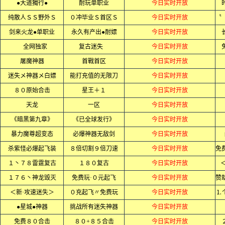
●大道獨行●
耐玩单职业
今日实时开放
纯散人ＳＳ野外Ｓ
０冲毕业Ｓ首区Ｓ
今日实时开放
剑来火龙●单职业
永久有产出●耐嫖
今日实时开放
全网独家
复古迷失
今日实时开放
屠魔神器
首戰首区
今日实时开放
迷失メ神器メ白嫖
能打充值的无限刀
今日实时开放
８０原始合击
星王＋１
今日实时开放
天龙
一区
今日实时开放
《暗黑第九章》
《已全球发行》
今日实时开放
暴力魔尊超变态
必爆神器无敌剑
今日实时开放
杀紫怪必爆起飞装
８倍切割９倍刀速
今日实时开放
１丶７８雷霆复古
１８０复古
今日实时开放
１７６丶神龙毁灭
免费玩·０元起飞
今日实时开放
＜新·攻速迷失＞
０充起飞〃免费玩
今日实时开放
⒈
●星城●神器
挑战所有迷失神器
今日实时开放
免费８０合击
８０+８５合击
今日实时开放