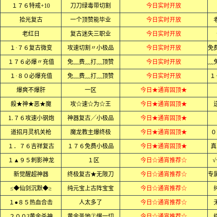
１７６特戒+10
刀刀绿毒带切割
今日实时开放
拾光复古
一个顶赞能毕业
今日实时开放
老红日
复古迷失三职业
今日实时开放
１·７６复古微变
攻速切割〃小极品
今日实时开放
１７６必爆〃充值
免﹏费﹏打﹏顶赞
今日实时开放
１·８０必爆充值
免﹏费﹏打﹏顶赞
今日实时开放
１
爆爽不爆肝
一区
今日★通宵固顶★
殺★神★恶★魔
攻☆速☆为☆王
今日★通宵固顶★
⒈７６攻速小钢炮
神器复古╱小极品
今日★通宵固顶★
道招月灵机关枪
魔龙教主爆终极
今日★通宵固顶★
０
１．７６吉祥复古
１７６免费小极品
今日★通宵固顶★
真
１▲９５刺影神龙
１区
今日☆通宵推荐☆
√
新觉醒超神器
终极复古★无限刀
今日☆通宵推荐☆
≤◆仙剑沉默◆≥
纯元宝上古阵宝宝
今日☆通宵推荐☆
１●８５热血合击
人太多了
今日☆通宵推荐☆
２００3黄金杀神
黄金圣地⑦爆一切
今日☆通宵推荐☆