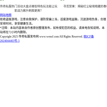
传奇私服热门活动大盘点哪些特色玩法能让玩
寻觅禁果：揭秘红尘秘境暗藏的春
家战力飙升刷图更爽？
网站地图
拒绝盗版游戏，注意自我保护，谨防受骗上当，适度游戏益脑，沉迷游戏伤身，合理
安排时间，享受健康生活。
*注释：本站内容来自作者原创整理发布，如有侵犯您的权益，请来电告知说明，本
站将在72小时内删除。
Copyright 2025 传奇私服发布网 www.wensf.com All Rights Reserved.
皖ICP备
2024044403号-5