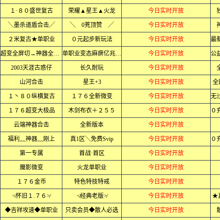
１·８０盛世复古
荣耀▲星王▲火龙
今日实时开放
╲墨杀道盾合击╱
╲ 0茺顶赞 ╱
今日实时开放
２米复古★单职业
０元起步新玩法
今日实时开放
超变全屏切→神器全屏乱炸
单职业变态麻痹亿兆爆率
今日实时开放
2003天涯古惑仔
长久耐玩
今日实时开放
山河合击
星王+3
今日实时开放
全
１丶８０纵横复古
１７６全新微变
今日实时开放
１７６超变大极品
木剑布衣＋２５５
今日实时开放
云端神器合击
全新版本
今日实时开放
福利﹏神器﹏刚上
真1区╲免费Svip
今日实时开放
第一专属
首战·首区
今日实时开放
魔影微变
火龙单职业
今日实时开放
１７６金币
特色特技特戒
今日实时开放
≮怀旧１.７６≯
≮经典老版≯
今日实时开放
★
◆吉祥攻速◆单职业
只卖会员◆散人必选
今日实时开放