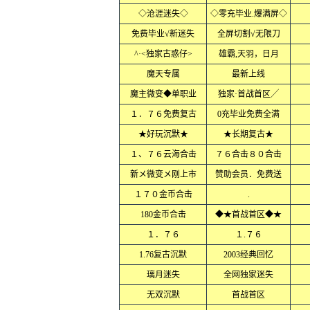
◇沧涯迷失◇
◇零充毕业.爆满屏◇
免费毕业√新迷失
全屏切割√无限刀
^·<独家古惑仔>
雄霸,天羽，日月
魔天专属
最新上线
魔主微变◆单职业
独家·首战首区╱
１．７６免费复古
0充毕业免费全满
★好玩沉默★
★长期复古★
１、７６云海合击
７６合击８０合击
新メ微变メ刚上市
赞助会员．免费送
１７０金币合击
.
180金币合击
◆★首战首区◆★
１．７６
１.７６
1.76复古沉默
2003经典回忆
璃月迷失
全网独家迷失
无双沉默
首战首区