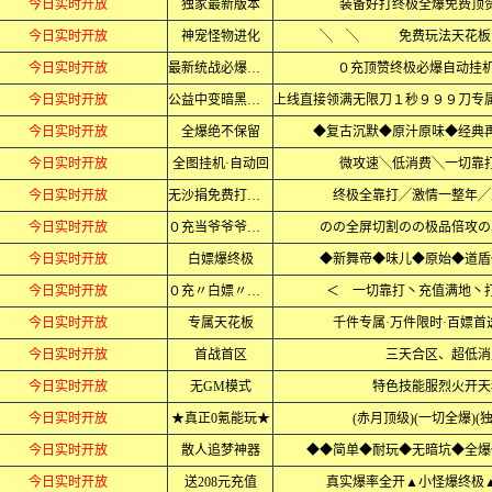
今日实时开放
独家最新版本
装备好打终极全爆免费顶
今日实时开放
神宠怪物进化
╲ ╲ 免费玩法天花
今日实时开放
最新统战必爆终极
０充顶赞终极必爆自动挂机
今日实时开放
公益中变暗黑忘忧
今日实时开放
全爆绝不保留
◆复古沉默◆原汁原味◆经典再
今日实时开放
全图挂机·自动回
微攻速╲低消费╲一切靠
今日实时开放
无沙捐免费打充值
终极全靠打╱激情一整年╱
今日实时开放
０充当爷爷爷爷爷
のの全屏切割のの极品倍攻の
今日实时开放
白嫖爆终极
◆新舞帝◆味儿◆原始◆道盾
今日实时开放
０充〃白嫖〃毕业
＜ 一切靠打丶充值满地丶
今日实时开放
专属天花板
千件专属·万件限时·百嫖首
今日实时开放
首战首区
三天合区、超低消
今日实时开放
无GM模式
特色技能服烈火开天
今日实时开放
★真正0氪能玩★
(赤月顶级)(一切全爆)(
今日实时开放
散人追梦神器
◆◆简单◆耐玩◆无暗坑◆全爆
今日实时开放
送208元充值
真实爆率全开▲小怪爆终极