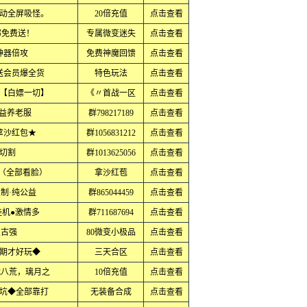
动全屏吸怪。
20倍充值
点击查看
部免费送！
专属微变迷失
点击查看
神器倍攻
免费神魔回馈
点击查看
送会员爆全货
特色玩法
点击查看
【白嫖一切】
《〃首战一区
点击查看
公益养老服
群798217189
点击查看
拿沙红包★
群1056831212
点击查看
切割
群1013625056
点击查看
·（全部看脸）
拿沙红苞
点击查看
制·纯公益
群865044459
点击查看
挂机●激情多
群711687694
点击查看
复古强
80微变小极品
点击查看
期才好玩◆
三天合区
点击查看
战八荒，璃月之
10倍充值
点击查看
坑◆全部靠打
无装备合成
点击查看