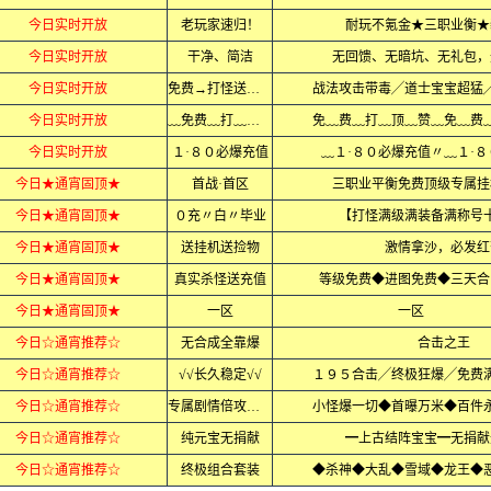
今日实时开放
老玩家速归！
耐玩不氪金★三职业衡★
今日实时开放
干净、简洁
无回馈、无暗坑、无礼包，
今日实时开放
免费→打怪送全满
战法攻击带毒╱道士宝宝超猛
今日实时开放
﹏免费﹏打﹏顶赞
免﹏费﹏打﹏顶﹏赞﹏免﹏费
今日实时开放
１·８０必爆充值
﹏１·８０必爆充值〃﹏１·
今日★通宵固顶★
首战·首区
三职业平衡免费顶级专属挂
今日★通宵固顶★
０充〃白〃毕业
【打怪满级满装备满称号
今日★通宵固顶★
送挂机送捡物
激情拿沙，必发红
今日★通宵固顶★
真实杀怪送充值
等级免费◆进图免费◆三天合
今日★通宵固顶★
一区
一区
今日☆通宵推荐☆
无合成全靠爆
合击之王
今日☆通宵推荐☆
√√长久稳定√√
１９５合击╱终极狂爆╱免费
今日☆通宵推荐☆
专属剧情倍攻迷失
小怪爆一切◆首曝万米◆百件
今日☆通宵推荐☆
纯元宝无捐献
━上古结阵宝宝━无捐献
今日☆通宵推荐☆
终极组合套装
◆杀神◆大乱◆雪域◆龙王◆恶