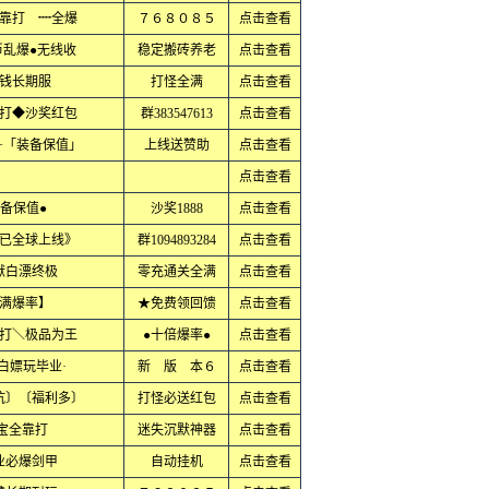
靠打 ┉全爆
７６８０８５
点击查看
币乱爆●无线收
稳定搬砖养老
点击查看
钱长期服
打怪全满
点击查看
打◆沙奖红包
群383547613
点击查看
+「装备保值」
上线送赞助
点击查看
点击查看
备保值●
沙奖1888
点击查看
已全球上线》
群1094893284
点击查看
献白漂终极
零充通关全满
点击查看
满爆率】
★免费领回馈
点击查看
打＼极品为王
●十倍爆率●
点击查看
白嫖玩毕业·
新 版 本６
点击查看
坑〕〔福利多〕
打怪必送红包
点击查看
元宝全靠打
迷失沉默神器
点击查看
业必爆剑甲
自动挂机
点击查看