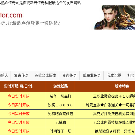
版本热血传奇sf,是你找新开传奇私服最适合的发布网站.
仿盛大
复古传奇
英雄合击版本
变态传奇
单职业传奇
我本沉默
打金
实时开服[月/日/时]
游戏线路
版本特色
今日实时开放
装备一切靠打
三职业微变极品＋１６超
今日实时开放
沙奖１８８８８
纯元宝服◆白漂通关◆一切
今日实时开放
免费吃真充荭包
真充好打免费挂机免费到
今日实时开放
无赞助
无合成内置挂机在线回收
今日实时开放
时间等于一切
绝杀微变★打死一只怪★