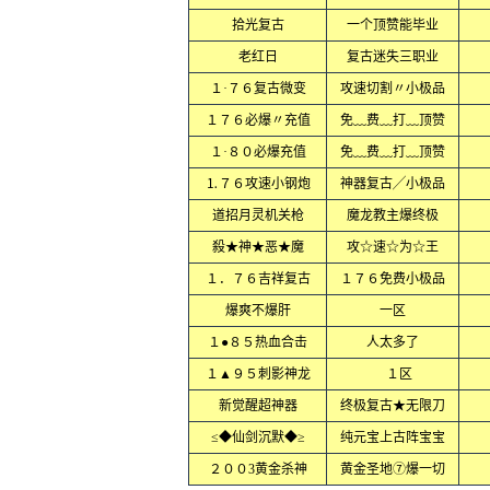
拾光复古
一个顶赞能毕业
老红日
复古迷失三职业
１·７６复古微变
攻速切割〃小极品
１７６必爆〃充值
免﹏费﹏打﹏顶赞
１·８０必爆充值
免﹏费﹏打﹏顶赞
⒈７６攻速小钢炮
神器复古╱小极品
道招月灵机关枪
魔龙教主爆终极
殺★神★恶★魔
攻☆速☆为☆王
１．７６吉祥复古
１７６免费小极品
爆爽不爆肝
一区
１●８５热血合击
人太多了
１▲９５刺影神龙
１区
新觉醒超神器
终极复古★无限刀
≤◆仙剑沉默◆≥
纯元宝上古阵宝宝
２００3黄金杀神
黄金圣地⑦爆一切