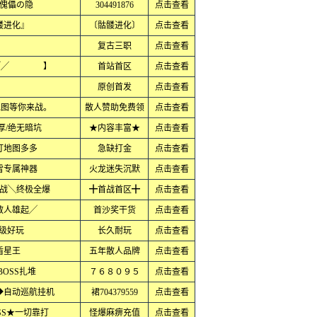
傀儡の隐
304491876
点击查看
髅进化』
〔骷髅进化〕
点击查看
复古三职
点击查看
过╱╱ 】
首站首区
点击查看
原创首发
点击查看
地图等你来战。
散人赞助免费领
点击查看
厚/绝无暗坑
★内容丰富★
点击查看
打地图多多
急缺打金
点击查看
雪专属神器
火龙迷失沉默
点击查看
战╲终极全爆
╋首战首区╋
点击查看
散人雄起╱
首沙奖干货
点击查看
超级好玩
长久耐玩
点击查看
盾星王
五年散人品牌
点击查看
OSS扎堆
７６８０９５
点击查看
◆自动巡航挂机
裙704379559
点击查看
SS★一切靠打
怪爆麻痹充值
点击查看