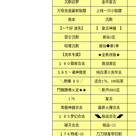
沉默旧梦
金币复古
万倍充值最新骷髅
上线一只小骷髅
我本
沉默
【一个好·迷失】
【 复古神器 】
昆仑沉默
首站1区
哈喽沉默
首站◆第1季
【流年专属】
★全新改版★
１·８０御辰合击
首战首区
１８５丶诸神微变
纯白漂０充毕业
╲燃爆·８０╱
适合176、180玩家
鬥戰勝佛火龙★★
╲新开0001区
1.70
复古
青龍神器合击
最新火爆合击
１·８５梦幻合击
◥◣极品合击◢◤
破灭合击
极品+12
１７６特戒+10
刀刀绿毒带切割