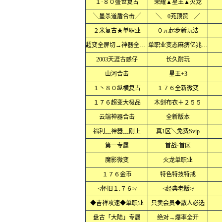
１·８０盛世复古
荣耀▲星王▲火龙
╲墨杀道盾合击╱
╲ 0茺顶赞 ╱
２米复古★单职业
０元起步新玩法
超变全屏切→神器全屏乱炸
单职业变态麻痹亿兆爆率
2003天涯古惑仔
长久耐玩
山河合击
星王+3
１丶８０纵横复古
１７６全新微变
１７６超变大极品
木剑布衣＋２５５
云端神器合击
全新版本
福利﹏神器﹏刚上
真1区╲免费Svip
第一专属
首战·首区
魔影微变
火龙单职业
１７６金币
特色特技特戒
≮怀旧１.７６≯
≮经典老版≯
◆吉祥攻速◆单职业
只卖会员◆散人必选
盘古「大陆」专属
绝对→爆率全开