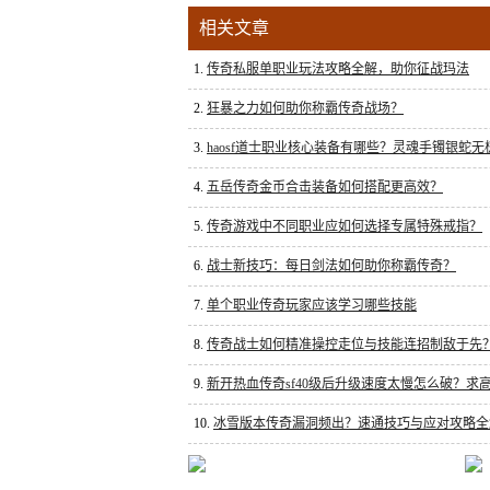
相关文章
1.
传奇私服单职业玩法攻略全解，助你征战玛法
2.
狂暴之力如何助你称霸传奇战场？
3.
haosf道士职业核心装备有哪些？灵魂手镯银蛇
4.
五岳传奇金币合击装备如何搭配更高效？
5.
传奇游戏中不同职业应如何选择专属特殊戒指？
6.
战士新技巧：每日剑法如何助你称霸传奇？
7.
单个职业传奇玩家应该学习哪些技能
8.
传奇战士如何精准操控走位与技能连招制敌于先
9.
新开热血传奇sf40级后升级速度太慢怎么破？求
10.
冰雪版本传奇漏洞频出？速通技巧与应对攻略全