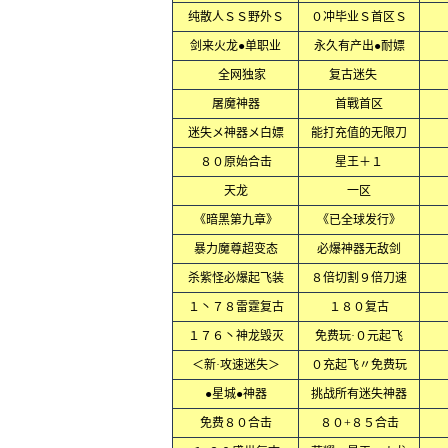
纯散人ＳＳ野外Ｓ
０冲毕业Ｓ首区Ｓ
剑来火龙●单职业
永久有产出●耐嫖
全网独家
复古迷失
屠魔神器
首戰首区
迷失メ神器メ白嫖
能打充值的无限刀
８０原始合击
星王＋１
天龙
一区
《暗黑第九章》
《已全球发行》
暴力魔尊超变态
必爆神器无敌剑
杀紫怪必爆起飞装
８倍切割９倍刀速
１丶７８雷霆复古
１８０复古
１７６丶神龙毁灭
免费玩·０元起飞
＜新·攻速迷失＞
０充起飞〃免费玩
●星城●神器
挑战所有迷失神器
免费８０合击
８０+８５合击