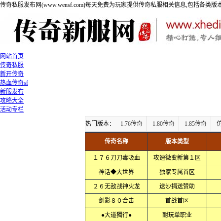
传奇私服发布网(www.wensf.com)每天免费为玩家提供传奇私服相关信息,包括各类
网站首页
传奇私服
新开传奇
热血传奇sf
新服发布
攻略大全
活动专栏
热门版本：
1.76传奇
1.80传奇
1.85传奇
传奇名称
版本类型
１７６刀刀毒吸血
攻速微变新第１区
神话◆大世界
独家专属首区
２６无敌战神火龙
送沙捐送赞助
剑影８０合击
首战首区
●大道獨行●
耐玩单职业