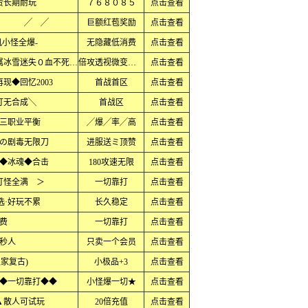
赞长期耐玩
７６８０８５
点击查看
板 ╱ ╱
巨额红苞奖励
点击查看
小怪全爆-
无隐藏低消费
点击查看
上线直接领满无限刀１秒９９９刀专属冰雪迷失０血不死大极品
倍攻透视微变火龙
点击查看
现◆回忆2003
首战首区
点击查看
打无合成╲
首战区
点击查看
三职业平衡
╱爆╱率╱高
点击查看
の剧毒无限刀
进服送ミ顶赞
点击查看
◆冰魂◆合击
180攻速无限
点击查看
打怪全满 ＞
一切靠打
点击查看
选·好玩不累
长久稳定
点击查看
费
一切靠打
点击查看
秒人
只卖一个会员
点击查看
独家复古)
小极品+3
点击查看
◆一切靠打◆◆
小怪爆一切★
点击查看
▲散人可试玩
20倍充值
点击查看