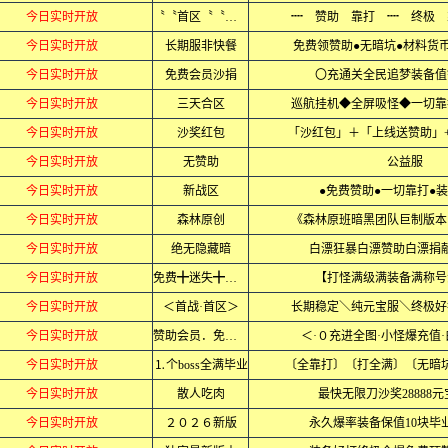
今日实时开放
〝〝首区〝〝全爆
┉ 赞助 靠打 ┉ 终极 
今日实时开放
长期服非快餐
免费领赞助●无暗坑●材料货
今日实时开放
免费会员沙捐
〇充通关全民追梦装备值
今日实时开放
三天合区
巡航挂机◆全屏吸怪◆一切靠
今日实时开放
沙奖红包
「沙红包」＋「上线送赞助」
今日实时开放
无赞助
公益服
今日实时开放
新战区
●免费赞助●一切靠打●装
今日实时开放
森林原创
《森林原班暗黑团队巨制版本
今日实时开放
绝无隐藏暗
白漂狂暴白漂赞助白漂捐
今日实时开放
免费╋迷失╋神器
【打怪满级满装备满称号
今日实时开放
＜首战·首区＞
长期稳定＼纯元宝服＼终极好
今日实时开放
赞助会员．免费领
＜·０充进全图·小怪爆充值·
今日实时开放
⒈个boss全满毕业
〔全靠打〕〔打全满〕〔无暗
今日实时开放
散人吃肉
最快无限刀沙奖28888
今日实时开放
２０２６新版
永久爆率装备保值10块毕