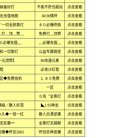
装备好打
不氪不肝也能玩
点击查看
无充值地图
80.90情怀
点击查看
╱一切全部靠打
８０必爆终极
点击查看
﹏打﹏顶﹏赞﹏
免费打﹏顶赞
点击查看
８０必爆充值﹏
﹏必爆充值﹏
点击查看
机一切靠打
公益专属微变
点击查看
十元顶赞】
80攻速元素
点击查看
苞
必发沙红苞
点击查看
区◆免费挂机
１.８０免费
点击查看
一区
点击查看
０充〝全靠打
点击查看
满级╱散人好混
◣1.95神龙
点击查看
永久◆一怪一红
散人白漂逆袭
点击查看
无狂暴━
全靠打无捐献
点击查看
魔◆怀念2003
怀旧杀神恶魔
点击查看