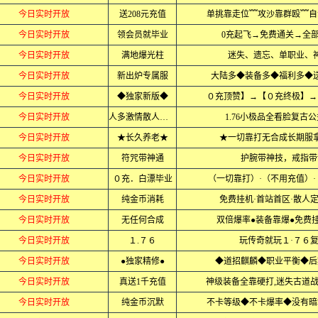
今日实时开放
送208元充值
单挑靠走位﹌攻沙靠群殴﹌自
今日实时开放
领会员就毕业
0充起飞→免费通关→全
今日实时开放
满地爆光柱
迷失、遗忘、单职业、
今日实时开放
新出炉专属服
大陆多◆装备多◆福利多◆
今日实时开放
◆独家新版◆
０充顶赞】→【０充终极】→
今日实时开放
人多激情散人必赚
1.76小极品全看脸复古
今日实时开放
★长久养老★
★一切靠打无合成长期服
今日实时开放
符咒带神通
护腕带神技，戒指带
今日实时开放
０充．白漂毕业
（一切靠打）·（不用充值）
今日实时开放
纯金币消耗
免费挂机·首站首区·散人定
今日实时开放
无任何合成
双倍爆率●装备靠爆●免费
今日实时开放
１.７６
玩传奇就玩１·７６
今日实时开放
●独家精修●
◆道招麒麟◆职业平衡◆后
今日实时开放
真送1千充值
神级装备全靠硬打,迷失古道
今日实时开放
纯金币沉默
不卡等级◆不卡爆率◆没有暗