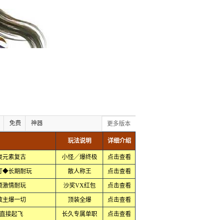
免费
神器
更多版本
玩法说明
详细介绍
爽元素复古
小怪╱爆终极
点击查看
靠打◆长期耐玩
散人称王
点击查看
顶激情耐玩
沙奖VX红包
点击查看
教主爆一切
顶装全爆
点击查看
直接起飞
长久专属单职
点击查看