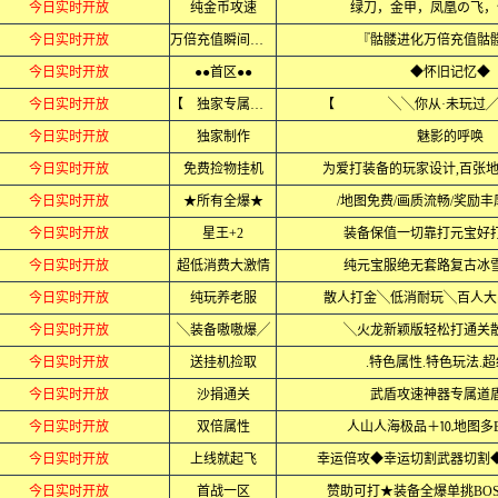
今日实时开放
纯金币攻速
绿刀，金甲，凤凰の飞，
今日实时开放
万倍充值瞬间起飞
『骷髅进化万倍充值骷
今日实时开放
●●首区●●
◆怀旧记忆◆
今日实时开放
【 独家专属 】
【 ╲╲你从·未玩
今日实时开放
独家制作
魅影的呼唤
今日实时开放
免费捡物挂机
为爱打装备的玩家设计,百张
今日实时开放
★所有全爆★
/地图免费/画质流畅/奖励丰
今日实时开放
星王+2
装备保值一切靠打元宝好
今日实时开放
超低消费大激情
纯元宝服绝无套路复古冰
今日实时开放
纯玩养老服
散人打金╲低消耐玩╲百人大
今日实时开放
╲装备嗷嗷爆╱
╲火龙新颖版轻松打通关
今日实时开放
送挂机捡取
.特色属性.特色玩法.
今日实时开放
沙捐通关
武盾攻速神器专属道
今日实时开放
双倍属性
人山人海极品＋⒑地图多B
今日实时开放
上线就起飞
幸运倍攻◆幸运切割武器切割
今日实时开放
首战一区
赞助可打★装备全爆单挑BO