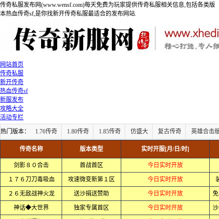
传奇私服发布网(www.wensf.com)每天免费为玩家提供传奇私服相关信息,包括各类版
本热血传奇sf,是你找新开传奇私服最适合的发布网站.
网站首页
传奇私服
新开传奇
热血传奇sf
新服发布
攻略大全
活动专栏
热门版本：
1.76传奇
1.80传奇
1.85传奇
仿盛大
复古传奇
英雄合击
传奇名称
版本类型
实时开服[月/日/时]
剑影８０合击
首战首区
今日实时开放
１７６刀刀毒吸血
攻速微变新第１区
今日实时开放
２６无敌战神火龙
送沙捐送赞助
今日实时开放
免
神话◆大世界
独家专属首区
今日实时开放
沙