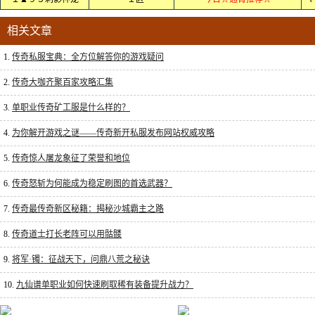
相关文章
1.
传奇私服宝典：全方位解答你的游戏疑问
2.
传奇大咖齐聚百家攻略汇集
3.
单职业传奇矿工服是什么样的？
4.
为你解开游戏之谜——传奇新开私服发布网站权威攻略
5.
传奇惊人屠龙象征了荣誉和地位
6.
传奇怒斩为何能成为稳定刷图的首选武器？
7.
传奇最传奇新区秘籍：揭秘沙城霸主之路
8.
传奇道士打长老阵可以用骷髅
9.
将军·镯：征战天下，问鼎八荒之秘诀
10.
九仙谱单职业如何快速刷取稀有装备提升战力？