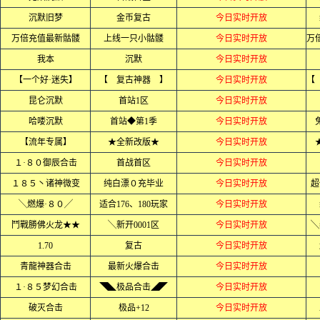
沉默旧梦
金币复古
今日实时开放
万倍充值最新骷髅
上线一只小骷髅
今日实时开放
我本
沉默
今日实时开放
【一个好·迷失】
【 复古神器 】
今日实时开放
昆仑沉默
首站1区
今日实时开放
哈喽沉默
首站◆第1季
今日实时开放
【流年专属】
★全新改版★
今日实时开放
１·８０御辰合击
首战首区
今日实时开放
１８５丶诸神微变
纯白漂０充毕业
今日实时开放
超
╲燃爆·８０╱
适合176、180玩家
今日实时开放
鬥戰勝佛火龙★★
╲新开0001区
今日实时开放
╲
1.70
复古
今日实时开放
青龍神器合击
最新火爆合击
今日实时开放
１·８５梦幻合击
◥◣极品合击◢◤
今日实时开放
破灭合击
极品+12
今日实时开放