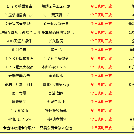
１·８０盛世复古
荣耀▲星王▲火龙
今日实时开放
╲墨杀道盾合击╱
╲ 0茺顶赞 ╱
今日实时开放
２米复古★单职业
０元起步新玩法
今日实时开放
超变全屏切→神器全屏乱炸
单职业变态麻痹亿兆爆率
今日实时开放
2003天涯古惑仔
长久耐玩
今日实时开放
山河合击
星王+3
今日实时开放
全
１丶８０纵横复古
１７６全新微变
今日实时开放
１７６超变大极品
木剑布衣＋２５５
今日实时开放
云端神器合击
全新版本
今日实时开放
福利﹏神器﹏刚上
真1区╲免费Svip
今日实时开放
第一专属
首战·首区
今日实时开放
魔影微变
火龙单职业
今日实时开放
１７６金币
特色特技特戒
今日实时开放
≮怀旧１.７６≯
≮经典老版≯
今日实时开放
★
◆吉祥攻速◆单职业
只卖会员◆散人必选
今日实时开放