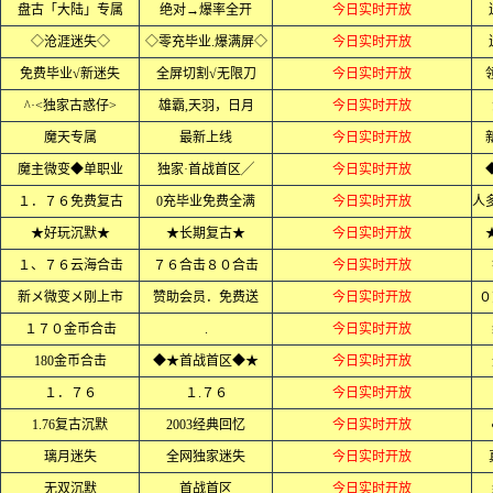
盘古「大陆」专属
绝对→爆率全开
今日实时开放
◇沧涯迷失◇
◇零充毕业.爆满屏◇
今日实时开放
免费毕业√新迷失
全屏切割√无限刀
今日实时开放
^·<独家古惑仔>
雄霸,天羽，日月
今日实时开放
魔天专属
最新上线
今日实时开放
魔主微变◆单职业
独家·首战首区╱
今日实时开放
１．７６免费复古
0充毕业免费全满
今日实时开放
★好玩沉默★
★长期复古★
今日实时开放
１、７６云海合击
７６合击８０合击
今日实时开放
新メ微变メ刚上市
赞助会员．免费送
今日实时开放
０
１７０金币合击
.
今日实时开放
180金币合击
◆★首战首区◆★
今日实时开放
１．７６
１.７６
今日实时开放
1.76复古沉默
2003经典回忆
今日实时开放
璃月迷失
全网独家迷失
今日实时开放
无双沉默
首战首区
今日实时开放