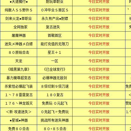
●大道獨行●
耐玩单职业
今日实时开放
纯散人ＳＳ野外Ｓ
０冲毕业Ｓ首区Ｓ
今日实时开放
剑来火龙●单职业
永久有产出●耐嫖
今日实时开放
全网独家
复古迷失
今日实时开放
屠魔神器
首戰首区
今日实时开放
迷失メ神器メ白嫖
能打充值的无限刀
今日实时开放
８０原始合击
星王＋１
今日实时开放
天龙
一区
今日实时开放
《暗黑第九章》
《已全球发行》
今日实时开放
暴力魔尊超变态
必爆神器无敌剑
今日实时开放
杀紫怪必爆起飞装
８倍切割９倍刀速
今日实时开放
１丶７８雷霆复古
１８０复古
今日实时开放
１７６丶神龙毁灭
免费玩·０元起飞
今日实时开放
＜新·攻速迷失＞
０充起飞〃免费玩
今日实时开放
⒈
●星城●神器
挑战所有迷失神器
今日实时开放
免费８０合击
８０+８５合击
今日实时开放