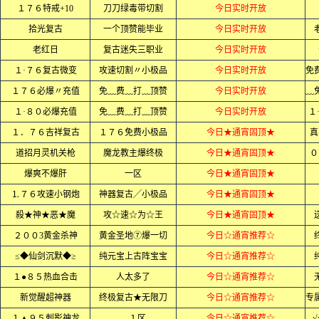
１７６特戒+10
刀刀绿毒带切割
今日实时开放
拾光复古
一个顶赞能毕业
今日实时开放
老红日
复古迷失三职业
今日实时开放
１·７６复古微变
攻速切割〃小极品
今日实时开放
１７６必爆〃充值
免﹏费﹏打﹏顶赞
今日实时开放
１·８０必爆充值
免﹏费﹏打﹏顶赞
今日实时开放
１
１．７６吉祥复古
１７６免费小极品
今日★通宵固顶★
真
道招月灵机关枪
魔龙教主爆终极
今日★通宵固顶★
０
爆爽不爆肝
一区
今日★通宵固顶★
⒈７６攻速小钢炮
神器复古╱小极品
今日★通宵固顶★
殺★神★恶★魔
攻☆速☆为☆王
今日★通宵固顶★
２００3黄金杀神
黄金圣地⑦爆一切
今日☆通宵推荐☆
≤◆仙剑沉默◆≥
纯元宝上古阵宝宝
今日☆通宵推荐☆
１●８５热血合击
人太多了
今日☆通宵推荐☆
新觉醒超神器
终极复古★无限刀
今日☆通宵推荐☆
１▲９５刺影神龙
１区
今日☆通宵推荐☆
√