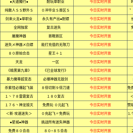
●大道獨行●
耐玩单职业
今日实时开放
纯散人ＳＳ野外Ｓ
０冲毕业Ｓ首区Ｓ
今日实时开放
剑来火龙●单职业
永久有产出●耐嫖
今日实时开放
全网独家
复古迷失
今日实时开放
屠魔神器
首戰首区
今日实时开放
迷失メ神器メ白嫖
能打充值的无限刀
今日实时开放
８０原始合击
星王＋１
今日实时开放
天龙
一区
今日实时开放
《暗黑第九章》
《已全球发行》
今日实时开放
暴力魔尊超变态
必爆神器无敌剑
今日实时开放
杀紫怪必爆起飞装
８倍切割９倍刀速
今日实时开放
１丶７８雷霆复古
１８０复古
今日实时开放
１７６丶神龙毁灭
免费玩·０元起飞
今日实时开放
＜新·攻速迷失＞
０充起飞〃免费玩
今日实时开放
⒈
●星城●神器
挑战所有迷失神器
今日实时开放
免费８０合击
８０+８５合击
今日实时开放