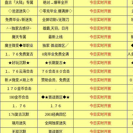
盘古「大陆」专属
绝对→爆率全开
今日实时开放
◇沧涯迷失◇
◇零充毕业.爆满屏◇
今日实时开放
免费毕业√新迷失
全屏切割√无限刀
今日实时开放
^·<独家古惑仔>
雄霸,天羽，日月
今日实时开放
魔天专属
最新上线
今日实时开放
魔主微变◆单职业
独家·首战首区╱
今日实时开放
１．７６免费复古
0充毕业免费全满
今日实时开放
★好玩沉默★
★长期复古★
今日实时开放
１、７６云海合击
７６合击８０合击
今日实时开放
新メ微变メ刚上市
赞助会员．免费送
今日实时开放
０
１７０金币合击
.
今日实时开放
180金币合击
◆★首战首区◆★
今日实时开放
１．７６
１.７６
今日实时开放
1.76复古沉默
2003经典回忆
今日实时开放
璃月迷失
全网独家迷失
今日实时开放
无双沉默
首战首区
今日实时开放