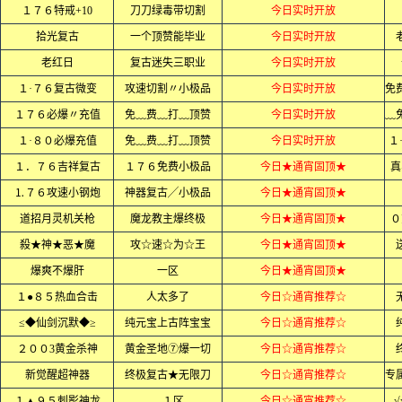
１７６特戒+10
刀刀绿毒带切割
今日实时开放
拾光复古
一个顶赞能毕业
今日实时开放
老红日
复古迷失三职业
今日实时开放
１·７６复古微变
攻速切割〃小极品
今日实时开放
１７６必爆〃充值
免﹏费﹏打﹏顶赞
今日实时开放
１·８０必爆充值
免﹏费﹏打﹏顶赞
今日实时开放
１
１．７６吉祥复古
１７６免费小极品
今日★通宵固顶★
真
⒈７６攻速小钢炮
神器复古╱小极品
今日★通宵固顶★
道招月灵机关枪
魔龙教主爆终极
今日★通宵固顶★
０
殺★神★恶★魔
攻☆速☆为☆王
今日★通宵固顶★
爆爽不爆肝
一区
今日★通宵固顶★
１●８５热血合击
人太多了
今日☆通宵推荐☆
≤◆仙剑沉默◆≥
纯元宝上古阵宝宝
今日☆通宵推荐☆
２００3黄金杀神
黄金圣地⑦爆一切
今日☆通宵推荐☆
新觉醒超神器
终极复古★无限刀
今日☆通宵推荐☆
１▲９５刺影神龙
１区
今日☆通宵推荐☆
√