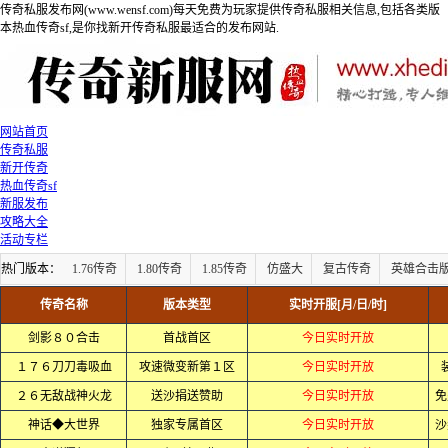
传奇私服发布网(www.wensf.com)每天免费为玩家提供传奇私服相关信息,包括各类版
本热血传奇sf,是你找新开传奇私服最适合的发布网站.
网站首页
传奇私服
新开传奇
热血传奇sf
新服发布
攻略大全
活动专栏
热门版本：
1.76传奇
1.80传奇
1.85传奇
仿盛大
复古传奇
英雄合击
传奇名称
版本类型
实时开服[月/日/时]
剑影８０合击
首战首区
今日实时开放
１７６刀刀毒吸血
攻速微变新第１区
今日实时开放
２６无敌战神火龙
送沙捐送赞助
今日实时开放
免
神话◆大世界
独家专属首区
今日实时开放
沙