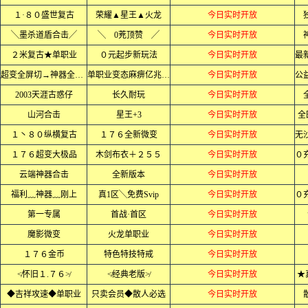
１·８０盛世复古
荣耀▲星王▲火龙
今日实时开放
╲墨杀道盾合击╱
╲ 0茺顶赞 ╱
今日实时开放
２米复古★单职业
０元起步新玩法
今日实时开放
超变全屏切→神器全屏乱炸
单职业变态麻痹亿兆爆率
今日实时开放
2003天涯古惑仔
长久耐玩
今日实时开放
山河合击
星王+3
今日实时开放
全
１丶８０纵横复古
１７６全新微变
今日实时开放
１７６超变大极品
木剑布衣＋２５５
今日实时开放
云端神器合击
全新版本
今日实时开放
福利﹏神器﹏刚上
真1区╲免费Svip
今日实时开放
第一专属
首战·首区
今日实时开放
魔影微变
火龙单职业
今日实时开放
１７６金币
特色特技特戒
今日实时开放
≮怀旧１.７６≯
≮经典老版≯
今日实时开放
★
◆吉祥攻速◆单职业
只卖会员◆散人必选
今日实时开放