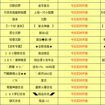
沉默旧梦
金币复古
今日实时开放
万倍充值最新骷髅
上线一只小骷髅
今日实时开放
我本
沉默
今日实时开放
【一个好·迷失】
【 复古神器 】
今日实时开放
昆仑沉默
首站1区
今日实时开放
哈喽沉默
首站◆第1季
今日实时开放
【流年专属】
★全新改版★
今日实时开放
１·８０御辰合击
首战首区
今日实时开放
１８５丶诸神微变
纯白漂０充毕业
今日实时开放
超
╲燃爆·８０╱
适合176、180玩家
今日实时开放
鬥戰勝佛火龙★★
╲新开0001区
今日实时开放
╲
1.70
复古
今日实时开放
青龍神器合击
最新火爆合击
今日实时开放
１·８５梦幻合击
◥◣极品合击◢◤
今日实时开放
破灭合击
极品+12
今日实时开放