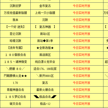
沉默旧梦
金币复古
今日实时开放
万倍充值最新骷髅
上线一只小骷髅
今日实时开放
我本
沉默
今日实时开放
【一个好·迷失】
【 复古神器 】
今日实时开放
昆仑沉默
首站1区
今日实时开放
哈喽沉默
首站◆第1季
今日实时开放
【流年专属】
★全新改版★
今日实时开放
１·８０御辰合击
首战首区
今日实时开放
１８５丶诸神微变
纯白漂０充毕业
今日实时开放
超
╲燃爆·８０╱
适合176、180玩家
今日实时开放
鬥戰勝佛火龙★★
╲新开0001区
今日实时开放
╲
1.70
复古
今日实时开放
青龍神器合击
最新火爆合击
今日实时开放
１·８５梦幻合击
◥◣极品合击◢◤
今日实时开放
破灭合击
极品+12
今日实时开放