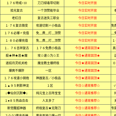
１７６特戒+10
刀刀绿毒带切割
今日实时开放
拾光复古
一个顶赞能毕业
今日实时开放
老红日
复古迷失三职业
今日实时开放
１·７６复古微变
攻速切割〃小极品
今日实时开放
１７６必爆〃充值
免﹏费﹏打﹏顶赞
今日实时开放
１·８０必爆充值
免﹏费﹏打﹏顶赞
今日实时开放
１
１．７６吉祥复古
１７６免费小极品
今日★通宵固顶★
真
殺★神★恶★魔
攻☆速☆为☆王
今日★通宵固顶★
道招月灵机关枪
魔龙教主爆终极
今日★通宵固顶★
０
爆爽不爆肝
一区
今日★通宵固顶★
⒈７６攻速小钢炮
神器复古╱小极品
今日★通宵固顶★
１▲９５刺影神龙
１区
今日☆通宵推荐☆
√
≤◆仙剑沉默◆≥
纯元宝上古阵宝宝
今日☆通宵推荐☆
１●８５热血合击
人太多了
今日☆通宵推荐☆
新觉醒超神器
终极复古★无限刀
今日☆通宵推荐☆
２００3黄金杀神
黄金圣地⑦爆一切
今日☆通宵推荐☆