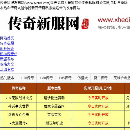
传奇私服发布网(www.wensf.com)每天免费为玩家提供传奇私服相关信息,包括各类版
本热血传奇sf,是你找新开传奇私服最适合的发布网站.
网站首页
传奇私服
新开传奇
热血传奇sf
新服发布
攻略大全
活动专栏
热门版本：
1.76传奇
1.80传奇
1.85传奇
仿盛大
复古传奇
英雄合击
传奇名称
版本类型
实时开服[月/日/时]
２６无敌战神火龙
送沙捐送赞助
今日实时开放
免
神话◆大世界
独家专属首区
今日实时开放
沙
剑影８０合击
首战首区
今日实时开放
●大道獨行●
耐玩单职业
今日实时开放