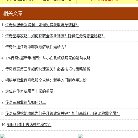
相关文章
1.
传奇私服最新漏洞：如何免费获取满身装备？
2.
传奇至尊攻略：如何获取全职业神装？隐藏任务有哪些秘籍？
3.
传奇外挂江湖中哪款破解软件最给力？
4.
176传奇S服新手指南：从小白到终级玩家的进阶攻略
5.
传奇遗忘第三季如何快速通关？必备技巧与策略解析
6.
揭秘单职业传奇私服全攻略：新手入门到老手进阶
7.
走位在传奇私服里非常的重要
8.
传奇三职业组队如何分工
9.
传奇私服挖矿功能为何是升级致富关键？如何高效利用资源称霸全服？
10.
如何打造上古诸神的秘宝？