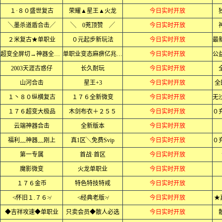
１·８０盛世复古
荣耀▲星王▲火龙
今日实时开放
╲墨杀道盾合击╱
╲ 0茺顶赞 ╱
今日实时开放
２米复古★单职业
０元起步新玩法
今日实时开放
超变全屏切→神器全屏乱炸
单职业变态麻痹亿兆爆率
今日实时开放
2003天涯古惑仔
长久耐玩
今日实时开放
山河合击
星王+3
今日实时开放
全
１丶８０纵横复古
１７６全新微变
今日实时开放
１７６超变大极品
木剑布衣＋２５５
今日实时开放
云端神器合击
全新版本
今日实时开放
福利﹏神器﹏刚上
真1区╲免费Svip
今日实时开放
第一专属
首战·首区
今日实时开放
魔影微变
火龙单职业
今日实时开放
１７６金币
特色特技特戒
今日实时开放
≮怀旧１.７６≯
≮经典老版≯
今日实时开放
★
◆吉祥攻速◆单职业
只卖会员◆散人必选
今日实时开放