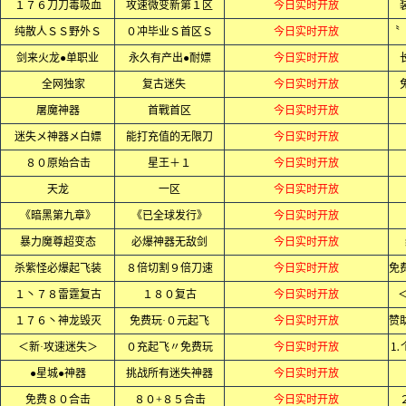
１７６刀刀毒吸血
攻速微变新第１区
今日实时开放
纯散人ＳＳ野外Ｓ
０冲毕业Ｓ首区Ｓ
今日实时开放
剑来火龙●单职业
永久有产出●耐嫖
今日实时开放
全网独家
复古迷失
今日实时开放
屠魔神器
首戰首区
今日实时开放
迷失メ神器メ白嫖
能打充值的无限刀
今日实时开放
８０原始合击
星王＋１
今日实时开放
天龙
一区
今日实时开放
《暗黑第九章》
《已全球发行》
今日实时开放
暴力魔尊超变态
必爆神器无敌剑
今日实时开放
杀紫怪必爆起飞装
８倍切割９倍刀速
今日实时开放
１丶７８雷霆复古
１８０复古
今日实时开放
１７６丶神龙毁灭
免费玩·０元起飞
今日实时开放
＜新·攻速迷失＞
０充起飞〃免费玩
今日实时开放
⒈
●星城●神器
挑战所有迷失神器
今日实时开放
免费８０合击
８０+８５合击
今日实时开放