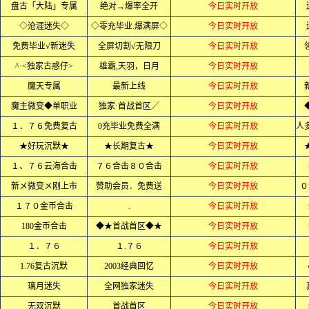
盘古「大陆」专属
绝对→爆率全开
今日实时开放
◇沧涯迷失◇
◇零充毕业.爆满屏◇
今日实时开放
免费毕业√新迷失
全屏切割√无限刀
今日实时开放
^·<独家古惑仔>
雄霸,天羽，日月
今日实时开放
魔天专属
最新上线
今日实时开放
魔主微变◆单职业
独家·首战首区╱
今日实时开放
１．７６免费复古
0充毕业免费全满
今日实时开放
★好玩沉默★
★长期复古★
今日实时开放
１、７６云海合击
７６合击８０合击
今日实时开放
新メ微变メ刚上市
赞助会员．免费送
今日实时开放
０
１７０金币合击
.
今日实时开放
180金币合击
◆★首战首区◆★
今日实时开放
１．７６
１.７６
今日实时开放
1.76复古沉默
2003经典回忆
今日实时开放
璃月迷失
全网独家迷失
今日实时开放
无双沉默
首战首区
今日实时开放