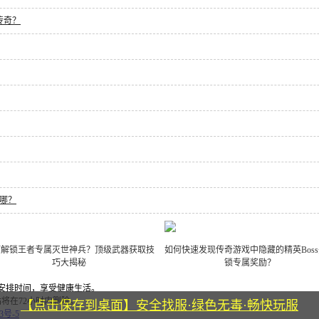
传奇？
哪？
何解锁王者专属灭世神兵？顶级武器获取技
如何快速发现传奇游戏中隐藏的精英Bos
巧大揭秘
锁专属奖励？
安排时间，享受健康生活。
将在72小时内删除。
【点击保存到桌面】安全找服·绿色无毒·畅快玩服
3号-5