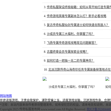
3.
传奇私服架设终极秘籍：如何从零开始打造专属
4.
传奇游戏英雄专属副本怎么打？新手必看攻略
5.
复古传奇私服仙剑专属道士如何快速击败敌人？
6.
沙成员专属三大福利，你掌握了吗？
7.
飞扬专属传奇游戏攻略常见问题解答？
8.
古墓终章会员专属探索全攻略？
9.
如何打造一把独一无二的专属神兵？
10.
北派沉默传奇山海奇珍任务专属装备掉落地点在
沙成员专属三大福利，你掌握了吗？
如
网站地图
拒绝盗版游戏，注意自我保护，谨防受骗上当，适度游戏益脑，沉迷游戏伤身，合理
*注释：本站内容来自作者原创整理发布，如有侵犯您的权益，请来电告知说明，本站
Copyright 2025 传奇私服发布网 www.wensf.com All Rights Reserved.
皖ICP备202404440