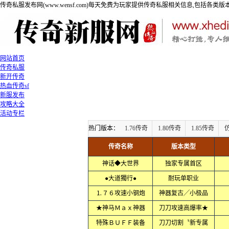
传奇私服发布网(www.wensf.com)每天免费为玩家提供传奇私服相关信息,包括各类
网站首页
传奇私服
新开传奇
热血传奇sf
新服发布
攻略大全
活动专栏
热门版本：
1.76传奇
1.80传奇
1.85传奇
传奇名称
版本类型
神话◆大世界
独家专属首区
●大道獨行●
耐玩单职业
⒈７６攻速小钢炮
神器复古╱小极品
★神马Ｍａｘ神器
刀刀攻速高爆率★
特殊ＢＵＦＦ装备
刀刀切割〝新专属