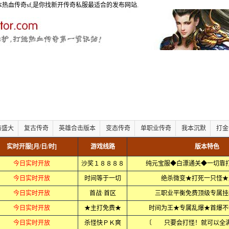
版本热血传奇sf,是你找新开传奇私服最适合的发布网站.
仿盛大
复古传奇
英雄合击版本
变态传奇
单职业传奇
我本沉默
打金
实时开服[月/日/时]
游戏线路
版本特色
今日实时开放
沙奖１８８８８
纯元宝服◆白漂通关◆一切
今日实时开放
时间等于一切
绝杀微变★打死一只怪★
今日实时开放
首战·首区
三职业平衡免费顶级专属挂
今日实时开放
★主打免费★
时间为王★专属乱爆★首爆不
今日实时开放
杀怪快ＰＫ爽
〔 只要会打怪！就可以全