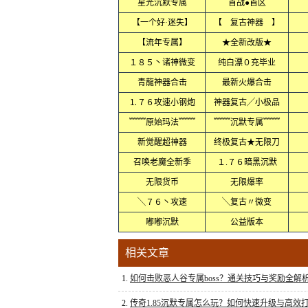
星光沉默专属
首战●首区
【一个好·迷失】
【 复古神器 】
【流年专属】
★全新改版★
１８５丶诸神微变
纯白漂０充毕业
青龍神器合击
最新火爆合击
⒈７６攻速小钢炮
神器复古╱小极品
﹌﹌原始玛法﹌﹌
﹌﹌沉默专属﹌﹌
新觉醒超神器
终极复古★无限刀
召唤老魔全新季
１.７６暗黑沉默
无限货币
无限爆率
╲７６丶攻速
╲复古〃微变
嘟嘟沉默
公益版本
相关文章
1.
如何击败恶人谷专属boss？通关技巧与奖励全解
2.
传奇1.85沉默专属怎么玩？如何快速升级与高效