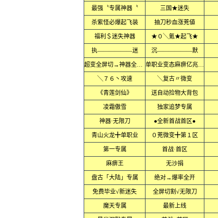
最强〝专属神器〝
三国★迷失
杀紫怪必爆起飞装
抽刀秒血涨茺値
福利＄迷失神器
★０╲氪★起飞★
执——————迷
沉——————默
超变全屏切→神器全屏乱炸
单职业变态麻痹亿兆爆率
╲７６丶攻速
╲复古〃微变
《青莲剑仙》
送自动捡物大背包
凌霜傲雪
独家追梦专属
神器·无限刀
●全新首战首区●
青山火龙╋单职业
０茺微变╋第１区
第一专属
首战·首区
麻痹王
无沙捐
盘古「大陆」专属
绝对→爆率全开
免费毕业√新迷失
全屏切割√无限刀
魔天专属
最新上线