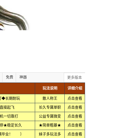
免费
神器
更多版本
玩法说明
详细介绍
靠打◆长期耐玩
散人称王
点击查看
直接起飞
长久专属单职
点击查看
机一切靠打
公益专属微变
点击查看
停★稳定长久
★简单粗暴★
点击查看
满毕业！ 〕
妹子多玩法多
点击查看