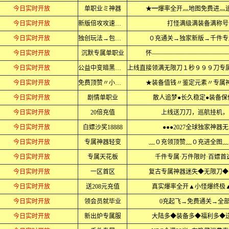
今日实时开放
单职业ミ神器
★━爆率全开灬地图免费进灬
今日实时开放
新版倍攻攻速赞助
打怪满级满装备满称号
今日实时开放
独创玩法→包追夢
０充通关→独家新版→千件专
今日实时开放
沉默专属单职业
怀————————————
今日实时开放
公益中变暗黑忘忧
今日实时开放
免费顶赞〃小极品
★装备值钱〃鉴定元素〃专属
今日实时开放
剧情单职业
散人追梦●长久稳定●装备保
今日实时开放
20倍充值
上线送刀刀，巡航挂机，
今日实时开放
白嫖沙奖18888
●●●2027全球独家神器无
今日实时开放
专属神器轻变
﹏０充领顶赞﹏０充进全图﹏
今日实时开放
专属天花板
千件专属·万件限时·百嫖首
今日实时开放
一区首区
复古专属神器迷失◆无限刀◆
今日实时开放
送208元充值
真实爆率全开▲小怪爆终极
今日实时开放
领会员就毕业
0充起飞→免费通关→全
今日实时开放
新出炉专属服
大陆多◆装备多◆福利多◆