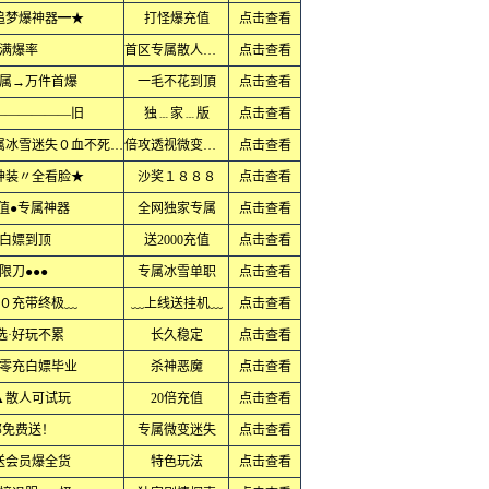
追梦爆神器━★
打怪爆充值
点击查看
满爆率
首区专属散人火爆
点击查看
属→万件首爆
一毛不花到頂
点击查看
——————旧
独﹍家﹍版
点击查看
上线直接领满无限刀１秒９９９刀专属冰雪迷失０血不死大极品
倍攻透视微变火龙
点击查看
神装〃全看脸★
沙奖１８８８
点击查看
值●专属神器
全网独家专属
点击查看
白嫖到顶
送2000充值
点击查看
限刀●●●
专属冰雪单职
点击查看
０充带终极﹏
﹏上线送挂机﹏
点击查看
选·好玩不累
长久稳定
点击查看
零充白嫖毕业
杀神恶魔
点击查看
▲散人可试玩
20倍充值
点击查看
部免费送！
专属微变迷失
点击查看
送会员爆全货
特色玩法
点击查看