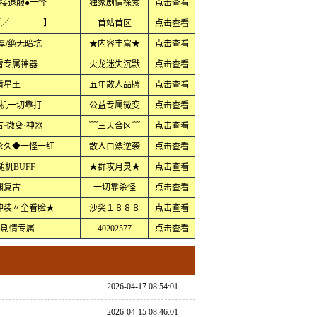
直接退服●一怪
独家剧情探索
点击查看
过╱╱ 】
首站首区
点击查看
厚/绝无暗坑
★内容丰富★
点击查看
雪专属神器
火龙迷失沉默
点击查看
盾星王
五年散人品牌
点击查看
机一切靠打
公益专属微变
点击查看
古·微变·神器
﹌三天合区﹌
点击查看
永久◆一怪一红
散人白漂逆袭
点击查看
随机BUFF
★群攻月灵★
点击查看
渊复古
一切靠杀怪
点击查看
神装〃全看脸★
沙奖１８８８
点击查看
彩剧情专属
40202577
点击查看
2026-04-17 08:54:01
2026-04-15 08:46:01