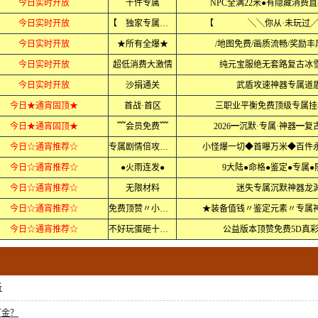
今日实时开放
千件专属
NPC全满22米●有隐藏消费
今日实时开放
【 独家专属 】
【 ╲╲你从·未玩
今日实时开放
★所有全爆★
/地图免费/画质流畅/奖励丰
今日实时开放
超低消费大激情
纯元宝服绝无套路复古冰
今日实时开放
沙捐通关
武盾攻速神器专属道
今日★通宵固顶★
首战·首区
三职业平衡免费顶级专属挂
今日★通宵固顶★
﹌会员免费﹌
2026━沉默·专属·神器━复
今日☆通宵推荐☆
专属剧情倍攻迷失
小怪爆一切◆首曝万米◆百件
今日☆通宵推荐☆
●火雨连发●
9大陆●命格●鉴定●专属●
今日☆通宵推荐☆
无限材料
迷失专属沉默神器龙
今日☆通宵推荐☆
免费顶赞〃小极品
★装备值钱〃鉴定元素〃专属
今日☆通宵推荐☆
不好玩蛋砸十八砖
公益版本顶赞免费5D真
析
打金？