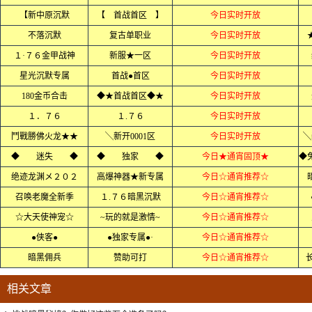
【新中原沉默
【 首战首区 】
今日实时开放
不落沉默
复古单职业
今日实时开放
１·７６金甲战神
新服★一区
今日实时开放
星光沉默专属
首战●首区
今日实时开放
180金币合击
◆★首战首区◆★
今日实时开放
１．７６
１.７６
今日实时开放
鬥戰勝佛火龙★★
╲新开0001区
今日实时开放
╲
◆ 迷失 ◆
◆ 独家 ◆
今日★通宵固顶★
绝迹龙渊メ２０２
高爆神器★新专属
今日☆通宵推荐☆
召唤老魔全新季
１.７６暗黑沉默
今日☆通宵推荐☆
☆大天使神宠☆
~玩的就是激情~
今日☆通宵推荐☆
●侠客●
●独家专属●·
今日☆通宵推荐☆
暗黑佣兵
赞助可打
今日☆通宵推荐☆
相关文章