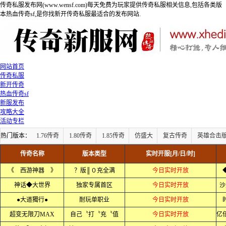
传奇私服发布网(www.wensf.com)每天免费为玩家提供传奇私服相关信息,包括各类版
本热血传奇sf,是你找新开传奇私服最适合的发布网站.
网站首页
传奇私服
新开传奇
热血传奇sf
新服发布
攻略大全
活动专栏
热门版本：
1.76传奇
1.80传奇
1.85传奇
仿盛大
复古传奇
英雄合击
传奇名称
版本类型
实时开服[月/日/时]
《 西游神器 》
？版║０充全满
今日实时开放
神话◆大世界
独家专属首区
今日实时开放
沙
●大道獨行●
耐玩单职业
今日实时开放
超变无限刀MAX
自己〝打〝充〝值
今日实时开放