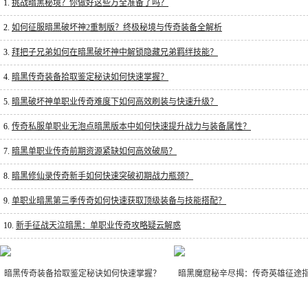
1.
挑战暗黑秘境？你做好这些万全准备了吗？
2.
如何征服暗黑破坏神2重制版？终极秘境与传奇装备全解析
3.
拜把子兄弟如何在暗黑破坏神中解锁隐藏兄弟羁绊技能？
4.
暗黑传奇装备拾取鉴定秘诀如何快速掌握？
5.
暗黑破坏神单职业传奇难度下如何高效刷装与快速升级？
6.
传奇私服单职业无泡点暗黑版本中如何快速提升战力与装备属性？
7.
暗黑单职业传奇前期资源紧缺如何高效破局？
8.
暗黑修仙录传奇新手如何快速突破初期战力瓶颈？
9.
单职业暗黑第三季传奇如何快速获取顶级装备与技能搭配？
10.
新手征战天泣暗黑：单职业传奇攻略疑云解惑
暗黑传奇装备拾取鉴定秘诀如何快速掌握？
暗黑魔窟秘辛尽揭：传奇英雄征途