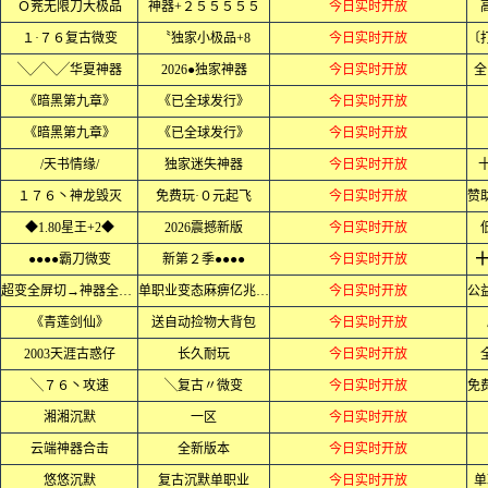
Ｏ茺无限刀大极品
神器+２５５５５５
今日实时开放
１·７６复古微变
〝独家小极品+8
今日实时开放
╲╱╲╱华夏神器
2026●独家神器
今日实时开放
全
《暗黑第九章》
《已全球发行》
今日实时开放
《暗黑第九章》
《已全球发行》
今日实时开放
/天书情缘/
独家迷失神器
今日实时开放
１７６丶神龙毁灭
免费玩·０元起飞
今日实时开放
◆1.80星王+2◆
2026震撼新版
今日实时开放
●●●●霸刀微变
新第２季●●●●
今日实时开放
超变全屏切→神器全屏乱炸
单职业变态麻痹亿兆爆率
今日实时开放
《青莲剑仙》
送自动捡物大背包
今日实时开放
2003天涯古惑仔
长久耐玩
今日实时开放
╲７６丶攻速
╲复古〃微变
今日实时开放
湘湘沉默
一区
今日实时开放
云端神器合击
全新版本
今日实时开放
悠悠沉默
复古沉默单职业
今日实时开放
单