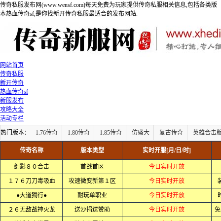
传奇私服发布网(www.wensf.com)每天免费为玩家提供传奇私服相关信息,包括各类版
本热血传奇sf,是你找新开传奇私服最适合的发布网站.
网站首页
传奇私服
新开传奇
热血传奇sf
新服发布
攻略大全
活动专栏
热门版本：
1.76传奇
1.80传奇
1.85传奇
仿盛大
复古传奇
英雄合击
传奇名称
版本类型
实时开服[月/日/时]
剑影８０合击
首战首区
今日实时开放
１７６刀刀毒吸血
攻速微变新第１区
今日实时开放
●大道獨行●
耐玩单职业
今日实时开放
２６无敌战神火龙
送沙捐送赞助
今日实时开放
免