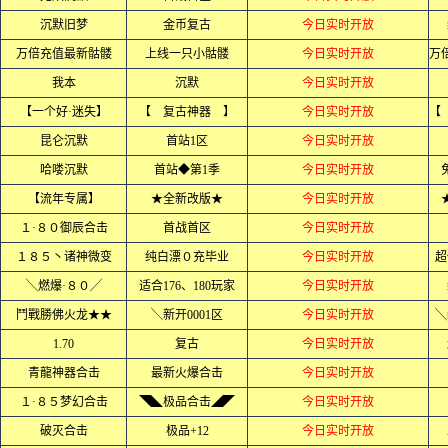
沉默旧梦
金币复古
今日实时开放
万倍充值最新骷髅
上线一只小骷髅
今日实时开放
我本
沉默
今日实时开放
【一个好·迷失】
【 复古神器 】
今日实时开放
昆仑沉默
首站1区
今日实时开放
哈喽沉默
首站◆第1季
今日实时开放
【流年专属】
★全新改版★
今日实时开放
１·８０御辰合击
首战首区
今日实时开放
１８５丶诸神微变
纯白漂０充毕业
今日实时开放
超
╲燃爆·８０╱
适合176、180玩家
今日实时开放
鬥戰勝佛火龙★★
╲新开0001区
今日实时开放
╲
1.70
复古
今日实时开放
青龍神器合击
最新火爆合击
今日实时开放
１·８５梦幻合击
◥◣极品合击◢◤
今日实时开放
破灭合击
极品+12
今日实时开放