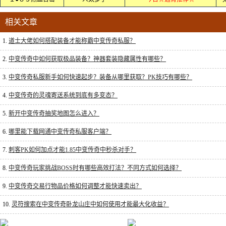
相关文章
1.
道士大佬如何搭配装备才能称霸中变传奇私服？
2.
中变传奇中如何获取极品装备？神器套装隐藏属性有哪些？
3.
中变传奇私服新手如何快速起步？装备从哪里获取？PK技巧有哪些？
4.
中变传奇的灵魂寄送系统到底有多变态？
5.
新开中变传奇抽奖地图怎么进入？
6.
哪里能下载网通中变传奇私服客户端？
7.
刺客PK如何加点才能1.85中变传奇中秒杀对手？
8.
中变传奇玩家挑战BOSS时有哪些高效打法？不同方式如何选择？
9.
中变传奇交易行物品价格如何调整才能快速卖出？
10.
灵符搜索在中变传奇卧龙山庄中如何使用才能最大化收益？