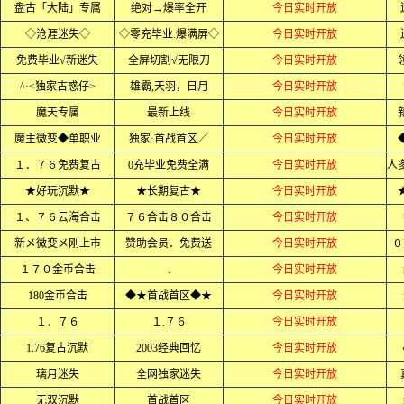
盘古「大陆」专属
绝对→爆率全开
今日实时开放
◇沧涯迷失◇
◇零充毕业.爆满屏◇
今日实时开放
免费毕业√新迷失
全屏切割√无限刀
今日实时开放
^·<独家古惑仔>
雄霸,天羽，日月
今日实时开放
魔天专属
最新上线
今日实时开放
魔主微变◆单职业
独家·首战首区╱
今日实时开放
１．７６免费复古
0充毕业免费全满
今日实时开放
★好玩沉默★
★长期复古★
今日实时开放
１、７６云海合击
７６合击８０合击
今日实时开放
新メ微变メ刚上市
赞助会员．免费送
今日实时开放
０
１７０金币合击
.
今日实时开放
180金币合击
◆★首战首区◆★
今日实时开放
１．７６
１.７６
今日实时开放
1.76复古沉默
2003经典回忆
今日实时开放
璃月迷失
全网独家迷失
今日实时开放
无双沉默
首战首区
今日实时开放