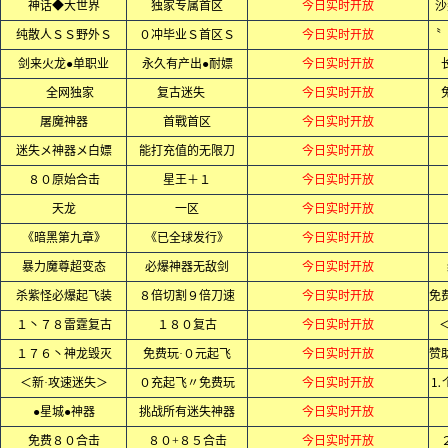
神话◆大世界
独家专属首区
今日实时开放
沙
纯散人ＳＳ野外Ｓ
０冲毕业Ｓ首区Ｓ
今日实时开放
剑来火龙●单职业
永久有产出●耐嫖
今日实时开放
全网独家
复古迷失
今日实时开放
屠魔神器
首戰首区
今日实时开放
迷失メ神器メ白嫖
能打充值的无限刀
今日实时开放
８０原始合击
星王＋１
今日实时开放
天龙
一区
今日实时开放
《暗黑第九章》
《已全球发行》
今日实时开放
暴力魔尊超变态
必爆神器无敌剑
今日实时开放
杀紫怪必爆起飞装
８倍切割９倍刀速
今日实时开放
１丶７８雷霆复古
１８０复古
今日实时开放
１７６丶神龙毁灭
免费玩·０元起飞
今日实时开放
＜新·攻速迷失＞
０充起飞〃免费玩
今日实时开放
⒈
●星城●神器
挑战所有迷失神器
今日实时开放
免费８０合击
８０+８５合击
今日实时开放