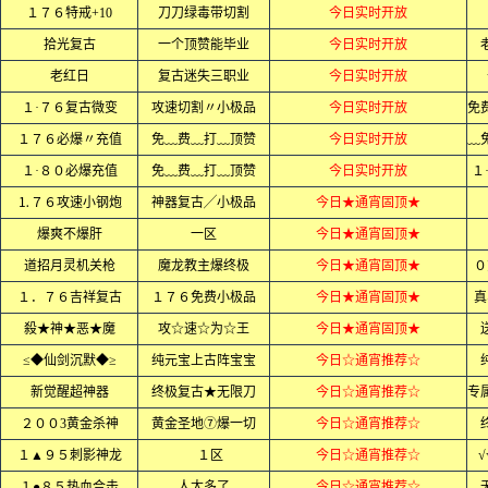
１７６特戒+10
刀刀绿毒带切割
今日实时开放
拾光复古
一个顶赞能毕业
今日实时开放
老红日
复古迷失三职业
今日实时开放
１·７６复古微变
攻速切割〃小极品
今日实时开放
１７６必爆〃充值
免﹏费﹏打﹏顶赞
今日实时开放
１·８０必爆充值
免﹏费﹏打﹏顶赞
今日实时开放
１
⒈７６攻速小钢炮
神器复古╱小极品
今日★通宵固顶★
爆爽不爆肝
一区
今日★通宵固顶★
道招月灵机关枪
魔龙教主爆终极
今日★通宵固顶★
０
１．７６吉祥复古
１７６免费小极品
今日★通宵固顶★
真
殺★神★恶★魔
攻☆速☆为☆王
今日★通宵固顶★
≤◆仙剑沉默◆≥
纯元宝上古阵宝宝
今日☆通宵推荐☆
新觉醒超神器
终极复古★无限刀
今日☆通宵推荐☆
２００3黄金杀神
黄金圣地⑦爆一切
今日☆通宵推荐☆
１▲９５刺影神龙
１区
今日☆通宵推荐☆
√
１●８５热血合击
人太多了
今日☆通宵推荐☆