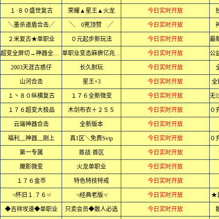
１·８０盛世复古
荣耀▲星王▲火龙
今日实时开放
╲墨杀道盾合击╱
╲ 0茺顶赞 ╱
今日实时开放
２米复古★单职业
０元起步新玩法
今日实时开放
超变全屏切→神器全屏乱炸
单职业变态麻痹亿兆爆率
今日实时开放
2003天涯古惑仔
长久耐玩
今日实时开放
山河合击
星王+3
今日实时开放
全
１丶８０纵横复古
１７６全新微变
今日实时开放
１７６超变大极品
木剑布衣＋２５５
今日实时开放
云端神器合击
全新版本
今日实时开放
福利﹏神器﹏刚上
真1区╲免费Svip
今日实时开放
第一专属
首战·首区
今日实时开放
魔影微变
火龙单职业
今日实时开放
１７６金币
特色特技特戒
今日实时开放
≮怀旧１.７６≯
≮经典老版≯
今日实时开放
★
◆吉祥攻速◆单职业
只卖会员◆散人必选
今日实时开放