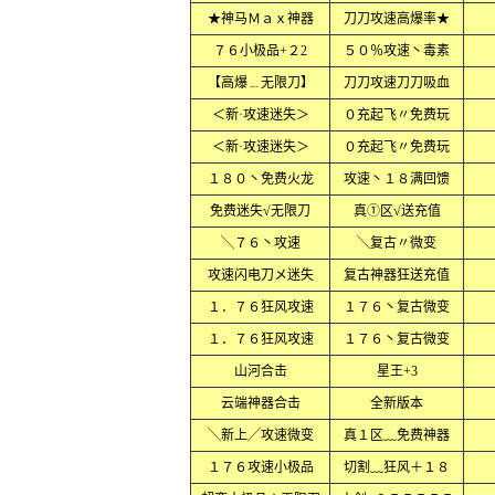
★神马Ｍａｘ神器
刀刀攻速高爆率★
７６小极品+２2
５０％攻速丶毒素
【高爆﹍无限刀】
刀刀攻速刀刀吸血
＜新·攻速迷失＞
０充起飞〃免费玩
＜新·攻速迷失＞
０充起飞〃免费玩
１８０丶免费火龙
攻速丶１８满回馈
免费迷失√无限刀
真①区√送充值
╲７６丶攻速
╲复古〃微变
攻速闪电刀メ迷失
复古神器狂送充值
１．７６狂风攻速
１７６丶复古微变
１．７６狂风攻速
１７６丶复古微变
山河合击
星王+3
云端神器合击
全新版本
╲新上╱攻速微变
真１区﹏免费神器
１７６攻速小极品
切割﹏狂风＋１８