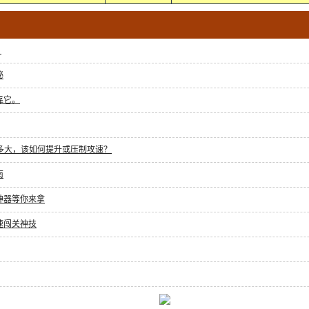
？
秘
靠它。
有多大，该如何提升或压制攻速？
南
神器等你来拿
速闯关神技