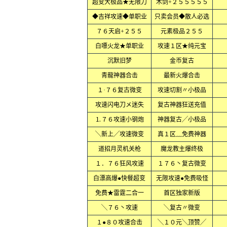
超变大极品★无限刀
木剑+２５５５５５
◆吉祥攻速◆单职业
只卖会员◆散人必选
７６天启+２５５
元素极品２５５
白嘌火龙★单职业
攻速１区★纯元宝
沉默旧梦
金币复古
青龍神器合击
最新火爆合击
１·７６复古微变
攻速切割〃小极品
攻速闪电刀メ迷失
复古神器狂送充值
⒈７６攻速小钢炮
神器复古╱小极品
╲新上╱攻速微变
真１区﹏免费神器
道招月灵机关枪
魔龙教主爆终极
１．７６狂风攻速
１７６丶复古微变
白漂高爆●快餐超变
无限攻速●免费吸怪
免费★雷霆二合一
首区独家新版
╲７６丶攻速
╲复古〃微变
１●８０攻速合击
╲１０元╲顶赞╱