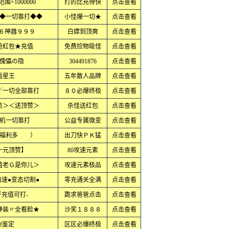
围+1000000
打的比充得快
点击查看
◆一切靠打◆◆
小怪爆一切★
点击查看
６神器９９９
白嫖到顶爽
点击查看
抢紅包★充值
免费捡物吸怪
点击查看
傀儡の隐
304491876
点击查看
盾星王
五年散人品牌
点击查看
╱一切全部靠打
８０必爆终极
点击查看
员＞＜送顶赞＞
杀怪送红包
点击查看
机一切靠打
公益专属微变
点击查看
〝福利多 ）
出刀快ＰＫ猛
点击查看
十元顶赞】
80攻速元素
点击查看
值老Ｇ是你儿＞
攻速元素极品
点击查看
加速●变态切割●
零充通关全满
点击查看
开充值可打-
跪求爸爸点击
点击查看
神装〃全看脸★
沙奖１８８８
点击查看
f鉴定
区区必爆终极
点击查看