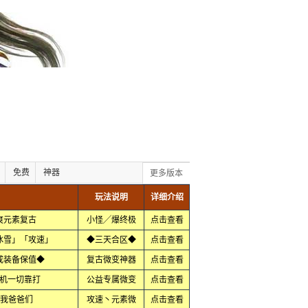
免费
神器
更多版本
玩法说明
详细介绍
爽元素复古
小怪╱爆终极
点击查看
冰雪」「攻速」
◆三天合区◆
点击查看
成装备保值◆
复古微变神器
点击查看
机一切靠打
公益专属微变
点击查看
骂我爸爸们
攻速丶元素微
点击查看