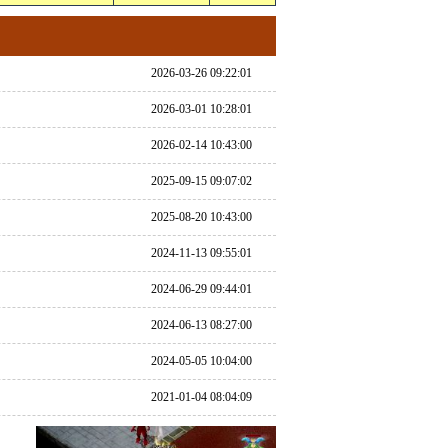
2026-03-26 09:22:01
2026-03-01 10:28:01
2026-02-14 10:43:00
2025-09-15 09:07:02
2025-08-20 10:43:00
2024-11-13 09:55:01
2024-06-29 09:44:01
2024-06-13 08:27:00
2024-05-05 10:04:00
2021-01-04 08:04:09