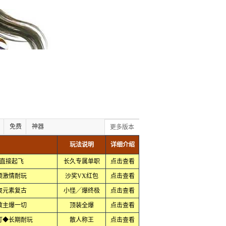
免费
神器
更多版本
玩法说明
详细介绍
直接起飞
长久专属单职
点击查看
顶激情耐玩
沙奖VX红包
点击查看
爽元素复古
小怪╱爆终极
点击查看
教主爆一切
顶装全爆
点击查看
靠打◆长期耐玩
散人称王
点击查看