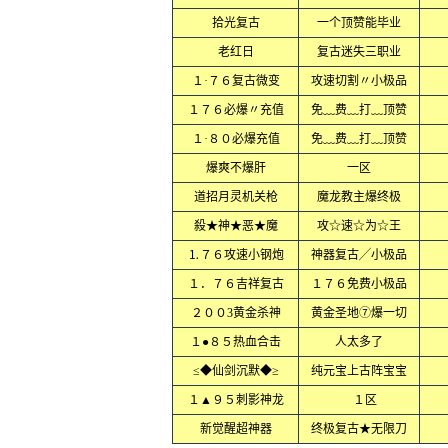
拾光复古
一个顶赞能毕业
老红日
复古迷失三职业
１·７６复古微变
攻速切割〃小极品
１７６必爆〃充值
免﹏费﹏打﹏顶赞
１·８０必爆充值
免﹏费﹏打﹏顶赞
爆爽不爆肝
一区
道招月灵机关枪
魔龙教主爆终极
殺★神★恶★魔
攻☆速☆为☆王
⒈７６攻速小钢炮
神器复古╱小极品
１．７６吉祥复古
１７６免费小极品
２００3黄金杀神
黄金圣地⑦爆一切
１●８５热血合击
人太多了
≤◆仙剑沉默◆≥
纯元宝上古阵宝宝
１▲９５刺影神龙
１区
新觉醒超神器
终极复古★无限刀