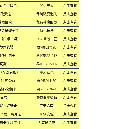
动全屏吸怪。
20倍充值
点击查看
部免费送！
专属微变迷失
点击查看
神器倍攻
免费神魔回馈
点击查看
送会员爆全货
特色玩法
点击查看
【白嫖一切】
《〃首战一区
点击查看
公益养老服
群798217189
点击查看
拿沙红包★
群1056831212
点击查看
切割
群1013625056
点击查看
·（全部看脸）
拿沙红苞
点击查看
制·纯公益
群865044459
点击查看
挂机●激情多
群711687694
点击查看
复古强
80微变小极品
点击查看
期才好玩◆
三天合区
点击查看
战八荒，璃月之
10倍充值
点击查看
坑◆全部靠打
无装备合成
点击查看