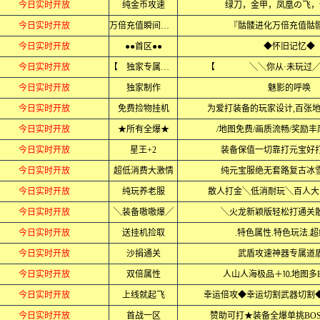
今日实时开放
纯金币攻速
绿刀，金甲，凤凰の飞，
今日实时开放
万倍充值瞬间起飞
『骷髅进化万倍充值骷
今日实时开放
●●首区●●
◆怀旧记忆◆
今日实时开放
【 独家专属 】
【 ╲╲你从·未玩
今日实时开放
独家制作
魅影的呼唤
今日实时开放
免费捡物挂机
为爱打装备的玩家设计,百张
今日实时开放
★所有全爆★
/地图免费/画质流畅/奖励丰
今日实时开放
星王+2
装备保值一切靠打元宝好
今日实时开放
超低消费大激情
纯元宝服绝无套路复古冰
今日实时开放
纯玩养老服
散人打金╲低消耐玩╲百人大
今日实时开放
╲装备嗷嗷爆╱
╲火龙新颖版轻松打通关
今日实时开放
送挂机捡取
.特色属性.特色玩法.
今日实时开放
沙捐通关
武盾攻速神器专属道
今日实时开放
双倍属性
人山人海极品＋⒑地图多B
今日实时开放
上线就起飞
幸运倍攻◆幸运切割武器切割
今日实时开放
首战一区
赞助可打★装备全爆单挑BO