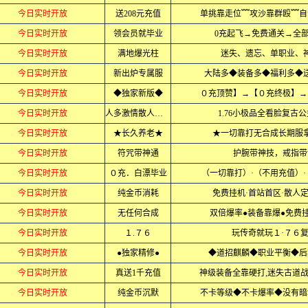
今日实时开放
送208元充值
单挑靠走位﹌攻沙靠群殴﹌自
今日实时开放
领会员就毕业
0充起飞→免费通关→全
今日实时开放
满地爆光柱
迷失、遗忘、单职业、
今日实时开放
新出炉专属服
大陆多◆装备多◆福利多◆
今日实时开放
◆独家新版◆
０充顶赞】→【０充终极】→
今日实时开放
人多激情散人必赚
1.76小极品全看脸复古
今日实时开放
★长久养老★
★一切靠打无合成长期服
今日实时开放
符咒带神通
护腕带神技，戒指带
今日实时开放
０充．白漂毕业
（一切靠打）·（不用充值）
今日实时开放
纯金币消耗
免费挂机·首站首区·散人定
今日实时开放
无任何合成
双倍爆率●装备靠爆●免费
今日实时开放
１.７６
玩传奇就玩１·７６
今日实时开放
●独家精修●
◆道招麒麟◆职业平衡◆后
今日实时开放
真送1千充值
神级装备全靠硬打,迷失古道
今日实时开放
纯金币沉默
不卡等级◆不卡爆率◆没有暗