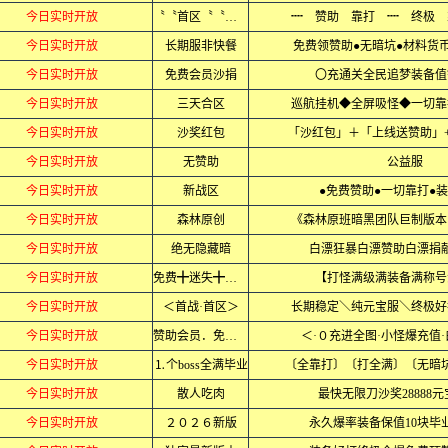
今日实时开放
〝〝首区〝〝全爆
┉ 赞助 靠打 ┉ 终极 
今日实时开放
长期服非快餐
免费领赞助●无暗坑●材料货
今日实时开放
免费会员沙捐
〇充通关全民追梦装备值
今日实时开放
三天合区
巡航挂机◆全屏吸怪◆一切靠
今日实时开放
沙奖红包
「沙红包」＋「上线送赞助」
今日实时开放
无赞助
公益服
今日实时开放
新战区
●免费赞助●一切靠打●装
今日实时开放
森林原创
《森林原班暗黑团队巨制版本
今日实时开放
绝无隐藏暗
白漂狂暴白漂赞助白漂捐
今日实时开放
免费╋迷失╋神器
【打怪满级满装备满称号
今日实时开放
＜首战·首区＞
长期稳定＼纯元宝服＼终极好
今日实时开放
赞助会员．免费领
＜·０充进全图·小怪爆充值·
今日实时开放
⒈个boss全满毕业
〔全靠打〕〔打全满〕〔无暗
今日实时开放
散人吃肉
最快无限刀沙奖28888
今日实时开放
２０２６新版
永久爆率装备保值10块毕