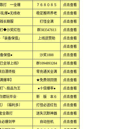
靠打 ┉全爆
７６８０８５
点击查看
币乱爆●无线收
稳定搬砖养老
点击查看
钱长期服
打怪全满
点击查看
打◆沙奖红包
群383547613
点击查看
+「装备保值」
上线送赞助
点击查看
点击查看
备保值●
沙奖1888
点击查看
已全球上线》
群1094893284
点击查看
献白漂终极
零充通关全满
点击查看
满爆率】
★免费领回馈
点击查看
打＼极品为王
●十倍爆率●
点击查看
白嫖玩毕业·
新 版 本６
点击查看
坑〕〔福利多〕
打怪必送红包
点击查看
元宝全靠打
迷失沉默神器
点击查看
业必爆剑甲
自动挂机
点击查看