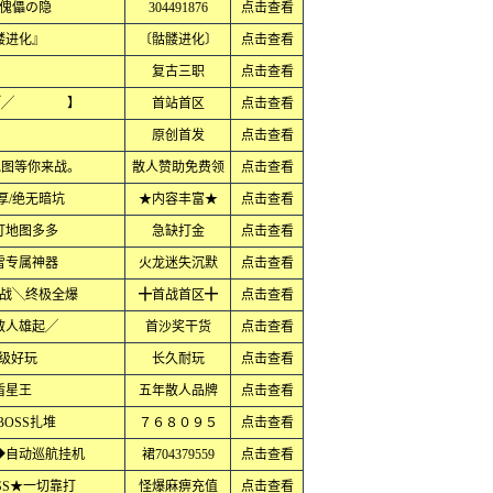
傀儡の隐
304491876
点击查看
髅进化』
〔骷髅进化〕
点击查看
复古三职
点击查看
过╱╱ 】
首站首区
点击查看
原创首发
点击查看
地图等你来战。
散人赞助免费领
点击查看
厚/绝无暗坑
★内容丰富★
点击查看
打地图多多
急缺打金
点击查看
雪专属神器
火龙迷失沉默
点击查看
战╲终极全爆
╋首战首区╋
点击查看
散人雄起╱
首沙奖干货
点击查看
超级好玩
长久耐玩
点击查看
盾星王
五年散人品牌
点击查看
OSS扎堆
７６８０９５
点击查看
◆自动巡航挂机
裙704379559
点击查看
SS★一切靠打
怪爆麻痹充值
点击查看