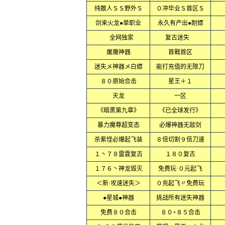
纯散人ＳＳ野外Ｓ
０冲毕业Ｓ首区Ｓ
剑来火龙●单职业
永久有产出●耐嫖
全网独家
复古迷失
屠魔神器
首戰首区
迷失メ神器メ白嫖
能打充值的无限刀
８０原始合击
星王＋１
天龙
一区
《暗黑第九章》
《已全球发行》
暴力魔尊超变态
必爆神器无敌剑
杀紫怪必爆起飞装
８倍切割９倍刀速
１丶７８雷霆复古
１８０复古
１７６丶神龙毁灭
免费玩·０元起飞
＜新·攻速迷失＞
０充起飞〃免费玩
●星城●神器
挑战所有迷失神器
免费８０合击
８０+８５合击