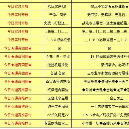
今日实时开放
老玩家速归！
耐玩不氪金★三职业衡★
今日实时开放
干净、简洁
无回馈、无暗坑、无礼包，
今日实时开放
免费→打怪送全满
战法攻击带毒╱道士宝宝超猛
今日实时开放
﹏免费﹏打﹏顶赞
免﹏费﹏打﹏顶﹏赞﹏免﹏费
今日实时开放
１·８０必爆充值
﹏１·８０必爆充值〃﹏１·
今日★通宵固顶★
一区
一区
今日★通宵固顶★
０充〃白〃毕业
【打怪满级满装备满称号
今日★通宵固顶★
送挂机送捡物
激情拿沙，必发红
今日★通宵固顶★
首战·首区
三职业平衡免费顶级专属挂
今日★通宵固顶★
真实杀怪送充值
等级免费◆进图免费◆三天合
今日☆通宵推荐☆
终极组合套装
◆杀神◆大乱◆雪域◆龙王◆恶
今日☆通宵推荐☆
无合成全靠爆
合击之王
今日☆通宵推荐☆
纯元宝无捐献
━上古结阵宝宝━无捐献
今日☆通宵推荐☆
√√长久稳定√√
１９５合击╱终极狂爆╱免费
今日☆通宵推荐☆
专属剧情倍攻迷失
小怪爆一切◆首曝万米◆百件