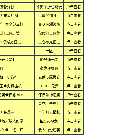
装备好打
不氪不肝也能玩
点击查看
无充值地图
80.90情怀
点击查看
╱一切全部靠打
８０必爆终极
点击查看
﹏打﹏顶﹏赞﹏
免费打﹏顶赞
点击查看
８０必爆充值﹏
﹏必爆充值﹏
点击查看
一区
点击查看
十元顶赞】
80攻速元素
点击查看
苞
必发沙红苞
点击查看
机一切靠打
公益专属微变
点击查看
区◆免费挂机
１.８０免费
点击查看
魔◆怀念2003
怀旧杀神恶魔
点击查看
０充〝全靠打
点击查看
无狂暴━
全靠打无捐献
点击查看
满级╱散人好混
◣1.95神龙
点击查看
永久◆一怪一红
散人白漂逆袭
点击查看