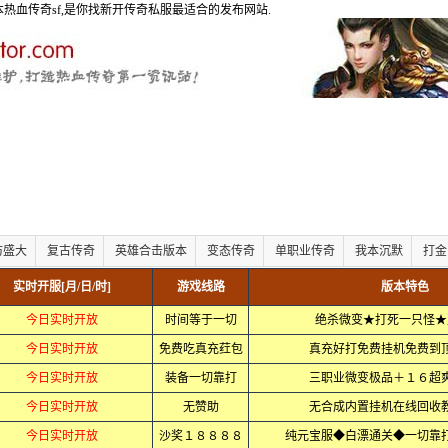
版本热血传奇sf,是你找新开传奇私服最适合的发布网站.
仿盛大
复古传奇
英雄合击版本
变态传奇
单职业传奇
我本沉默
打金
实时开服[月/日/时]
游戏线路
版本特色
今日实时开放
时间等于一切
绝杀微变★打死一只怪★
今日实时开放
免费吃真充荭包
真充好打免费挂机免费到
今日实时开放
装备一切靠打
三职业微变极品＋１６超
今日实时开放
无赞助
无合成内置挂机在线回收
今日实时开放
沙奖１８８８８
纯元宝服◆白漂通关◆一切