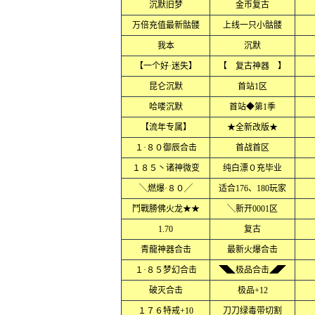
沉默旧梦
金币复古
万倍充值最新骷髅
上线一只小骷髅
我本
沉默
【一个好·迷失】
【 复古神器 】
昆仑沉默
首站1区
哈喽沉默
首站◆第1季
【流年专属】
★全新改版★
１·８０御辰合击
首战首区
１８５丶诸神微变
纯白漂０充毕业
╲燃爆·８０╱
适合176、180玩家
鬥戰勝佛火龙★★
╲新开0001区
1.70
复古
青龍神器合击
最新火爆合击
１·８５梦幻合击
◥◣极品合击◢◤
破灭合击
极品+12
１７６特戒+10
刀刀绿毒带切割