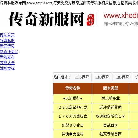
传奇私服发布网(www.wensf.com)每天免费为玩家提供传奇私服相关信息,包括各类
网站首页
传奇私服
新开传奇
热血传奇sf
新服发布
攻略大全
活动专栏
热门版本：
1.76传奇
1.80传奇
1.85传奇
传奇名称
版本类型
●大道獨行●
耐玩单职业
２６无敌战神火龙
送沙捐送赞助
１７６刀刀毒吸血
攻速微变新第１区
剑影８０合击
首战首区
神话◆大世界
独家专属首区