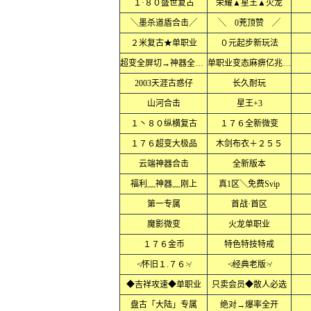
１·８０盛世复古
荣耀▲星王▲火龙
╲墨杀道盾合击╱
╲ 0茺顶赞 ╱
２米复古★单职业
０元起步新玩法
超变全屏切→神器全屏乱炸
单职业变态麻痹亿兆爆率
2003天涯古惑仔
长久耐玩
山河合击
星王+3
１丶８０纵横复古
１７６全新微变
１７６超变大极品
木剑布衣＋２５５
云端神器合击
全新版本
福利﹏神器﹏刚上
真1区╲免费Svip
第一专属
首战·首区
魔影微变
火龙单职业
１７６金币
特色特技特戒
≮怀旧１.７６≯
≮经典老版≯
◆吉祥攻速◆单职业
只卖会员◆散人必选
盘古「大陆」专属
绝对→爆率全开