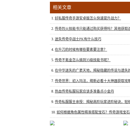
相关文章
1.
好私服传奇手游安卓版怎么快速提升战力？
2.
传奇烈火技能书只能通过购买获得吗？其他获取
3.
迷失传奇中战士PK有什么技巧
4.
在升刀的时候有哪些要素要注意？
5.
传奇不氪金怎么搞到35级技能书呢？
6.
在中华迷失的广袤天地，揭秘隐藏的传说与遗失
7.
传奇世界：初入玛法，萌新必看十大神器获取攻
8.
热血传奇私服玩家应该多准备点小金丹
9.
传奇私服服主亲授：揭秘高阶玩家进阶秘诀，轻
10.
如何根据角色属性精准搭配宝石？传奇游戏宝石