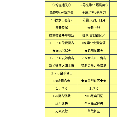
◇沧涯迷失◇
◇零充毕业.爆满屏◇
免费毕业√新迷失
全屏切割√无限刀
^·<独家古惑仔>
雄霸,天羽，日月
魔天专属
最新上线
魔主微变◆单职业
独家·首战首区╱
１．７６免费复古
0充毕业免费全满
★好玩沉默★
★长期复古★
１、７６云海合击
７６合击８０合击
新メ微变メ刚上市
赞助会员．免费送
１７０金币合击
.
180金币合击
◆★首战首区◆★
１．７６
１.７６
1.76复古沉默
2003经典回忆
璃月迷失
全网独家迷失
无双沉默
首战首区