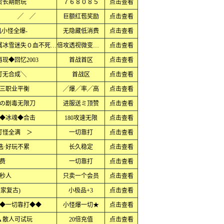
赞长期耐玩
７６８０８５
点击查看
板 ╱ ╱
巨额红苞奖励
点击查看
小怪全爆-
无隐藏低消费
点击查看
上线直接领满无限刀１秒９９９刀专属冰雪迷失０血不死大极品
倍攻透视微变火龙
点击查看
现◆回忆2003
首战首区
点击查看
打无合成╲
首战区
点击查看
三职业平衡
╱爆╱率╱高
点击查看
の剧毒无限刀
进服送ミ顶赞
点击查看
◆冰魂◆合击
180攻速无限
点击查看
打怪全满 ＞
一切靠打
点击查看
选·好玩不累
长久稳定
点击查看
费
一切靠打
点击查看
秒人
只卖一个会员
点击查看
独家复古)
小极品+3
点击查看
◆一切靠打◆◆
小怪爆一切★
点击查看
▲散人可试玩
20倍充值
点击查看