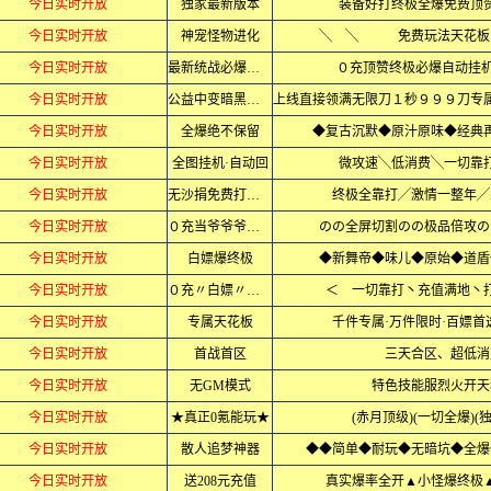
今日实时开放
独家最新版本
装备好打终极全爆免费顶
今日实时开放
神宠怪物进化
╲ ╲ 免费玩法天花
今日实时开放
最新统战必爆终极
０充顶赞终极必爆自动挂机
今日实时开放
公益中变暗黑忘忧
今日实时开放
全爆绝不保留
◆复古沉默◆原汁原味◆经典再
今日实时开放
全图挂机·自动回
微攻速╲低消费╲一切靠
今日实时开放
无沙捐免费打充值
终极全靠打╱激情一整年╱
今日实时开放
０充当爷爷爷爷爷
のの全屏切割のの极品倍攻の
今日实时开放
白嫖爆终极
◆新舞帝◆味儿◆原始◆道盾
今日实时开放
０充〃白嫖〃毕业
＜ 一切靠打丶充值满地丶
今日实时开放
专属天花板
千件专属·万件限时·百嫖首
今日实时开放
首战首区
三天合区、超低消
今日实时开放
无GM模式
特色技能服烈火开天
今日实时开放
★真正0氪能玩★
(赤月顶级)(一切全爆)(
今日实时开放
散人追梦神器
◆◆简单◆耐玩◆无暗坑◆全爆
今日实时开放
送208元充值
真实爆率全开▲小怪爆终极