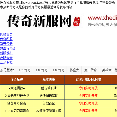
传奇私服发布网(www.wensf.com)每天免费为玩家提供传奇私服相关信息,包括各类版
本热血传奇sf,是你找新开传奇私服最适合的发布网站.
网站首页
传奇私服
新开传奇
热血传奇sf
新服发布
攻略大全
活动专栏
热门版本：
1.76传奇
1.80传奇
1.85传奇
仿盛大
复古传奇
英雄合击
传奇名称
版本类型
实时开服[月/日/时]
●大道獨行●
耐玩单职业
今日实时开放
２６无敌战神火龙
送沙捐送赞助
今日实时开放
免
剑影８０合击
首战首区
今日实时开放
１７６刀刀毒吸血
攻速微变新第１区
今日实时开放