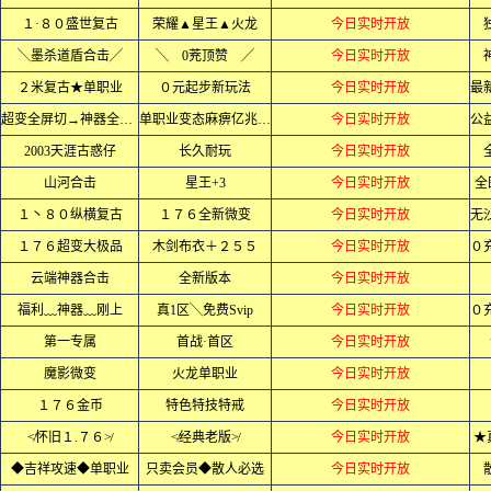
１·８０盛世复古
荣耀▲星王▲火龙
今日实时开放
╲墨杀道盾合击╱
╲ 0茺顶赞 ╱
今日实时开放
２米复古★单职业
０元起步新玩法
今日实时开放
超变全屏切→神器全屏乱炸
单职业变态麻痹亿兆爆率
今日实时开放
2003天涯古惑仔
长久耐玩
今日实时开放
山河合击
星王+3
今日实时开放
全
１丶８０纵横复古
１７６全新微变
今日实时开放
１７６超变大极品
木剑布衣＋２５５
今日实时开放
云端神器合击
全新版本
今日实时开放
福利﹏神器﹏刚上
真1区╲免费Svip
今日实时开放
第一专属
首战·首区
今日实时开放
魔影微变
火龙单职业
今日实时开放
１７６金币
特色特技特戒
今日实时开放
≮怀旧１.７６≯
≮经典老版≯
今日实时开放
★
◆吉祥攻速◆单职业
只卖会员◆散人必选
今日实时开放