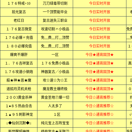
１７６特戒+10
刀刀绿毒带切割
今日实时开放
拾光复古
一个顶赞能毕业
今日实时开放
老红日
复古迷失三职业
今日实时开放
１·７６复古微变
攻速切割〃小极品
今日实时开放
１７６必爆〃充值
免﹏费﹏打﹏顶赞
今日实时开放
１·８０必爆充值
免﹏费﹏打﹏顶赞
今日实时开放
１
爆爽不爆肝
一区
今日★通宵固顶★
１．７６吉祥复古
１７６免费小极品
今日★通宵固顶★
真
⒈７６攻速小钢炮
神器复古╱小极品
今日★通宵固顶★
殺★神★恶★魔
攻☆速☆为☆王
今日★通宵固顶★
道招月灵机关枪
魔龙教主爆终极
今日★通宵固顶★
０
２００3黄金杀神
黄金圣地⑦爆一切
今日☆通宵推荐☆
１●８５热血合击
人太多了
今日☆通宵推荐☆
１▲９５刺影神龙
１区
今日☆通宵推荐☆
√
≤◆仙剑沉默◆≥
纯元宝上古阵宝宝
今日☆通宵推荐☆
新觉醒超神器
终极复古★无限刀
今日☆通宵推荐☆