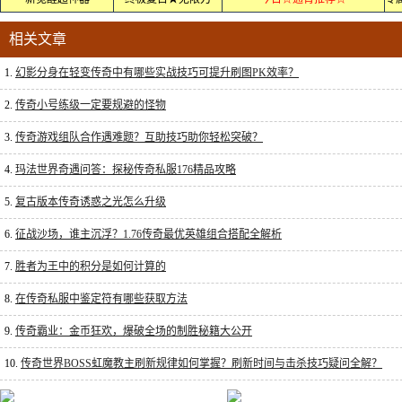
相关文章
1.
幻影分身在轻变传奇中有哪些实战技巧可提升刷图PK效率？
2.
传奇小号练级一定要规避的怪物
3.
传奇游戏组队合作遇难题？互助技巧助你轻松突破？
4.
玛法世界奇遇问答：探秘传奇私服176精品攻略
5.
复古版本传奇诱惑之光怎么升级
6.
征战沙场，谁主沉浮？1.76传奇最优英雄组合搭配全解析
7.
胜者为王中的积分是如何计算的
8.
在传奇私服中鉴定符有哪些获取方法
9.
传奇霸业：金币狂欢，爆破全场的制胜秘籍大公开
10.
传奇世界BOSS虹魔教主刷新规律如何掌握？刷新时间与击杀技巧疑问全解？