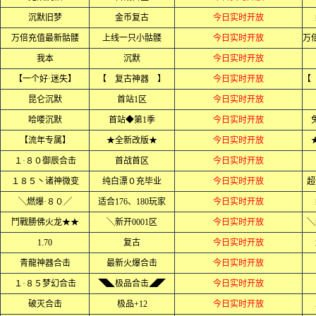
沉默旧梦
金币复古
今日实时开放
万倍充值最新骷髅
上线一只小骷髅
今日实时开放
我本
沉默
今日实时开放
【一个好·迷失】
【 复古神器 】
今日实时开放
昆仑沉默
首站1区
今日实时开放
哈喽沉默
首站◆第1季
今日实时开放
【流年专属】
★全新改版★
今日实时开放
１·８０御辰合击
首战首区
今日实时开放
１８５丶诸神微变
纯白漂０充毕业
今日实时开放
超
╲燃爆·８０╱
适合176、180玩家
今日实时开放
鬥戰勝佛火龙★★
╲新开0001区
今日实时开放
╲
1.70
复古
今日实时开放
青龍神器合击
最新火爆合击
今日实时开放
１·８５梦幻合击
◥◣极品合击◢◤
今日实时开放
破灭合击
极品+12
今日实时开放