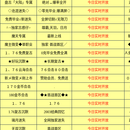
盘古「大陆」专属
绝对→爆率全开
今日实时开放
◇沧涯迷失◇
◇零充毕业.爆满屏◇
今日实时开放
免费毕业√新迷失
全屏切割√无限刀
今日实时开放
^·<独家古惑仔>
雄霸,天羽，日月
今日实时开放
魔天专属
最新上线
今日实时开放
魔主微变◆单职业
独家·首战首区╱
今日实时开放
１．７６免费复古
0充毕业免费全满
今日实时开放
★好玩沉默★
★长期复古★
今日实时开放
１、７６云海合击
７６合击８０合击
今日实时开放
新メ微变メ刚上市
赞助会员．免费送
今日实时开放
０
１７０金币合击
.
今日实时开放
180金币合击
◆★首战首区◆★
今日实时开放
１．７６
１.７６
今日实时开放
1.76复古沉默
2003经典回忆
今日实时开放
璃月迷失
全网独家迷失
今日实时开放
无双沉默
首战首区
今日实时开放