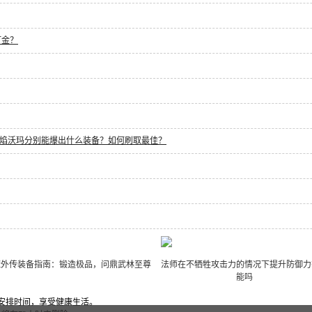
打金？
火焰沃玛分别能爆出什么装备？如何刷取最佳？
魔外传装备指南：锻造极品，问鼎武林至尊
法师在不牺牲攻击力的情况下提升防御力
能吗
安排时间，享受健康生活。