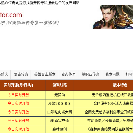
版本热血传奇sf,是你找新开传奇私服最适合的发布网站.
仿盛大
复古传奇
英雄合击版本
变态传奇
单职业传奇
我本沉默
打金
实时开服[月/日/时]
游戏线路
版本特色
今日实时开放
无赞助
无合成内置挂机在线回收
今日实时开放
沙桨1８８８８
合区没有100+活人请来
今日实时开放
白漂吃肉当大哥
全图免费超多福利爆率全开终
今日实时开放
爆.真实充值
赞助免费╱沙捐免费╱免费通
今日实时开放
森林原创
《森林原班暗黑团队巨制版本