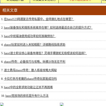
相关文章
1.
在haosf123网通复古传奇私服中，金砖捆扎地点在哪里？
2.
haosf装备强化和熔炼系统差异在哪？如何选择最适合自己的提升方式？
3.
haosf中祝福油使用成功率如何准确预估？
4.
zhaosf玩家如何进入未知暗殿？详细路线指南求助
5.
haosf道士职业核心装备有哪些？灵魂手镯银蛇无极棍该如何选择？
6.
zhaosf传奇：必备技巧与攻略，纵横沙场无往不利
7.
道士勇闯zhaosf传奇：散人练级攻略大揭秘
8.
卡位打赤月老魔的zhaosf传奇玩家能成功吗
9.
haosf中的全新求助功能让过关不再困难
10.
haosf竞技场的排名提升有什么方法