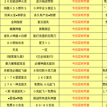
２６无敌战神火龙
送沙捐送赞助
今日实时开放
免
纯散人ＳＳ野外Ｓ
０冲毕业Ｓ首区Ｓ
今日实时开放
剑来火龙●单职业
永久有产出●耐嫖
今日实时开放
全网独家
复古迷失
今日实时开放
屠魔神器
首戰首区
今日实时开放
迷失メ神器メ白嫖
能打充值的无限刀
今日实时开放
８０原始合击
星王＋１
今日实时开放
天龙
一区
今日实时开放
《暗黑第九章》
《已全球发行》
今日实时开放
暴力魔尊超变态
必爆神器无敌剑
今日实时开放
杀紫怪必爆起飞装
８倍切割９倍刀速
今日实时开放
１丶７８雷霆复古
１８０复古
今日实时开放
１７６丶神龙毁灭
免费玩·０元起飞
今日实时开放
＜新·攻速迷失＞
０充起飞〃免费玩
今日实时开放
⒈
●星城●神器
挑战所有迷失神器
今日实时开放
免费８０合击
８０+８５合击
今日实时开放