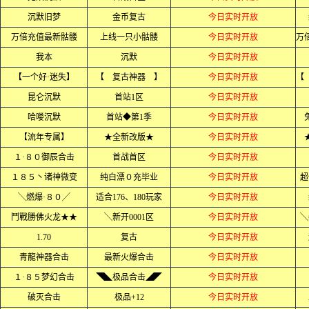
沉默旧梦
金币复古
今日实时开放
万倍充值最新骷髅
上线一只小骷髅
今日实时开放
我本
沉默
今日实时开放
【一个好·迷失】
【 复古神器 】
今日实时开放
昆仑沉默
首站1区
今日实时开放
哈喽沉默
首站◆第1季
今日实时开放
【流年专属】
★全新改版★
今日实时开放
１·８０御辰合击
首战首区
今日实时开放
１８５丶诸神微变
纯白漂０充毕业
今日实时开放
超
╲燃爆·８０╱
适合176、180玩家
今日实时开放
鬥戰勝佛火龙★★
╲新开0001区
今日实时开放
╲
1.70
复古
今日实时开放
青龍神器合击
最新火爆合击
今日实时开放
１·８５梦幻合击
◥◣极品合击◢◤
今日实时开放
破灭合击
极品+12
今日实时开放