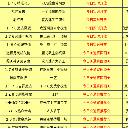
１７６特戒+10
刀刀绿毒带切割
今日实时开放
拾光复古
一个顶赞能毕业
今日实时开放
老红日
复古迷失三职业
今日实时开放
１·７６复古微变
攻速切割〃小极品
今日实时开放
１７６必爆〃充值
免﹏费﹏打﹏顶赞
今日实时开放
１·８０必爆充值
免﹏费﹏打﹏顶赞
今日实时开放
１
道招月灵机关枪
魔龙教主爆终极
今日★通宵固顶★
０
殺★神★恶★魔
攻☆速☆为☆王
今日★通宵固顶★
⒈７６攻速小钢炮
神器复古╱小极品
今日★通宵固顶★
爆爽不爆肝
一区
今日★通宵固顶★
１．７６吉祥复古
１７６免费小极品
今日★通宵固顶★
真
１▲９５刺影神龙
１区
今日☆通宵推荐☆
√
≤◆仙剑沉默◆≥
纯元宝上古阵宝宝
今日☆通宵推荐☆
１●８５热血合击
人太多了
今日☆通宵推荐☆
２００3黄金杀神
黄金圣地⑦爆一切
今日☆通宵推荐☆
新觉醒超神器
终极复古★无限刀
今日☆通宵推荐☆