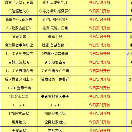
盘古「大陆」专属
绝对→爆率全开
今日实时开放
◇沧涯迷失◇
◇零充毕业.爆满屏◇
今日实时开放
免费毕业√新迷失
全屏切割√无限刀
今日实时开放
^·<独家古惑仔>
雄霸,天羽，日月
今日实时开放
魔天专属
最新上线
今日实时开放
魔主微变◆单职业
独家·首战首区╱
今日实时开放
１．７６免费复古
0充毕业免费全满
今日实时开放
★好玩沉默★
★长期复古★
今日实时开放
１、７６云海合击
７６合击８０合击
今日实时开放
新メ微变メ刚上市
赞助会员．免费送
今日实时开放
０
１７０金币合击
.
今日实时开放
180金币合击
◆★首战首区◆★
今日实时开放
１．７６
１.７６
今日实时开放
1.76复古沉默
2003经典回忆
今日实时开放
璃月迷失
全网独家迷失
今日实时开放
无双沉默
首战首区
今日实时开放