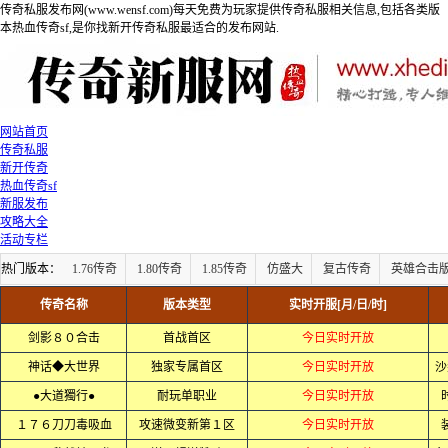
传奇私服发布网(www.wensf.com)每天免费为玩家提供传奇私服相关信息,包括各类版
本热血传奇sf,是你找新开传奇私服最适合的发布网站.
网站首页
传奇私服
新开传奇
热血传奇sf
新服发布
攻略大全
活动专栏
热门版本：
1.76传奇
1.80传奇
1.85传奇
仿盛大
复古传奇
英雄合击
传奇名称
版本类型
实时开服[月/日/时]
剑影８０合击
首战首区
今日实时开放
神话◆大世界
独家专属首区
今日实时开放
沙
●大道獨行●
耐玩单职业
今日实时开放
１７６刀刀毒吸血
攻速微变新第１区
今日实时开放