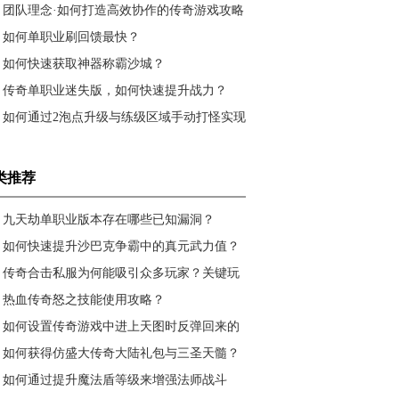
力？
团队理念·如何打造高效协作的传奇游戏攻略
团队？
如何单职业刷回馈最快？
如何快速获取神器称霸沙城？
传奇单职业迷失版，如何快速提升战力？
如何通过2泡点升级与练级区域手动打怪实现
快速升级？
类推荐
九天劫单职业版本存在哪些已知漏洞？
如何快速提升沙巴克争霸中的真元武力值？
传奇合击私服为何能吸引众多玩家？关键玩
法与策略解析
热血传奇怒之技能使用攻略？
如何设置传奇游戏中进上天图时反弹回来的
地图参数？
如何获得仿盛大传奇大陆礼包与三圣天髓？
极品剑甲打造攻略是什么？
如何通过提升魔法盾等级来增强法师战斗