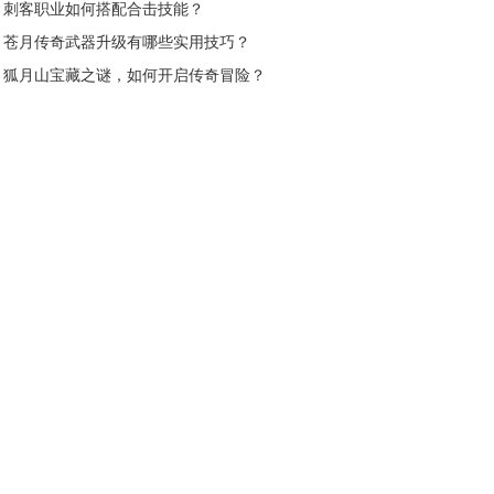
力？
刺客职业如何搭配合击技能？
苍月传奇武器升级有哪些实用技巧？
狐月山宝藏之谜，如何开启传奇冒险？