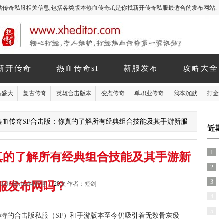
玩家提供传奇私服相关信息,包括各类版本热血传奇sf,是你找新开传奇私服最适合的发布网站.
新开传奇
热血传奇sf
新服发布
攻略大全
仿盛大
复古传奇
英雄合击版本
变态传奇
单职业传奇
我本沉默
打金
 热血传奇SF合击版：你真的了解所有经典组合技能及其手游新服
近
1
真的了解所有经典组合技能及其手游新
2
3
服发布网吗？
-01 09:16:04 阅读：
20
次 作者：短剑
4
5
特的合击版私服（SF）和手游版本至今仍吸引着无数骨灰级