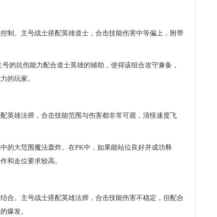
助控制。主号战士搭配英雄道士，合击技能伤害中等偏上，附带
。
主号的抗伤能力配合道士英雄的辅助，使得该组合攻守兼备，
能力的玩家。
搭配英雄法师，合击技能范围与伤害都非常可观，清怪速度飞
中的大范围魔法轰炸。在PK中，如果能站位良好并成功释
操作和走位要求较高。
发结合。主号战士搭配英雄法师，合击技能伤害不稳定，但配合
错的爆发。