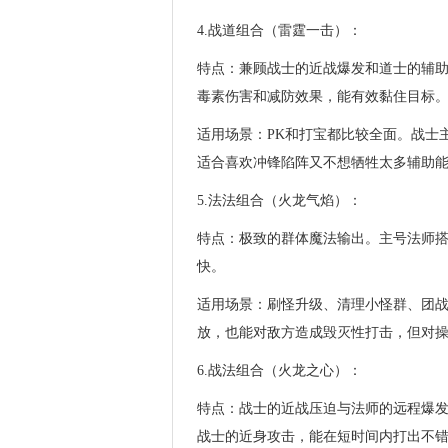
4.战道组合（雷霆一击）：
特点：兼顾战士的近战爆发和道士的辅
毒素伤害和减防效果，能有效黏住目标
适用场景：PK和打宝都比较全面。战士
适合喜欢冲锋陷阵又不想牺牲太多辅助
5.法法组合（火龙气焰）：
特点：极致的群体魔法输出。主号法师
快。
适用场景：刷怪升级、清理小怪群、团战
放，也能对敌方造成毁灭性打击，但对
6.战法组合（火龙之心）：
特点：战士的近战压迫与法师的远程爆
战士的近身攻击，能在短时间内打出不