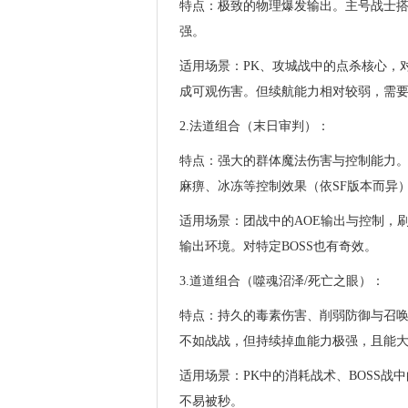
特点：极致的物理爆发输出。主号战士
强。
适用场景：PK、攻城战中的点杀核心，
成可观伤害。但续航能力相对较弱，需
2.法道组合（末日审判）：
特点：强大的群体魔法伤害与控制能力
麻痹、冰冻等控制效果（依SF版本而异
适用场景：团战中的AOE输出与控制，
输出环境。对特定BOSS也有奇效。
3.道道组合（噬魂沼泽/死亡之眼）：
特点：持久的毒素伤害、削弱防御与召
不如战战，但持续掉血能力极强，且能
适用场景：PK中的消耗战术、BOSS战
不易被秒。