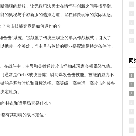
6
不断涌现的新服，让无数玛法勇士在情怀与创新之间寻找平衡。
7
技能的奥秘与手游新服的选择之道，旨在解决玩家的实际困惑。
8
魅力？合击技能究竟是如何运作的？
9
英雄合击”系统。它颠覆了传统三职业的单兵作战模式，引入了
10
可以携带一个英雄，当主号与英雄的职业搭配满足特定条件时，
同
”。在战斗中，主号和英雄通过攻击怪物或玩家会积累怒气值。
通常是Ctrl+S或快捷键）瞬间爆发合击技能。技能的威力不
1
关键的是释放时机和目标选择。高等级、高幸运、高攻击的装备
2
能决定胜负。
3
4
自的特点和适用场景是什么？
5
种都有其独特的战术定位：
6
7