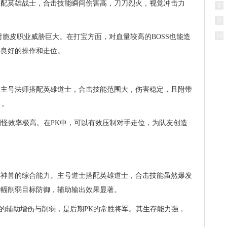
搭配英雄战士，合击技能瞬间伤害高，刀刀烈火，视觉冲击力
8
9
10
对脆皮职业威胁巨大。在打宝方面，对血量较高的BOSS也能造
要良好的操作和走位。
。主号法师搭配英雄道士，合击技能范围大，伤害稳定，且附带
）。
刷怪效率极高。在PK中，可以有效压制对手走位，为队友创造
唤神兽的综合能力。主号道士搭配英雄道士，合击技能虽然爆发
大幅削弱目标防御，辅助输出效果显著。
中的辅助增伤与削弱，是后期PK的常胜将军。其生存能力强，