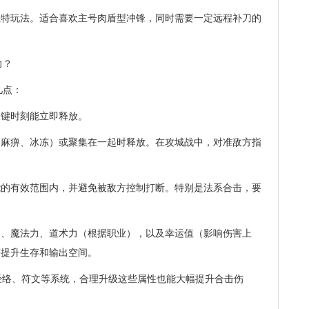
独特玩法。适合喜欢主号肉盾型冲锋，同时需要一定远程补刀的
力？
几点：
关键时刻能立即释放。
如麻痹、冰冻）或聚集在一起时释放。在攻城战中，对准敌方指
能的有效范围内，并避免被敌方控制打断。特别是法系合击，要
力、魔法力、道术力（根据职业），以及幸运值（影响伤害上
著提升生存和输出空间。
经络、符文等系统，合理升级这些属性也能大幅提升合击伤