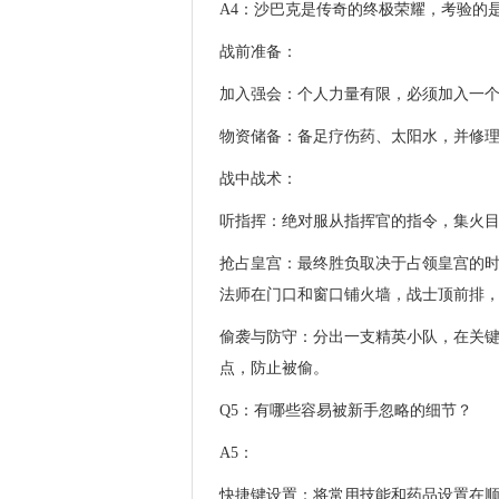
A4：沙巴克是传奇的终极荣耀，考验的
战前准备：
加入强会：个人力量有限，必须加入一
物资储备：备足疗伤药、太阳水，并修
战中战术：
听指挥：绝对服从指挥官的指令，集火
抢占皇宫：最终胜负取决于占领皇宫的
法师在门口和窗口铺火墙，战士顶前排
偷袭与防守：分出一支精英小队，在关
点，防止被偷。
Q5：有哪些容易被新手忽略的细节？
A5：
快捷键设置：将常用技能和药品设置在顺