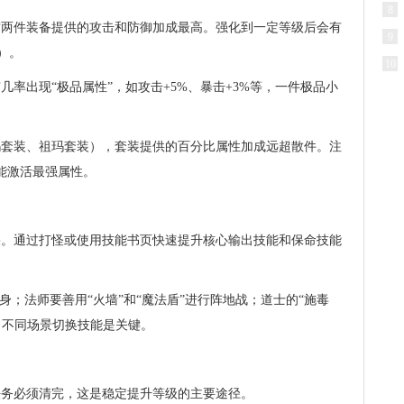
8
这两件装备提供的攻击和防御加成最高。强化到一定等级后会有
9
）。
10
率出现“极品属性”，如攻击+5%、暴击+3%等，一件极品小
玛套装、祖玛套装），套装提供的百分比属性加成远超散件。注
能激活最强属性。
果。通过打怪或使用技能书页快速提升核心输出技能和保命技能
身；法师要善用“火墙”和“魔法盾”进行阵地战；道士的“施毒
技。不同场景切换技能是关键。
任务必须清完，这是稳定提升等级的主要途径。