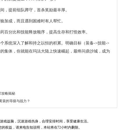
新时间，提前组队蹲守，首杀奖励最丰厚。
经验加成，而且遇到困难时有人帮忙。
喝药百分比和技能释放顺序，提高生存和打怪效率。
个系统深入了解和持之以恒的积累。明确目标（装备->技能->
大的集体，你就能在玛法大陆上快速崛起，最终问鼎沙城，成为
家攻略揭秘
·黄裳的等级与战力？
游戏益脑，沉迷游戏伤身，合理安排时间，享受健康生活。
您的权益，请来电告知说明，本站将在72小时内删除。