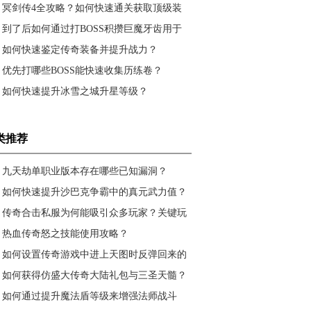
冥剑传4全攻略？如何快速通关获取顶级装
备？
到了后如何通过打BOSS积攒巨魔牙齿用于
100110升级？
如何快速鉴定传奇装备并提升战力？
优先打哪些BOSS能快速收集历练卷？
如何快速提升冰雪之城升星等级？
类推荐
九天劫单职业版本存在哪些已知漏洞？
如何快速提升沙巴克争霸中的真元武力值？
传奇合击私服为何能吸引众多玩家？关键玩
法与策略解析
热血传奇怒之技能使用攻略？
如何设置传奇游戏中进上天图时反弹回来的
地图参数？
如何获得仿盛大传奇大陆礼包与三圣天髓？
极品剑甲打造攻略是什么？
如何通过提升魔法盾等级来增强法师战斗