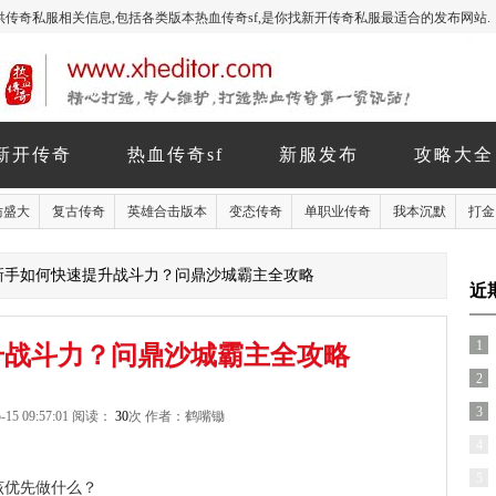
玩家提供传奇私服相关信息,包括各类版本热血传奇sf,是你找新开传奇私服最适合的发布网站.
新开传奇
热血传奇sf
新服发布
攻略大全
仿盛大
复古传奇
英雄合击版本
变态传奇
单职业传奇
我本沉默
打金
 新手如何快速提升战斗力？问鼎沙城霸主全攻略
近
1
升战斗力？问鼎沙城霸主全攻略
2
3
-15 09:57:01 阅读：
30
次 作者：鹤嘴锄
4
5
该优先做什么？