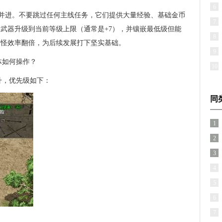
6
双线并进。不要跳过任何主线任务，它们提供大量经验、基础金币
7
武器升级到当前等级上限（通常是+7），并镶嵌最低级但能
8
打怪效率翻倍，为后续发展打下坚实基础。
9
体如何操作？
10
升，优先级如下：
同
1
2
3
4
5
6
7