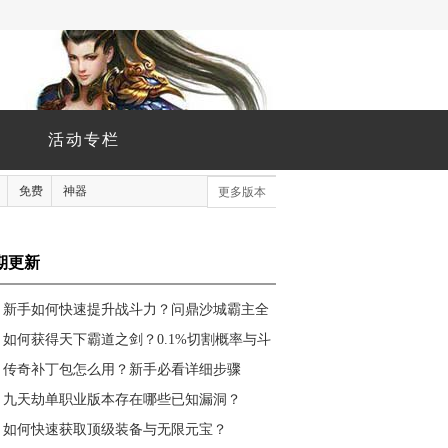
活动专栏
免费
神器
更多版本
期更新
新手如何快速提升战斗力？问鼎沙城霸主全
攻略
如何获得天下霸道之剑？0.1%切割概率与斗
牙王合成攻略
传奇补丁包怎么用？新手必看详细步骤
九天劫单职业版本存在哪些已知漏洞？
如何快速获取顶级装备与无限元宝？