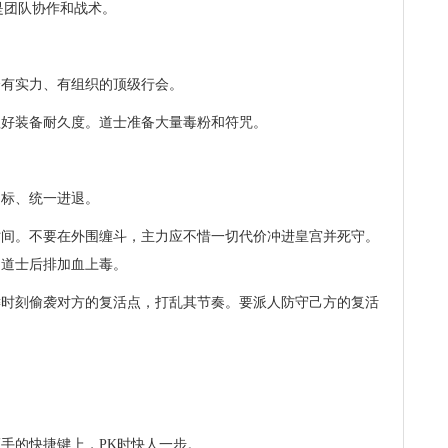
是团队协作和战术。
个有实力、有组织的顶级行会。
理好装备耐久度。道士准备大量毒粉和符咒。
目标、统一进退。
时间。不要在外围缠斗，主力应不惜一切代价冲进皇宫并死守。
，道士后排加血上毒。
键时刻偷袭对方的复活点，打乱其节奏。要派人防守己方的复活
手的快捷键上，PK时快人一步。