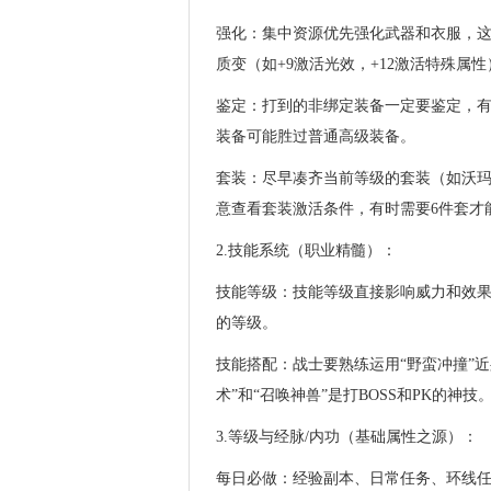
强化：集中资源优先强化武器和衣服，
质变（如+9激活光效，+12激活特殊属性
鉴定：打到的非绑定装备一定要鉴定，有几
装备可能胜过普通高级装备。
套装：尽早凑齐当前等级的套装（如沃
意查看套装激活条件，有时需要6件套才
2.技能系统（职业精髓）：
技能等级：技能等级直接影响威力和效
的等级。
技能搭配：战士要熟练运用“野蛮冲撞”近
术”和“召唤神兽”是打BOSS和PK的神
3.等级与经脉/内功（基础属性之源）：
每日必做：经验副本、日常任务、环线