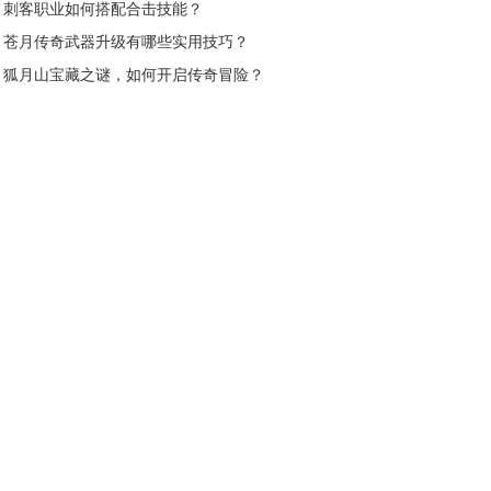
力？
刺客职业如何搭配合击技能？
苍月传奇武器升级有哪些实用技巧？
狐月山宝藏之谜，如何开启传奇冒险？