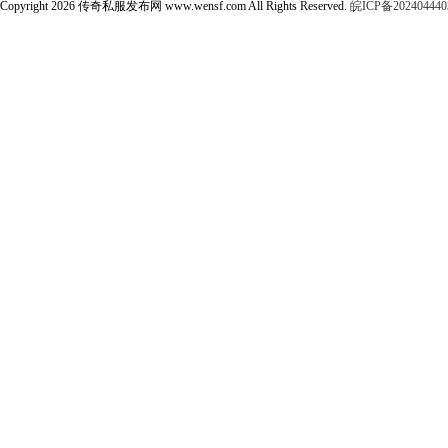
Copyright 2026 传奇私服发布网 www.wensf.com All Rights Reserved.
皖ICP备202404440