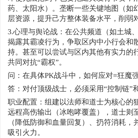
药、太阳水）。垄断一些关键地图（如
层资源，提升己方整体装备水平，削弱
3.心理与舆论战：在公共频道（如土城
揭露其霸凌行为，争取区内中小行会和
持。甚至可以尝试与区内其他有实力的
共同对抗“霸权”。
问：在具体PK战斗中，如何应对≡狂魔
答：对付顶级战士，必须采用“控制链”和
职业配置：组建以法师和道士为核心的
远程高伤输出（冰咆哮覆盖），道士则
（降低防御和血量回复）、扔符消耗，
吸引火力。