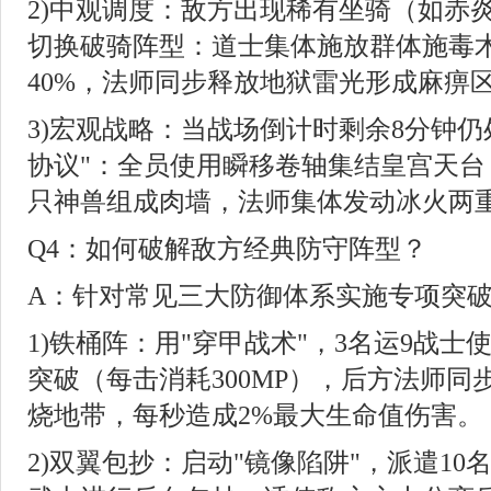
2)中观调度：敌方出现稀有坐骑（如赤
切换破骑阵型：道士集体施放群体施毒
40%，法师同步释放地狱雷光形成麻痹
3)宏观战略：当战场倒计时剩余8分钟仍
协议"：全员使用瞬移卷轴集结皇宫天台
只神兽组成肉墙，法师集体发动冰火两
Q4：如何破解敌方经典防守阵型？
A：针对常见三大防御体系实施专项突
1)铁桶阵：用"穿甲战术"，3名运9战
突破（每击消耗300MP），后方法师同
烧地带，每秒造成2%最大生命值伤害。
2)双翼包抄：启动"镜像陷阱"，派遣1