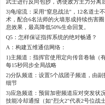
武士进行反向包抄，诱使敌方主力分离
3)龟缩流：采用"窒息战法"，12名道
术，配合6名法师的火墙形成持续伤害圈
息效果，最高降低50%生命回复。
Q5：怎样保证指挥系统的绝对畅通？
A：构建五维通信网络：
1)主频道：指挥官使用定向传音卷轴（有
每15秒同步全局战略
2)分队频道：设置5个战团子频道，由
细节
3)应急频道：预留加密频道应对突发状
技能冷却通报（如"烈火2"代表2号位战