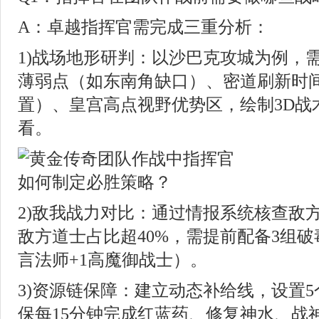
A：卓越指挥官需完成三重分析：
1)战场地形研判：以沙巴克攻城为例，
薄弱点（如东南角缺口）、密道刷新时间
置）、皇宫高点视野优势区，绘制3D战
看。
2)敌我战力对比：通过情报系统核查敌
敌方道士占比超40%，需提前配备3组破
言法师+1高魔御战士）。
3)资源链保障：建立动态补给线，设置
保每15分钟完成红蓝药、修复神水、战