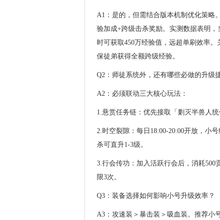
A1：是的，但需结合版本机制优化策略。
验加成+跨级击杀奖励。实测数据表明，
时可获取450万经验值，远超单刷效率
保徒弟获得全额跨级经验。
Q2：师徒系统外，还有哪些必做的升级
A2：必须联动三大核心玩法：
1.悬赏任务链：优先接取「剿灭半兽人统
2.时空裂隙：每日18:00-20:00开
杀可直升1-3级。
3.行会传功：加入活跃行会后，消耗50
限3次。
Q3：装备选择如何影响小号升级效率？
A3：攻速装＞暴击装＞吸血装。推荐小号