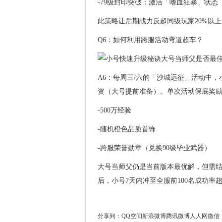
-79级封印突破：激活「嗜血狂暴」状态
此策略让后期战力反超同级玩家20%以上
Q6：如何利用跨服活动弯道超车？
A6：每周三/六的「沙城远征」活动中
资（大号提前准备）。单次活动保底奖
-500万经验
-随机橙色品质首饰
-跨服荣誉勋章（兑换90级毕业武器）
大号当师父仍是当前版本最优解，但需
后，小号7天内冲至全服前100名成功率
分享到：
QQ空间
新浪微博
腾讯微博
人人网
微信