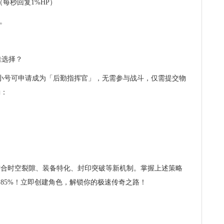
（每秒回复1%HP）
。
，小号可申请成为「后勤指挥官」，无需参与战斗，仅需提交物
励：
结合时空裂隙、装备特化、封印突破等新机制。掌握上述策略
超85%！立即创建角色，解锁你的极速传奇之路！