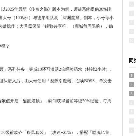
6
以2025年最新《传奇之巅》版本为例，师徒系统提供30%经
7
当大号（100级+）与徒弟组队刷「深渊魔窟」副本，小号每小
8
。关键操作：大号需保留「经验共享符」（商城每周限购），确
9
10
捷径？
同
领」系列任务，完成10环可激活2倍经验药水（持续2小时）。
1
放，小号组队进入后，由大号使用「裂隙引魔幡」召唤BOSS，单次击
2
3
0贡献值开启「醍醐灌顶」，瞬间获得当前等级50%经验，每周
4
5
6
7
30级前凑齐「疾风套装」（攻速+25%），搭配「噬魂匕首」