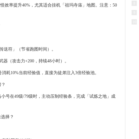
8
怪效率提升40%，尤其适合挂机「祖玛寺庙」地图。注意：50
9
10
？
+「传送符」（节省跑图时间）。
武器（攻击力+200，持续48小时）。
号消耗10%当前经验值，直接为徒弟注入3倍经验池。
榜？
小号在49级/79级时，主动压制经验条，完成「试炼之地」成