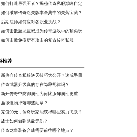
元现金？
如何打造最强王者？揭秘传奇私服巅峰自定
义系统攻略
如何破解传奇迷失版本圣典中的失落宝藏？
后期法师如何应对各职业挑战？
如何击败魔龙巨蛾成为传奇游戏中的顶尖玩
家？
如何击败免疫所有攻击的复古传奇私服
BOSS？
类推荐
新热血传奇私服逆天技巧大公开？速成手册
带你飞
传奇武器升级真的存在隐藏规律吗？
新开传奇中防御属性为何比服饰属性更重
要？
圣域怪物掉落哪些勋章？
充值90元，传奇玩家能获得哪些实力飞跃？
战士如何做到杀敌无伤？
传奇龙皇装备合成需要前往哪个地点？