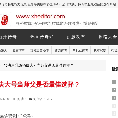
玩家提供传奇私服相关信息,包括各类版本热血传奇sf,是你找新开传奇私服最适合的发布网站.
新开传奇
热血传奇sf
新服发布
攻略大全
仿盛大
复古传奇
英雄合击版本
变态传奇
单职业传奇
我本沉默
打金
> 小号快速升级秘诀大号当师父是否最佳选择？
近
1
诀大号当师父是否最佳选择？
2
3
-26 08:51:01 阅读：
804
次 作者：admin
4
5
的能实现最快升级吗？