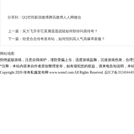
分享到：
QQ空间
新浪微博
腾讯微博
人人网
微信
上一篇：
实力飞升非它莫属逍遥战链如何助你问鼎传奇？
下一篇：
轻变合击传奇发布站，如何找到高人气高爆率新服？
网站地图
拒绝盗版游戏，注意自我保护，谨防受骗上当，适度游戏益脑，沉迷游戏伤身，合理
*注释：本站内容来自作者原创整理发布，如有侵犯您的权益，请来电告知说明，本站
Copyright 2026 传奇私服发布网 www.wensf.com All Rights Reserved.
皖ICP备202404440