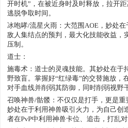
开时机”，在被近身时及时释放，拉开距
逃脱争取时间。
冰咆哮/流星火雨：大范围AOE，妙处
敌人集结点的预判，最大化技能收益，
压制。
道士：
施毒术：道士的灵魂技能。其妙处在于
野致盲。掌握好“红绿毒”的交替施放，在
对手血线并削弱其防御，同时削弱视野
召唤神兽/骷髅：不仅仅是打手，更是重
妙处在于利用神兽吸引火力，为自己创
者在PvP中利用神兽卡位、追击，打乱