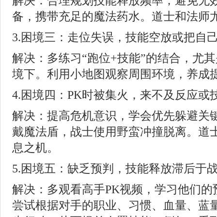
解决：合理规划技能释放频率，避免无
备，携带充足的魔法药水。道士和法师
3.困境三：走位失误，技能空放或把自
解决：多练习“跑位+技能”的结合，尤
境下。利用小地图观察周围环境，养成
4.困境四：PK时被集火，来不及反应或
解决：提高危机意识，学会优先躲避关
戴魔法盾，战士使用野蛮冲撞脱离。道
息之机。
5.困境五：缺乏预判，技能释放滞后于
解决：多观看高手PK视频，学习他们的
尝试根据对手的职业、习惯、血量、蓝