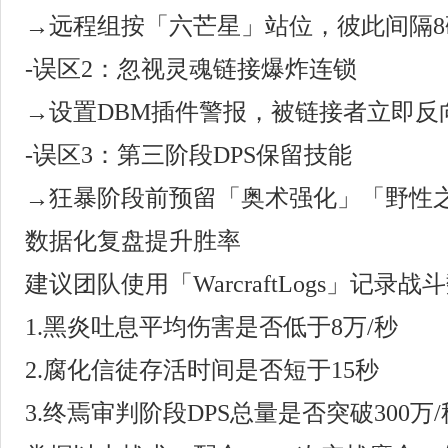
→远程组按「六芒星」站位，彼此间隔8
-误区2：忽视灵魂链接爆炸连锁
→设置DBM插件警报，被链接者立即反
-误区3：第三阶段DPS保留技能
→狂暴阶段前预留「奥术强化」「野性
数据化复盘提升胜率
建议团队使用「WarcraftLogs」记录
1.黑炎吐息平均伤害是否低于8万/秒
2.腐化信徒存活时间是否短于15秒
3.终焉审判阶段DPS总量是否突破300万/