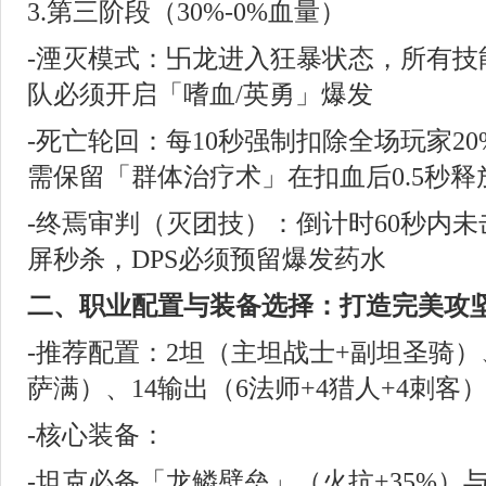
3.第三阶段（30%-0%血量）
-湮灭模式：卐龙进入狂暴状态，所有技
队必须开启「嗜血/英勇」爆发
-死亡轮回：每10秒强制扣除全场玩家2
需保留「群体治疗术」在扣血后0.5秒释
-终焉审判（灭团技）：倒计时60秒内未
屏秒杀，DPS必须预留爆发药水
二、职业配置与装备选择：打造完美攻
-推荐配置：2坦（主坦战士+副坦圣骑）、
萨满）、14输出（6法师+4猎人+4刺客
-核心装备：
-坦克必备「龙鳞壁垒」（火抗+35%）