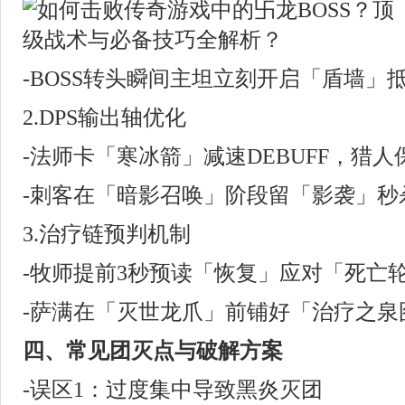
-BOSS转头瞬间主坦立刻开启「盾墙」
2.DPS输出轴优化
-法师卡「寒冰箭」减速DEBUFF，猎
-刺客在「暗影召唤」阶段留「影袭」秒
3.治疗链预判机制
-牧师提前3秒预读「恢复」应对「死亡
-萨满在「灭世龙爪」前铺好「治疗之泉
四、常见团灭点与破解方案
-误区1：过度集中导致黑炎灭团