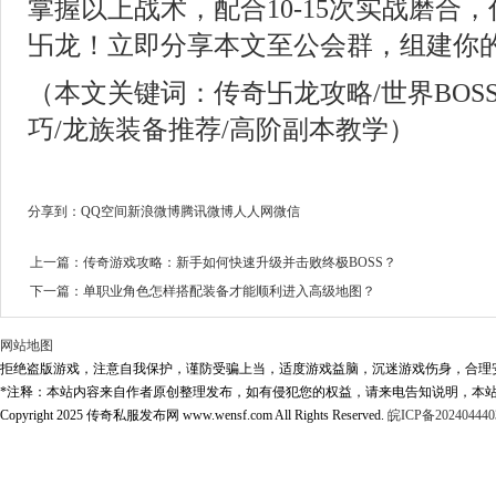
掌握以上战术，配合10-15次实战磨合
卐龙！立即分享本文至公会群，组建你
（本文关键词：传奇卐龙攻略/世界BOS
巧/龙族装备推荐/高阶副本教学）
分享到：
QQ空间
新浪微博
腾讯微博
人人网
微信
上一篇：
传奇游戏攻略：新手如何快速升级并击败终极BOSS？
下一篇：
单职业角色怎样搭配装备才能顺利进入高级地图？
网站地图
拒绝盗版游戏，注意自我保护，谨防受骗上当，适度游戏益脑，沉迷游戏伤身，合理
*注释：本站内容来自作者原创整理发布，如有侵犯您的权益，请来电告知说明，本站
Copyright 2025 传奇私服发布网 www.wensf.com All Rights Reserved.
皖ICP备202404440