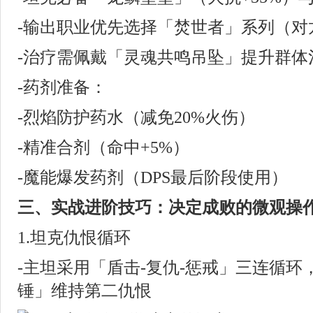
-输出职业优先选择「焚世者」系列（对
-治疗需佩戴「灵魂共鸣吊坠」提升群体治
-药剂准备：
-烈焰防护药水（减免20%火伤）
-精准合剂（命中+5%）
-魔能爆发药剂（DPS最后阶段使用）
三、实战进阶技巧：决定成败的微观操
1.坦克仇恨循环
-主坦采用「盾击-复仇-惩戒」三连循
锤」维持第二仇恨