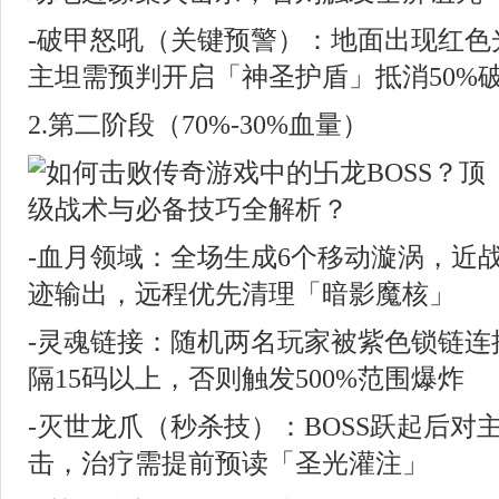
-破甲怒吼（关键预警）：地面出现红色光
主坦需预判开启「神圣护盾」抵消50%
2.第二阶段（70%-30%血量）
-血月领域：全场生成6个移动漩涡，近
迹输出，远程优先清理「暗影魔核」
-灵魂链接：随机两名玩家被紫色锁链连
隔15码以上，否则触发500%范围爆炸
-灭世龙爪（秒杀技）：BOSS跃起后对
击，治疗需提前预读「圣光灌注」