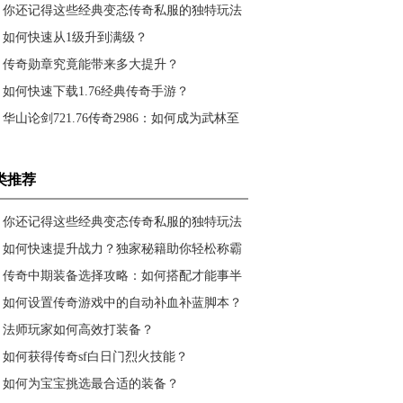
法大陆？
你还记得这些经典变态传奇私服的独特玩法
吗？
如何快速从1级升到满级？
传奇勋章究竟能带来多大提升？
如何快速下载1.76经典传奇手游？
华山论剑721.76传奇2986：如何成为武林至
尊？
类推荐
你还记得这些经典变态传奇私服的独特玩法
吗？
如何快速提升战力？独家秘籍助你轻松称霸
沙巴克
传奇中期装备选择攻略：如何搭配才能事半
功倍？
如何设置传奇游戏中的自动补血补蓝脚本？
法师玩家如何高效打装备？
如何获得传奇sf白日门烈火技能？
如何为宝宝挑选最合适的装备？