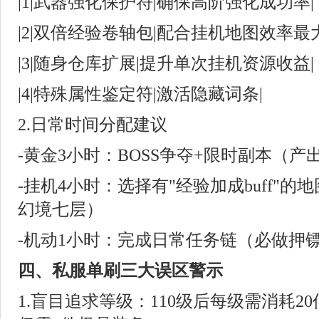
|1|武器强化保护符|确保高阶强化成功率|
|2|双倍经验卷轴包|配合挂机地图效率最
|3|随身仓库扩展|提升单次挂机资源收益|
|4|特殊属性鉴定符|激活隐藏词条|
2.日常时间分配建议
-黄金3小时：BOSS争夺+限时副本（产
-挂机4小时：选择有"经验加成buff"
幻境七层）
-机动1小时：完成日常任务链（必做押
四、私服单刷三大误区警示
1.盲目追求等级：110级后每级需消耗2