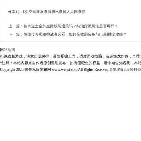
分享到：
QQ空间
新浪微博
腾讯微博
人人网
微信
上一篇：
传奇道士全加血路线能通关吗？纯治疗流玩法是否可行？
下一篇：
热血传奇私服挑战者必看：如何高效刷装备与PK制胜全攻略？
网站地图
拒绝盗版游戏，注意自我保护，谨防受骗上当，适度游戏益脑，沉迷游戏伤身，合理
*注释：本站内容来自作者原创整理发布，如有侵犯您的权益，请来电告知说明，本站
Copyright 2025 传奇私服发布网 www.wensf.com All Rights Reserved.
皖ICP备202404440