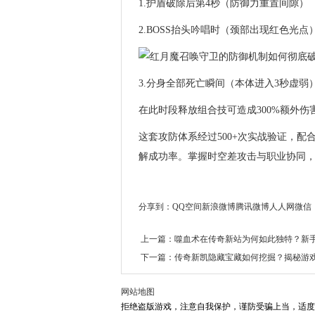
1.护盾破除后第4秒（防御力重置间隙）
2.BOSS抬头吟唱时（颈部出现红色光点
3.分身全部死亡瞬间（本体进入3秒虚弱
在此时段释放组合技可造成300%额外伤
这套攻防体系经过500+次实战验证，配合
解成功率。掌握时空差攻击与职业协同
分享到：
QQ空间
新浪微博
腾讯微博
人人网
微信
上一篇：
噬血术在传奇新站为何如此独特？新
下一篇：
传奇新凯隐藏宝藏如何挖掘？揭秘游
网站地图
拒绝盗版游戏，注意自我保护，谨防受骗上当，适度