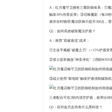
A：红月魔守卫拥有三重防御体系：①魔
触发30%伤害反弹）③召唤魔影（每20
盾存在时物理/魔法防御力提升300点，
Q2：如何高效破除魔法护盾？
A：推荐"双破盾流"战术：
①主攻手佩戴"破魔之刃"（+15%护盾穿
②道士提前施放"神圣净化"（消除BOS
③战士使用"裂地斩"触发护盾强制破除机
三者配合可在2秒内清空护盾，效率比传统
Q3：应对血月反伤有什么黑科技？