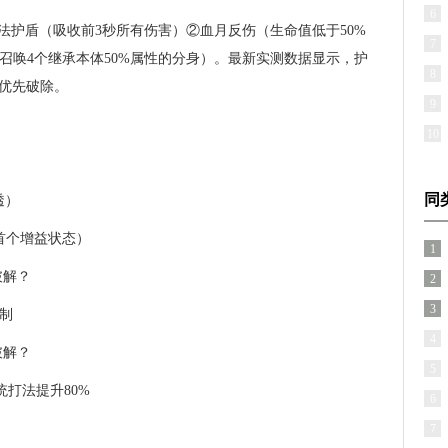
6
法护盾（吸收前3秒所有伤害）②血月反伤（生命值低于50%
7
秒召唤4个继承本体50%属性的分身）。最新实测数据显示，护
8
需优先破除。
9
10
同
透）
S首个增益状态）
1
2
3
制
4
5
打法提升80%
6
7