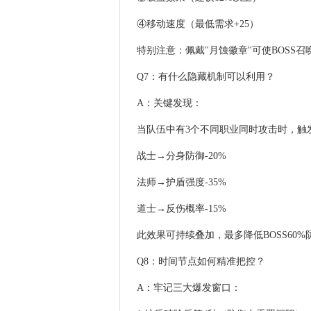
④移动速度（最低需求+25）
特别注意：佩戴"月蚀徽章"可使BOSS召
Q7：有什么隐藏机制可以利用？
A：关键发现：
当队伍中有3个不同职业同时攻击时，触发
战士→分身防御-20%
法师→护盾强度-35%
道士→反伤概率-15%
此效果可持续叠加，最多降低BOSS60%
Q8：时间节点如何精准把控？
A：牢记三大爆发窗口：