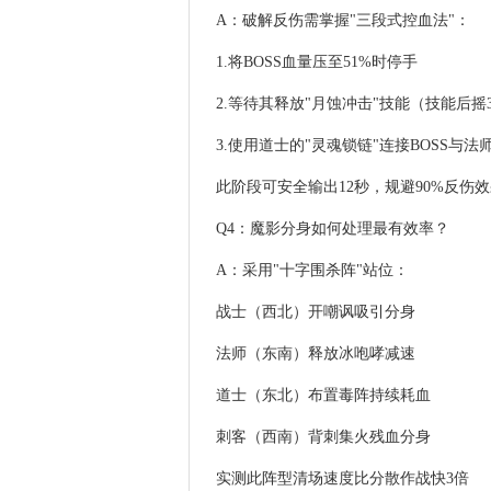
A：破解反伤需掌握"三段式控血法"：
1.将BOSS血量压至51%时停手
2.等待其释放"月蚀冲击"技能（技能后摇
3.使用道士的"灵魂锁链"连接BOSS与法
此阶段可安全输出12秒，规避90%反伤
Q4：魔影分身如何处理最有效率？
A：采用"十字围杀阵"站位：
战士（西北）开嘲讽吸引分身
法师（东南）释放冰咆哮减速
道士（东北）布置毒阵持续耗血
刺客（西南）背刺集火残血分身
实测此阵型清场速度比分散作战快3倍