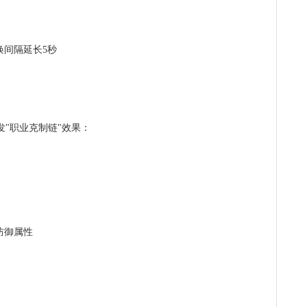
唤间隔延长5秒
"职业克制链"效果：
防御属性