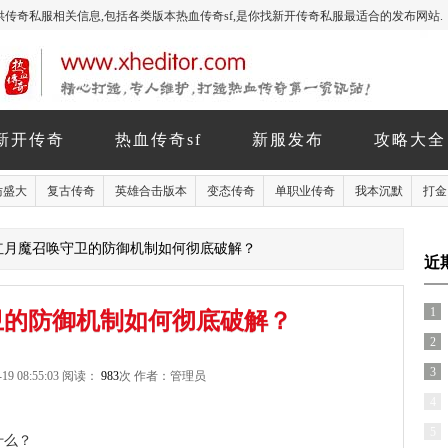
玩家提供传奇私服相关信息,包括各类版本热血传奇sf,是你找新开传奇私服最适合的发布网站.
新开传奇
热血传奇sf
新服发布
攻略大全
仿盛大
复古传奇
英雄合击版本
变态传奇
单职业传奇
我本沉默
打金
 红月魔召唤守卫的防御机制如何彻底破解？
近
1
卫的防御机制如何彻底破解？
2
3
19 08:55:03 阅读：
983
次 作者：管理员
4
5
什么？