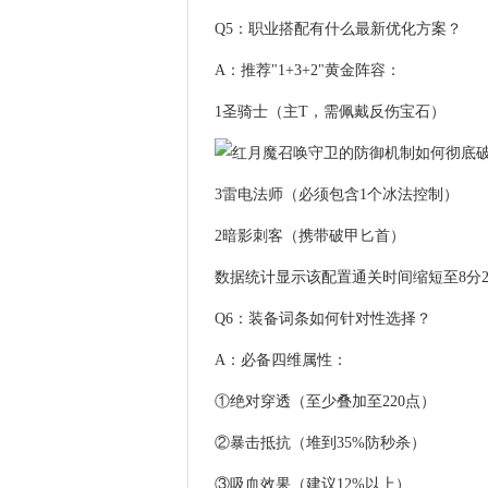
Q5：职业搭配有什么最新优化方案？
A：推荐"1+3+2"黄金阵容：
1圣骑士（主T，需佩戴反伤宝石）
3雷电法师（必须包含1个冰法控制）
2暗影刺客（携带破甲匕首）
数据统计显示该配置通关时间缩短至8分
Q6：装备词条如何针对性选择？
A：必备四维属性：
①绝对穿透（至少叠加至220点）
②暴击抵抗（堆到35%防秒杀）
③吸血效果（建议12%以上）