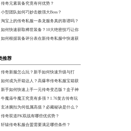
始快速上手？
传奇元素装备究竟有何优势？
小型团队如何巧妙击败强大Boss？
淘宝上的传奇私服一条龙服务真的靠谱吗？
新手如何避坑？
如何快速获取稀世装备？10大绝密技巧让你
称霸传奇私服
如何根据装备评分表在新传奇私服中快速获
取顶级装备？
类推荐
传奇新服怎么玩？新手如何快速升级与打
BOSS？
如何成为开箱达人？高爆率传奇私服宝箱获
取终极指南
新手如何快速上手一元传奇变态版？盒子神
器怎么用？
牛魔庙牛魔王究竟有多强？1.76复古传奇玩
家必看攻略
玄冰腕扣为何低属高值？必藏秘诀是什么？
传奇双道PK双战有哪些优劣势？
轩辕传奇私服合盟需要满足哪些条件？