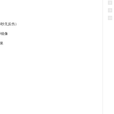
8
9
10
3秒无反伤）
师镜像
效果